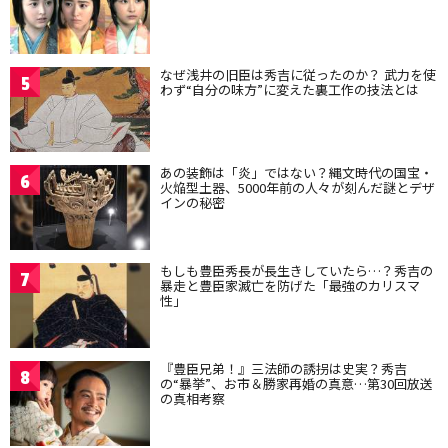
なぜ浅井の旧臣は秀吉に従ったのか？ 武力を使
5
わず“自分の味方”に変えた裏工作の技法とは
あの装飾は「炎」ではない？縄文時代の国宝・
6
火焔型土器、5000年前の人々が刻んだ謎とデザ
インの秘密
もしも豊臣秀長が長生きしていたら…？秀吉の
7
暴走と豊臣家滅亡を防げた「最強のカリスマ
性」
『豊臣兄弟！』三法師の誘拐は史実？秀吉
8
の“暴挙”、お市＆勝家再婚の真意…第30回放送
の真相考察