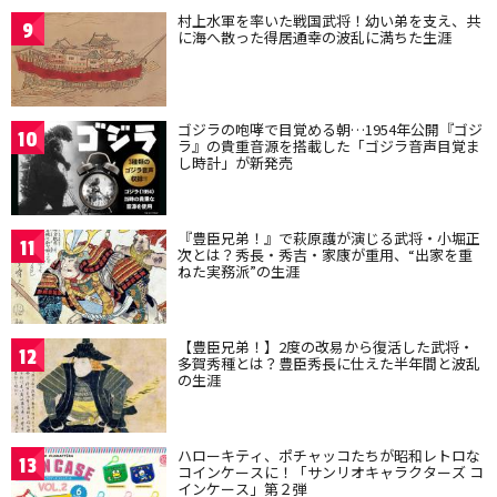
村上水軍を率いた戦国武将！幼い弟を支え、共
9
に海へ散った得居通幸の波乱に満ちた生涯
ゴジラの咆哮で目覚める朝…1954年公開『ゴジ
10
ラ』の貴重音源を搭載した「ゴジラ音声目覚ま
し時計」が新発売
『豊臣兄弟！』で萩原護が演じる武将・小堀正
11
次とは？秀長・秀吉・家康が重用、“出家を重
ねた実務派”の生涯
【豊臣兄弟！】2度の改易から復活した武将・
12
多賀秀種とは？豊臣秀長に仕えた半年間と波乱
の生涯
ハローキティ、ポチャッコたちが昭和レトロな
13
コインケースに！「サンリオキャラクターズ コ
インケース」第２弾