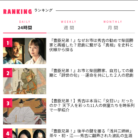
ランキング
RANKING
DAILY
WEEKLY
MONTHLY
24時間
週 間
月 間
『豊臣兄弟！』なぜお市は秀吉の勧めで柴田勝
1
家と再婚した？悲劇に繋がる「真相」を史料と
伏線から探る
『豊臣兄弟！』お市と柴田勝家、自刃しての最
2
期と「辞世の句」…運命を共にした２人の悲劇
【豊臣兄弟！】秀吉は本当に「女狂い」だった
3
のか？ 天下人を彩った11人の側室たちを時系列
で一挙紹介
『豊臣兄弟！』後半の鍵を握る「浅井三姉妹」
4
茶々・初・江——秀吉に翻弄された波乱の生涯