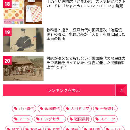
手ぬぐい専門店「かまわぬ」の人気柄がポスト
18
カードに『かまわぬ POSTCARD BOOK』発売
教科書と違う！江戸時代の田沼意次「賄賂伝
19
説」の嘘と、水野忠邦が「大奥」を敵に回した
本当の理由
対話がダメなら殺し合い！戦国時代の農民はガ
20
チで武器を持っていた…秀吉が発した“喧嘩停
止令”とは？
ランキングを表示
江戸時代
戦国時代
大河ドラマ
平安時代
アニメ
ロングセラー
戦国武将
スイーツ
雑学
お菓子
幕末
漫画
時代劇
テレビ