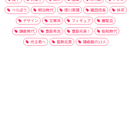
べらぼう
明治時代
徳川家康
織田信長
抹茶
デザイン
文房具
フィギュア
展覧会
鎌倉時代
豊臣秀吉
豊臣兄弟！
昭和時代
光る君へ
葛飾北斎
鎌倉殿の13人