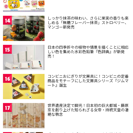
しっかり抹茶の味わい、さらに果実の香りも楽
14
しめる「無糖フレーバー抹茶」ストロベリー、
マンゴー新発売
日本の四季折々の植物や情景を描くことに相応
15
しい色を集めた水彩色鉛筆『色辞典』が新発
売！
コンビニおにぎりが文房具に！コンビニの定番
16
商品をモチーフにした文房具シリーズ『ジムマ
ート』誕生
世界遺産決定で脚光！日本初の巨大都城・藤原
17
京を創り上げた知られざる女帝・持統天皇の凄
絶な執念