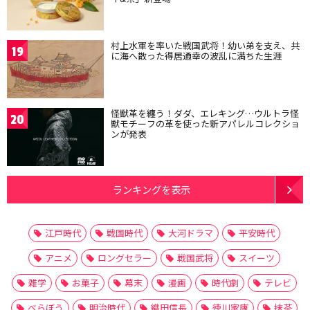
村上水軍を率いた戦国武将！幼い弟を支え、共
19
に海へ散った得居通幸の波乱に満ちた生涯
怪獣革を纏う！ダダ、エレキング…ウルトラ怪
20
獣モチーフの革を使った新アパレルコレクショ
ンが発表
ランキングを表示
江戸時代
戦国時代
大河ドラマ
平安時代
アニメ
ロングセラー
戦国武将
スイーツ
雑学
お菓子
幕末
漫画
時代劇
テレビ
べらぼう
明治時代
織田信長
徳川家康
抹茶