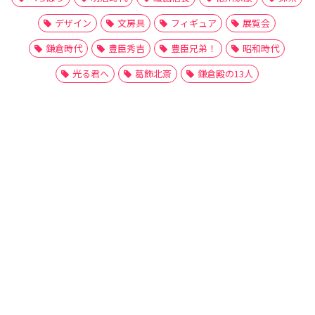
デザイン
文房具
フィギュア
展覧会
鎌倉時代
豊臣秀吉
豊臣兄弟！
昭和時代
光る君へ
葛飾北斎
鎌倉殿の13人