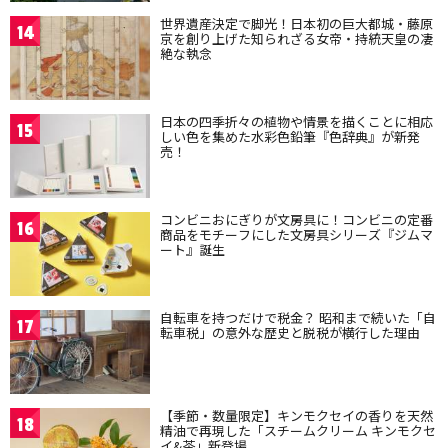
世界遺産決定で脚光！日本初の巨大都城・藤原
14
京を創り上げた知られざる女帝・持統天皇の凄
絶な執念
日本の四季折々の植物や情景を描くことに相応
15
しい色を集めた水彩色鉛筆『色辞典』が新発
売！
コンビニおにぎりが文房具に！コンビニの定番
16
商品をモチーフにした文房具シリーズ『ジムマ
ート』誕生
自転車を持つだけで税金？ 昭和まで続いた「自
17
転車税」の意外な歴史と脱税が横行した理由
【季節・数量限定】キンモクセイの香りを天然
18
精油で再現した「スチームクリーム キンモクセ
イ&茶」新登場