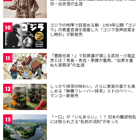
将・谷忠澄の生涯
ゴジラの咆哮で目覚める朝…1954年公開『ゴジ
10
ラ』の貴重音源を搭載した「ゴジラ音声目覚ま
し時計」が新発売
『豊臣兄弟！』で萩原護が演じる武将・小堀正
11
次とは？秀長・秀吉・家康が重用、“出家を重
ねた実務派”の生涯
しっかり抹茶の味わい、さらに果実の香りも楽
12
しめる「無糖フレーバー抹茶」ストロベリー、
マンゴー新発売
「一口」が「いもあらい」！？ 日本の難読地名
13
には知られざる“名前の法則”があった