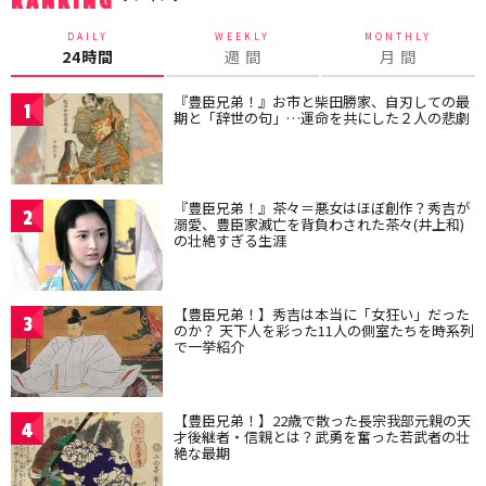
RANKING
DAILY
WEEKLY
MONTHLY
24時間
週 間
月 間
『豊臣兄弟！』お市と柴田勝家、自刃しての最
1
期と「辞世の句」…運命を共にした２人の悲劇
『豊臣兄弟！』茶々＝悪女はほぼ創作？秀吉が
2
溺愛、豊臣家滅亡を背負わされた茶々(井上和)
の壮絶すぎる生涯
【豊臣兄弟！】秀吉は本当に「女狂い」だった
3
のか？ 天下人を彩った11人の側室たちを時系列
で一挙紹介
【豊臣兄弟！】22歳で散った長宗我部元親の天
4
才後継者・信親とは？武勇を奮った若武者の壮
絶な最期