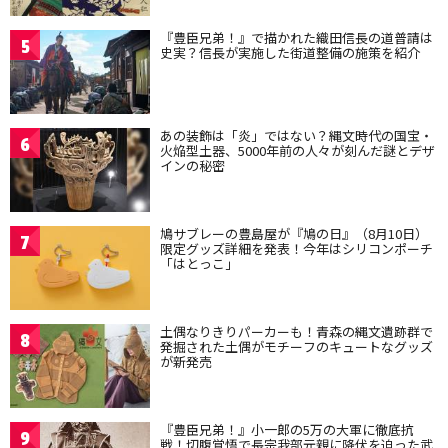
『豊臣兄弟！』で描かれた織田信長の道普請は
5
史実？信長が実施した街道整備の施策を紹介
あの装飾は「炎」ではない？縄文時代の国宝・
6
火焔型土器、5000年前の人々が刻んだ謎とデザ
インの秘密
鳩サブレーの豊島屋が『鳩の日』（8月10日）
7
限定グッズ詳細を発表！今年はシリコンポーチ
「はとっこ」
土偶なりきりパーカーも！青森の縄文遺跡群で
8
発掘された土偶がモチーフのキュートなグッズ
が新発売
『豊臣兄弟！』小一郎の5万の大軍に徹底抗
9
戦！切腹覚悟で長宗我部元親に降伏を迫った武