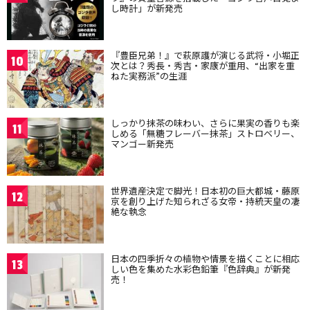
し時計」が新発売
『豊臣兄弟！』で萩原護が演じる武将・小堀正
10
次とは？秀長・秀吉・家康が重用、“出家を重
ねた実務派”の生涯
しっかり抹茶の味わい、さらに果実の香りも楽
11
しめる「無糖フレーバー抹茶」ストロベリー、
マンゴー新発売
世界遺産決定で脚光！日本初の巨大都城・藤原
12
京を創り上げた知られざる女帝・持統天皇の凄
絶な執念
日本の四季折々の植物や情景を描くことに相応
13
しい色を集めた水彩色鉛筆『色辞典』が新発
売！