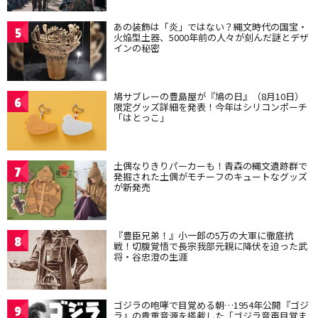
あの装飾は「炎」ではない？縄文時代の国宝・
5
火焔型土器、5000年前の人々が刻んだ謎とデザ
インの秘密
鳩サブレーの豊島屋が『鳩の日』（8月10日）
6
限定グッズ詳細を発表！今年はシリコンポーチ
「はとっこ」
土偶なりきりパーカーも！青森の縄文遺跡群で
7
発掘された土偶がモチーフのキュートなグッズ
が新発売
『豊臣兄弟！』小一郎の5万の大軍に徹底抗
8
戦！切腹覚悟で長宗我部元親に降伏を迫った武
将・谷忠澄の生涯
ゴジラの咆哮で目覚める朝…1954年公開『ゴジ
9
ラ』の貴重音源を搭載した「ゴジラ音声目覚ま