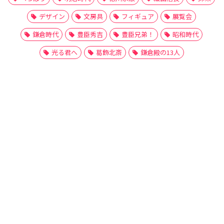
デザイン
文房具
フィギュア
展覧会
鎌倉時代
豊臣秀吉
豊臣兄弟！
昭和時代
光る君へ
葛飾北斎
鎌倉殿の13人