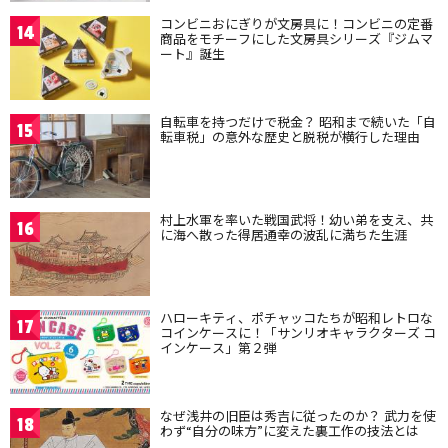
コンビニおにぎりが文房具に！コンビニの定番
14
商品をモチーフにした文房具シリーズ『ジムマ
ート』誕生
自転車を持つだけで税金？ 昭和まで続いた「自
15
転車税」の意外な歴史と脱税が横行した理由
村上水軍を率いた戦国武将！幼い弟を支え、共
16
に海へ散った得居通幸の波乱に満ちた生涯
ハローキティ、ポチャッコたちが昭和レトロな
17
コインケースに！「サンリオキャラクターズ コ
インケース」第２弾
なぜ浅井の旧臣は秀吉に従ったのか？ 武力を使
18
わず“自分の味方”に変えた裏工作の技法とは