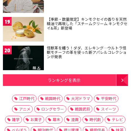
【季節・数量限定】キンモクセイの香りを天然
19
精油で再現した「スチームクリーム キンモクセ
イ&茶」新登場
怪獣革を纏う！ダダ、エレキング…ウルトラ怪
20
獣モチーフの革を使った新アパレルコレクショ
ンが発表
ランキングを表示
江戸時代
戦国時代
大河ドラマ
平安時代
アニメ
ロングセラー
戦国武将
スイーツ
雑学
お菓子
幕末
漫画
時代劇
テレビ
べらぼう
明治時代
徳川家康
織田信長
抹茶