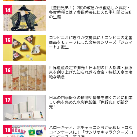
【豊臣兄弟！】2度の改易から復活した武将・
14
多賀秀種とは？豊臣秀長に仕えた半年間と波乱
の生涯
コンビニおにぎりが文房具に！コンビニの定番
15
商品をモチーフにした文房具シリーズ『ジムマ
ート』誕生
世界遺産決定で脚光！日本初の巨大都城・藤原
16
京を創り上げた知られざる女帝・持統天皇の凄
絶な執念
日本の四季折々の植物や情景を描くことに相応
17
しい色を集めた水彩色鉛筆『色辞典』が新発
売！
ハローキティ、ポチャッコたちが昭和レトロな
18
コインケースに！「サンリオキャラクターズ コ
インケース」第２弾