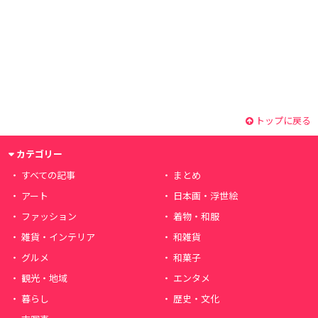
トップに戻る
カテゴリー
すべての記事
まとめ
アート
日本画・浮世絵
ファッション
着物・和服
雑貨・インテリア
和雑貨
グルメ
和菓子
観光・地域
エンタメ
暮らし
歴史・文化