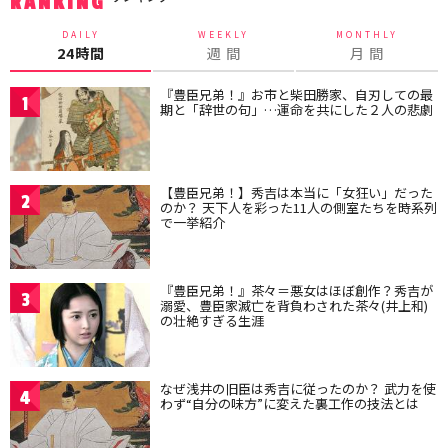
RANKING
DAILY
WEEKLY
MONTHLY
24時間
週 間
月 間
『豊臣兄弟！』お市と柴田勝家、自刃しての最
1
期と「辞世の句」…運命を共にした２人の悲劇
【豊臣兄弟！】秀吉は本当に「女狂い」だった
2
のか？ 天下人を彩った11人の側室たちを時系列
で一挙紹介
『豊臣兄弟！』茶々＝悪女はほぼ創作？秀吉が
3
溺愛、豊臣家滅亡を背負わされた茶々(井上和)
の壮絶すぎる生涯
なぜ浅井の旧臣は秀吉に従ったのか？ 武力を使
4
わず“自分の味方”に変えた裏工作の技法とは