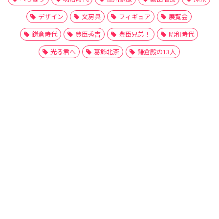
デザイン
文房具
フィギュア
展覧会
鎌倉時代
豊臣秀吉
豊臣兄弟！
昭和時代
光る君へ
葛飾北斎
鎌倉殿の13人