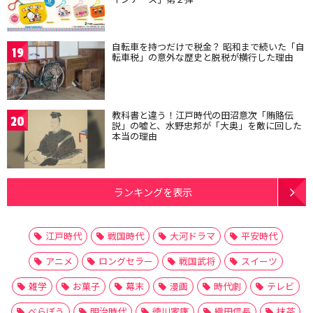
自転車を持つだけで税金？ 昭和まで続いた「自
19
転車税」の意外な歴史と脱税が横行した理由
教科書と違う！江戸時代の田沼意次「賄賂伝
20
説」の嘘と、水野忠邦が「大奥」を敵に回した
本当の理由
ランキングを表示
江戸時代
戦国時代
大河ドラマ
平安時代
アニメ
ロングセラー
戦国武将
スイーツ
雑学
お菓子
幕末
漫画
時代劇
テレビ
べらぼう
明治時代
徳川家康
織田信長
抹茶