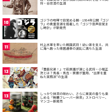
将・谷忠澄の生涯
ゴジラの咆哮で目覚める朝…1954年公開『ゴジ
10
ラ』の貴重音源を搭載した「ゴジラ音声目覚ま
し時計」が新発売
村上水軍を率いた戦国武将！幼い弟を支え、共
11
に海へ散った得居通幸の波乱に満ちた生涯
『豊臣兄弟！』で萩原護が演じる武将・小堀正
12
次とは？秀長・秀吉・家康が重用、“出家を重
ねた実務派”の生涯
しっかり抹茶の味わい、さらに果実の香りも楽
13
しめる「無糖フレーバー抹茶」ストロベリー、
マンゴー新発売