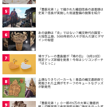
『豊臣兄弟！』で描かれた織田信長の道普請は
5
史実？信長が実施した街道整備の施策を紹介
あの装飾は「炎」ではない？縄文時代の国宝・
6
火焔型土器、5000年前の人々が刻んだ謎とデザ
インの秘密
鳩サブレーの豊島屋が『鳩の日』（8月10日）
7
限定グッズ詳細を発表！今年はシリコンポーチ
「はとっこ」
土偶なりきりパーカーも！青森の縄文遺跡群で
8
発掘された土偶がモチーフのキュートなグッズ
が新発売
『豊臣兄弟！』小一郎の5万の大軍に徹底抗
9
戦！切腹覚悟で長宗我部元親に降伏を迫った武