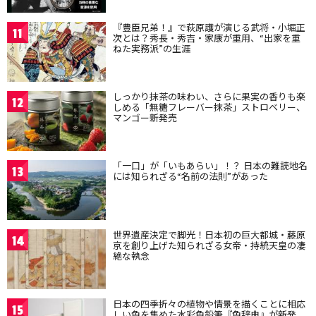
『豊臣兄弟！』で萩原護が演じる武将・小堀正
11
次とは？秀長・秀吉・家康が重用、“出家を重
ねた実務派”の生涯
しっかり抹茶の味わい、さらに果実の香りも楽
12
しめる「無糖フレーバー抹茶」ストロベリー、
マンゴー新発売
「一口」が「いもあらい」！？ 日本の難読地名
13
には知られざる“名前の法則”があった
世界遺産決定で脚光！日本初の巨大都城・藤原
14
京を創り上げた知られざる女帝・持統天皇の凄
絶な執念
日本の四季折々の植物や情景を描くことに相応
15
しい色を集めた水彩色鉛筆『色辞典』が新発