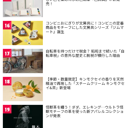
売！
コンビニおにぎりが文房具に！コンビニの定番
16
商品をモチーフにした文房具シリーズ『ジムマ
ート』誕生
自転車を持つだけで税金？ 昭和まで続いた「自
17
転車税」の意外な歴史と脱税が横行した理由
【季節・数量限定】キンモクセイの香りを天然
18
精油で再現した「スチームクリーム キンモクセ
イ&茶」新登場
怪獣革を纏う！ダダ、エレキング…ウルトラ怪
19
獣モチーフの革を使った新アパレルコレクショ
ンが発表