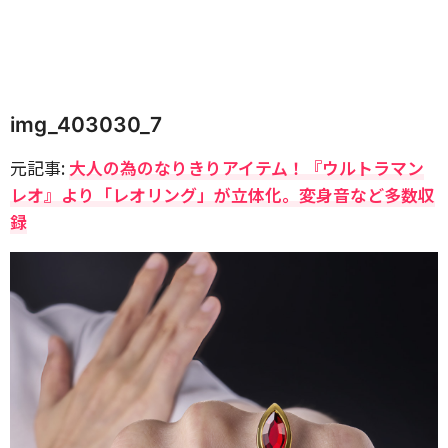
img_403030_7
元記事:
大人の為のなりきりアイテム！『ウルトラマン
レオ』より「レオリング」が立体化。変身音など多数収
録