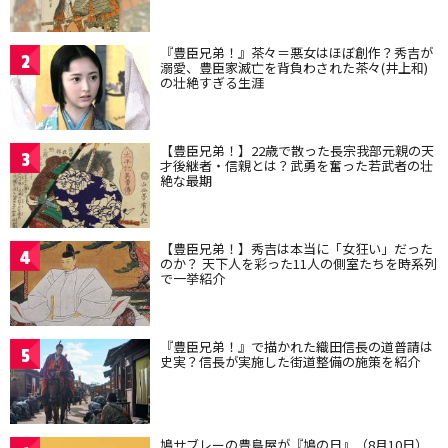
『豊臣兄弟！』茶々＝悪女はほぼ創作？秀吉が
2
溺愛、豊臣家滅亡を背負わされた茶々(井上和)
の壮絶すぎる生涯
【豊臣兄弟！】22歳で散った長宗我部元親の天
3
才後継者・信親とは？武勇を奮った若武者の壮
絶な最期
【豊臣兄弟！】秀吉は本当に「女狂い」だった
4
のか？ 天下人を彩った11人の側室たちを時系列
で一挙紹介
『豊臣兄弟！』で描かれた織田信長の道普請は
5
史実？信長が実施した街道整備の施策を紹介
鳩サブレーの豊島屋が『鳩の日』（8月10日）