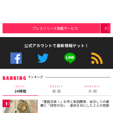
プレスリリース掲載サービス
公式アカウントで最新情報ゲット！
ランキング
RANKING
DAILY
WEEKLY
MONTHLY
24時間
週 間
月 間
『豊臣兄弟！』お市と柴田勝家、自刃しての最
1
期と「辞世の句」…運命を共にした２人の悲劇