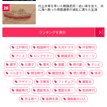
村上水軍を率いた戦国武将！幼い弟を支え、共
20
に海へ散った得居通幸の波乱に満ちた生涯
ランキングを表示
江戸時代
戦国時代
大河ドラマ
平安時代
アニメ
ロングセラー
戦国武将
スイーツ
雑学
お菓子
幕末
漫画
時代劇
テレビ
べらぼう
明治時代
織田信長
徳川家康
抹茶
デザイン
文房具
フィギュア
展覧会
鎌倉時代
豊臣秀吉
豊臣兄弟！
昭和時代
光る君へ
葛飾北斎
鎌倉殿の13人