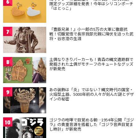
6
限定グッズ詳細を発表！今年はシリコンポーチ
「はとっこ」
『豊臣兄弟！』小一郎の5万の大軍に徹底抗
7
戦！切腹覚悟で長宗我部元親に降伏を迫った武
将・谷忠澄の生涯
土偶なりきりパーカーも！青森の縄文遺跡群で
8
発掘された土偶がモチーフのキュートなグッズ
が新発売
あの装飾は「炎」ではない？縄文時代の国宝・
9
火焔型土器、5000年前の人々が刻んだ謎とデザ
インの秘密
ゴジラの咆哮で目覚める朝…1954年公開『ゴジ
10
ラ』の貴重音源を搭載した「ゴジラ音声目覚ま
し時計」が新発売