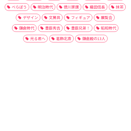
べらぼう
明治時代
徳川家康
織田信長
抹茶
デザイン
文房具
フィギュア
展覧会
鎌倉時代
豊臣秀吉
豊臣兄弟！
昭和時代
光る君へ
葛飾北斎
鎌倉殿の13人