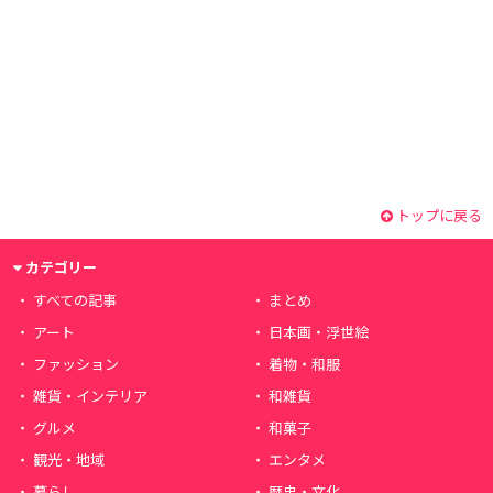
トップに戻る
カテゴリー
すべての記事
まとめ
アート
日本画・浮世絵
ファッション
着物・和服
雑貨・インテリア
和雑貨
グルメ
和菓子
観光・地域
エンタメ
暮らし
歴史・文化