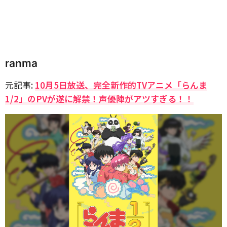
ranma
元記事:
10月5日放送、完全新作的TVアニメ「らんま
1/2」のPVが遂に解禁！声優陣がアツすぎる！！