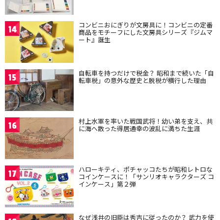
コンビニおにぎりが文房具に！コンビニの定番
14
商品をモチーフにした文房具シリーズ『ジムマ
ート』誕生
自転車を持つだけで税金？ 昭和まで続いた「自
15
転車税」の意外な歴史と脱税が横行した理由
村上水軍を率いた戦国武将！幼い弟を支え、共
16
に海へ散った得居通幸の波乱に満ちた生涯
ハローキティ、ポチャッコたちが昭和レトロな
17
コインケースに！「サンリオキャラクターズ コ
インケース」第２弾
なぜ浅井の旧臣は秀吉に従ったのか？ 武力を使