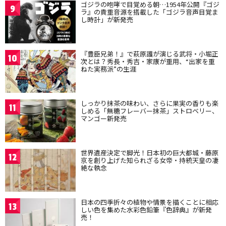
ゴジラの咆哮で目覚める朝…1954年公開『ゴジ
9
ラ』の貴重音源を搭載した「ゴジラ音声目覚ま
し時計」が新発売
『豊臣兄弟！』で萩原護が演じる武将・小堀正
10
次とは？秀長・秀吉・家康が重用、“出家を重
ねた実務派”の生涯
しっかり抹茶の味わい、さらに果実の香りも楽
11
しめる「無糖フレーバー抹茶」ストロベリー、
マンゴー新発売
世界遺産決定で脚光！日本初の巨大都城・藤原
12
京を創り上げた知られざる女帝・持統天皇の凄
絶な執念
日本の四季折々の植物や情景を描くことに相応
13
しい色を集めた水彩色鉛筆『色辞典』が新発
売！