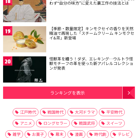
18
わず“自分の味方”に変えた裏工作の技法とは
【季節・数量限定】キンモクセイの香りを天然
19
精油で再現した「スチームクリーム キンモクセ
イ&茶」新登場
怪獣革を纏う！ダダ、エレキング…ウルトラ怪
20
獣モチーフの革を使った新アパレルコレクショ
ンが発表
ランキングを表示
江戸時代
戦国時代
大河ドラマ
平安時代
アニメ
ロングセラー
戦国武将
スイーツ
雑学
お菓子
幕末
漫画
時代劇
テレビ