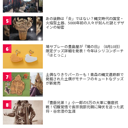
あの装飾は「炎」ではない？縄文時代の国宝・
5
火焔型土器、5000年前の人々が刻んだ謎とデザ
インの秘密
鳩サブレーの豊島屋が『鳩の日』（8月10日）
6
限定グッズ詳細を発表！今年はシリコンポーチ
「はとっこ」
土偶なりきりパーカーも！青森の縄文遺跡群で
7
発掘された土偶がモチーフのキュートなグッズ
が新発売
『豊臣兄弟！』小一郎の5万の大軍に徹底抗
8
戦！切腹覚悟で長宗我部元親に降伏を迫った武
将・谷忠澄の生涯