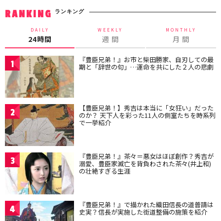
ランキング
RANKING
DAILY
WEEKLY
MONTHLY
24時間
週 間
月 間
『豊臣兄弟！』お市と柴田勝家、自刃しての最
1
期と「辞世の句」…運命を共にした２人の悲劇
【豊臣兄弟！】秀吉は本当に「女狂い」だった
2
のか？ 天下人を彩った11人の側室たちを時系列
で一挙紹介
『豊臣兄弟！』茶々＝悪女はほぼ創作？秀吉が
3
溺愛、豊臣家滅亡を背負わされた茶々(井上和)
の壮絶すぎる生涯
『豊臣兄弟！』で描かれた織田信長の道普請は
4
史実？信長が実施した街道整備の施策を紹介