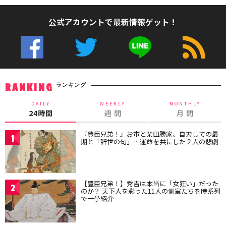
公式アカウントで最新情報ゲット！
ランキング
RANKING
DAILY
WEEKLY
MONTHLY
24時間
週 間
月 間
『豊臣兄弟！』お市と柴田勝家、自刃しての最
1
期と「辞世の句」…運命を共にした２人の悲劇
【豊臣兄弟！】秀吉は本当に「女狂い」だった
2
のか？ 天下人を彩った11人の側室たちを時系列
で一挙紹介