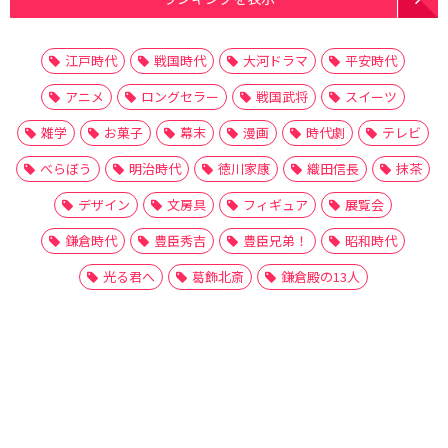
江戸時代
戦国時代
大河ドラマ
平安時代
アニメ
ロングセラー
戦国武将
スイーツ
雑学
お菓子
幕末
漫画
時代劇
テレビ
べらぼう
明治時代
徳川家康
織田信長
抹茶
デザイン
文房具
フィギュア
展覧会
鎌倉時代
豊臣秀吉
豊臣兄弟！
昭和時代
光る君へ
葛飾北斎
鎌倉殿の13人