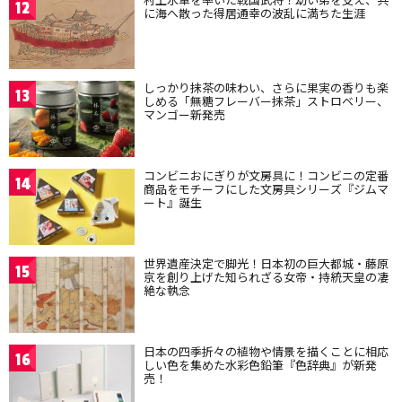
12
に海へ散った得居通幸の波乱に満ちた生涯
しっかり抹茶の味わい、さらに果実の香りも楽
13
しめる「無糖フレーバー抹茶」ストロベリー、
マンゴー新発売
コンビニおにぎりが文房具に！コンビニの定番
14
商品をモチーフにした文房具シリーズ『ジムマ
ート』誕生
世界遺産決定で脚光！日本初の巨大都城・藤原
15
京を創り上げた知られざる女帝・持統天皇の凄
絶な執念
日本の四季折々の植物や情景を描くことに相応
16
しい色を集めた水彩色鉛筆『色辞典』が新発
売！