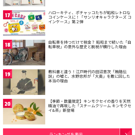
ハローキティ、ポチャッコたちが昭和レトロな
17
コインケースに！「サンリオキャラクターズ コ
インケース」第２弾
自転車を持つだけで税金？ 昭和まで続いた「自
18
転車税」の意外な歴史と脱税が横行した理由
教科書と違う！江戸時代の田沼意次「賄賂伝
19
説」の嘘と、水野忠邦が「大奥」を敵に回した
本当の理由
【季節・数量限定】キンモクセイの香りを天然
20
精油で再現した「スチームクリーム キンモクセ
イ&茶」新登場
ランキングを表示