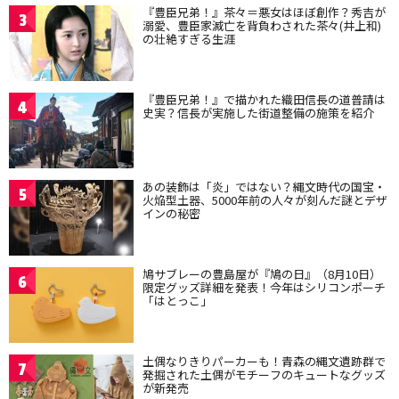
『豊臣兄弟！』茶々＝悪女はほぼ創作？秀吉が
3
溺愛、豊臣家滅亡を背負わされた茶々(井上和)
の壮絶すぎる生涯
『豊臣兄弟！』で描かれた織田信長の道普請は
4
史実？信長が実施した街道整備の施策を紹介
あの装飾は「炎」ではない？縄文時代の国宝・
5
火焔型土器、5000年前の人々が刻んだ謎とデザ
インの秘密
鳩サブレーの豊島屋が『鳩の日』（8月10日）
6
限定グッズ詳細を発表！今年はシリコンポーチ
「はとっこ」
土偶なりきりパーカーも！青森の縄文遺跡群で
7
発掘された土偶がモチーフのキュートなグッズ
が新発売