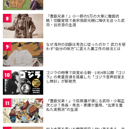
『豊臣兄弟！』小一郎の5万の大軍に徹底抗
8
戦！切腹覚悟で長宗我部元親に降伏を迫った武
将・谷忠澄の生涯
なぜ浅井の旧臣は秀吉に従ったのか？ 武力を使
9
わず“自分の味方”に変えた裏工作の技法とは
ゴジラの咆哮で目覚める朝…1954年公開『ゴジ
10
ラ』の貴重音源を搭載した「ゴジラ音声目覚ま
し時計」が新発売
『豊臣兄弟！』で萩原護が演じる武将・小堀正
11
次とは？秀長・秀吉・家康が重用、“出家を重
ねた実務派”の生涯
村上水軍を率いた戦国武将！幼い弟を支え、共