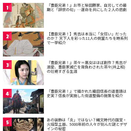
『豊臣兄弟！』お市と柴田勝家、自刃しての最
1
期と「辞世の句」…運命を共にした２人の悲劇
【豊臣兄弟！】秀吉は本当に「女狂い」だった
2
のか？ 天下人を彩った11人の側室たちを時系列
で一挙紹介
『豊臣兄弟！』茶々＝悪女はほぼ創作？秀吉が
3
溺愛、豊臣家滅亡を背負わされた茶々(井上和)
の壮絶すぎる生涯
『豊臣兄弟！』で描かれた織田信長の道普請は
4
史実？信長が実施した街道整備の施策を紹介
あの装飾は「炎」ではない？縄文時代の国宝・
5
火焔型土器、5000年前の人々が刻んだ謎とデザ
インの秘密