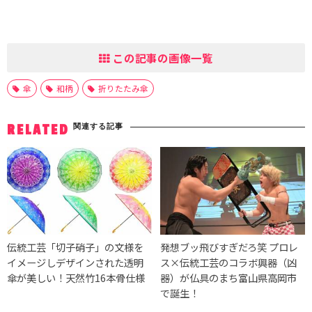
この記事の画像一覧
傘
和柄
折りたたみ傘
関連する記事
RELATED
伝統工芸「切子硝子」の文様を
発想ブッ飛びすぎだろ笑 プロレ
イメージしデザインされた透明
ス×伝統工芸のコラボ興器（凶
傘が美しい！天然竹16本骨仕様
器）が仏具のまち富山県高岡市
で誕生！