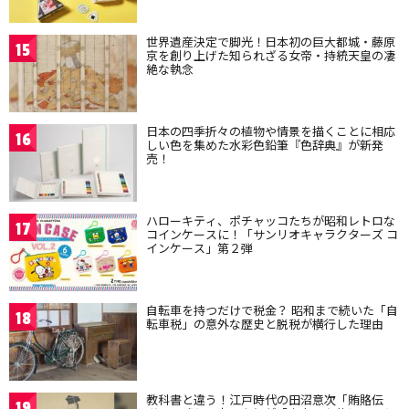
世界遺産決定で脚光！日本初の巨大都城・藤原
15
京を創り上げた知られざる女帝・持統天皇の凄
絶な執念
日本の四季折々の植物や情景を描くことに相応
16
しい色を集めた水彩色鉛筆『色辞典』が新発
売！
ハローキティ、ポチャッコたちが昭和レトロな
17
コインケースに！「サンリオキャラクターズ コ
インケース」第２弾
自転車を持つだけで税金？ 昭和まで続いた「自
18
転車税」の意外な歴史と脱税が横行した理由
教科書と違う！江戸時代の田沼意次「賄賂伝
19