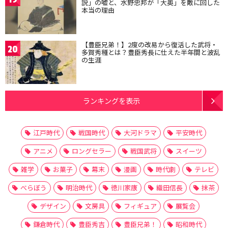
説」の嘘と、水野忠邦が「大奥」を敵に回した
本当の理由
【豊臣兄弟！】2度の改易から復活した武将・
20
多賀秀種とは？豊臣秀長に仕えた半年間と波乱
の生涯
ランキングを表示
江戸時代
戦国時代
大河ドラマ
平安時代
アニメ
ロングセラー
戦国武将
スイーツ
雑学
お菓子
幕末
漫画
時代劇
テレビ
べらぼう
明治時代
徳川家康
織田信長
抹茶
デザイン
文房具
フィギュア
展覧会
鎌倉時代
豊臣秀吉
豊臣兄弟！
昭和時代