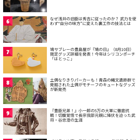
なぜ浅井の旧臣は秀吉に従ったのか？ 武力を使
6
わず“自分の味方”に変えた裏工作の技法とは
鳩サブレーの豊島屋が『鳩の日』（8月10日）
7
限定グッズ詳細を発表！今年はシリコンポーチ
「はとっこ」
土偶なりきりパーカーも！青森の縄文遺跡群で
8
発掘された土偶がモチーフのキュートなグッズ
が新発売
『豊臣兄弟！』小一郎の5万の大軍に徹底抗
9
戦！切腹覚悟で長宗我部元親に降伏を迫った武
将・谷忠澄の生涯