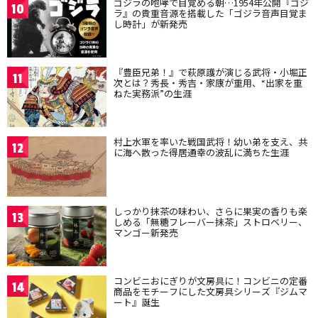
ゴジラの咆哮で目覚める朝…1954年公開『ゴジ
10
ラ』の貴重音源を搭載した「ゴジラ音声目覚ま
し時計」が新発売
『豊臣兄弟！』で萩原護が演じる武将・小堀正
11
次とは？秀長・秀吉・家康が重用、“出家を重
ねた実務派”の生涯
村上水軍を率いた戦国武将！幼い弟を支え、共
12
に海へ散った得居通幸の波乱に満ちた生涯
しっかり抹茶の味わい、さらに果実の香りも楽
13
しめる「無糖フレーバー抹茶」ストロベリー、
マンゴー新発売
コンビニおにぎりが文房具に！コンビニの定番
14
商品をモチーフにした文房具シリーズ『ジムマ
ート』誕生