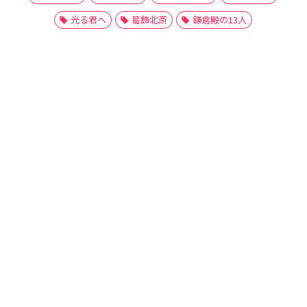
光る君へ
葛飾北斎
鎌倉殿の13人