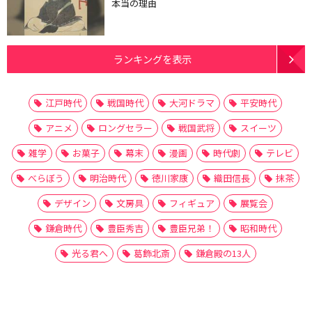
本当の理由
ランキングを表示
江戸時代
戦国時代
大河ドラマ
平安時代
アニメ
ロングセラー
戦国武将
スイーツ
雑学
お菓子
幕末
漫画
時代劇
テレビ
べらぼう
明治時代
徳川家康
織田信長
抹茶
デザイン
文房具
フィギュア
展覧会
鎌倉時代
豊臣秀吉
豊臣兄弟！
昭和時代
光る君へ
葛飾北斎
鎌倉殿の13人