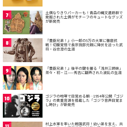
土偶なりきりパーカーも！青森の縄文遺跡群で
7
発掘された土偶がモチーフのキュートなグッズ
が新発売
『豊臣兄弟！』小一郎の5万の大軍に徹底抗
8
戦！切腹覚悟で長宗我部元親に降伏を迫った武
将・谷忠澄の生涯
『豊臣兄弟！』後半の鍵を握る「浅井三姉妹」
9
茶々・初・江——秀吉に翻弄された波乱の生涯
ゴジラの咆哮で目覚める朝…1954年公開『ゴジ
10
ラ』の貴重音源を搭載した「ゴジラ音声目覚ま
し時計」が新発売
村上水軍を率いた戦国武将！幼い弟を支え、共
11