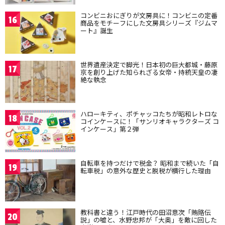
コンビニおにぎりが文房具に！コンビニの定番
16
商品をモチーフにした文房具シリーズ『ジムマ
ート』誕生
世界遺産決定で脚光！日本初の巨大都城・藤原
17
京を創り上げた知られざる女帝・持統天皇の凄
絶な執念
ハローキティ、ポチャッコたちが昭和レトロな
18
コインケースに！「サンリオキャラクターズ コ
インケース」第２弾
自転車を持つだけで税金？ 昭和まで続いた「自
19
転車税」の意外な歴史と脱税が横行した理由
教科書と違う！江戸時代の田沼意次「賄賂伝
20
説」の嘘と、水野忠邦が「大奥」を敵に回した