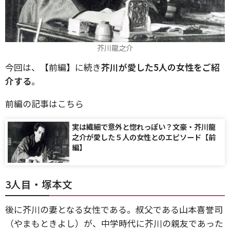
芥川龍之介
今回は、【前編】に続き
芥川が愛した5人の女性をご紹
介する
。
前編の記事はこちら
実は繊細で意外と惚れっぽい？文豪・芥川龍
之介が愛した５人の女性とのエピソード【前
編】
3人目・塚本文
後に芥川の妻となる女性である。叔父である山本喜誉司
（やまもときよし）が、中学時代に芥川の親友であった