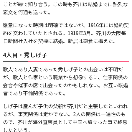
ことが縁で知り合う。この時も芥川は結婚までに熱烈な
恋文を何通も送った。
懇意になった時期は明確ではないが、1916年には婚約契
約を交わしていたとされる。1919年3月。芥川の大阪毎
日新聞社入社を契機に結婚。新居は鎌倉に構えた。
4人目・秀しげ子
歌人であり人妻であった秀しげ子との出会いは不明だ
が、歌人と作家という職業から想像するに、仕事関係の
会合や催事の席で出会ったのかもしれない。お互い既婚
者であり不倫関係であった。
しげ子は産んだ子供の父親が芥川だと主張したといわれ
るが、事実関係は定かでない。2人の関係は一過性のも
ので、芥川が海外査察員として中国へ旅立った事で終息
したという。