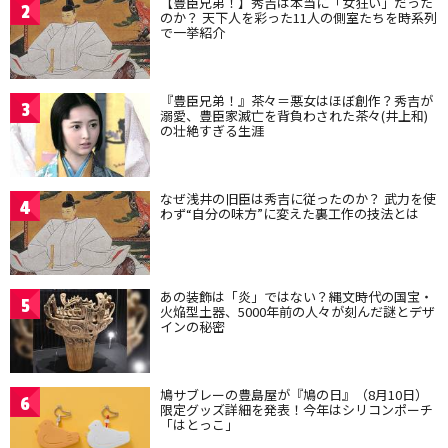
【豊臣兄弟！】秀吉は本当に「女狂い」だった
2
のか？ 天下人を彩った11人の側室たちを時系列
で一挙紹介
『豊臣兄弟！』茶々＝悪女はほぼ創作？秀吉が
3
溺愛、豊臣家滅亡を背負わされた茶々(井上和)
の壮絶すぎる生涯
なぜ浅井の旧臣は秀吉に従ったのか？ 武力を使
4
わず“自分の味方”に変えた裏工作の技法とは
あの装飾は「炎」ではない？縄文時代の国宝・
5
火焔型土器、5000年前の人々が刻んだ謎とデザ
インの秘密
鳩サブレーの豊島屋が『鳩の日』（8月10日）
6
限定グッズ詳細を発表！今年はシリコンポーチ
「はとっこ」