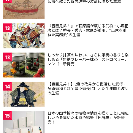
に海へ散った得居通幸の波乱に満ちた生涯
『豊臣兄弟！』で萩原護が演じる武将・小堀正
12
次とは？秀長・秀吉・家康が重用、“出家を重
ねた実務派”の生涯
しっかり抹茶の味わい、さらに果実の香りも楽
13
しめる「無糖フレーバー抹茶」ストロベリー、
マンゴー新発売
【豊臣兄弟！】2度の改易から復活した武将・
14
多賀秀種とは？豊臣秀長に仕えた半年間と波乱
の生涯
日本の四季折々の植物や情景を描くことに相応
15
しい色を集めた水彩色鉛筆『色辞典』が新発
売！