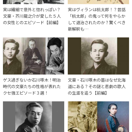
実は繊細で意外と惚れっぽい？
実はヴィランは桃太郎！？昔話
文豪・芥川龍之介が愛した５人
「桃太郎」の鬼って何をやらか
の女性とのエピソード【前編】
して退治されたのか？驚くべき
新解釈も…
ゲス過ぎないか石川啄木！明治
文豪・石川啄木の墓はなぜ北海
時代の文豪たちの性格が表れた
道にある？その謎と悲劇の歌人
クセ強エピソード３選！
の生涯を追う【前編】