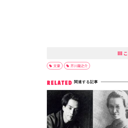
こ
文豪
芥川龍之介
関連する記事
RELATED