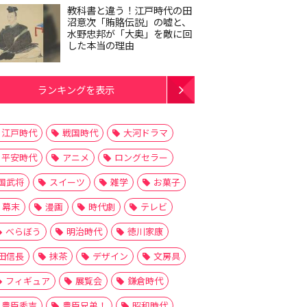
教科書と違う！江戸時代の田
沼意次「賄賂伝説」の嘘と、
水野忠邦が「大奥」を敵に回
した本当の理由
ランキングを表示
江戸時代
戦国時代
大河ドラマ
平安時代
アニメ
ロングセラー
国武将
スイーツ
雑学
お菓子
幕末
漫画
時代劇
テレビ
べらぼう
明治時代
徳川家康
田信長
抹茶
デザイン
文房具
フィギュア
展覧会
鎌倉時代
豊臣秀吉
豊臣兄弟！
昭和時代