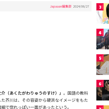
Japaaan編集部
2024/06/27
3
4
5
6
之介（あくたがわりゅうのすけ）」
。国語の教科
した芥川は、その容姿から硬派なイメージをもた
繊細で惚れっぽい一面があったという。