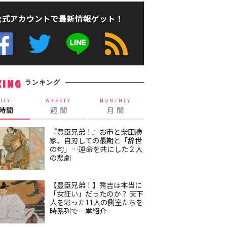
公式アカウントで最新情報ゲット！
ランキング
KING
ILY
WEEKLY
MONTHLY
4時間
週 間
月 間
『豊臣兄弟！』お市と柴田勝
家、自刃しての最期と「辞世
の句」…運命を共にした２人
の悲劇
【豊臣兄弟！】秀吉は本当に
「女狂い」だったのか？ 天下
人を彩った11人の側室たちを
時系列で一挙紹介