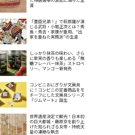
涯
『豊臣兄弟！』で萩原護が演
じる武将・小堀正次とは？秀
長・秀吉・家康が重用、“出
家を重ねた実務派”の生涯
しっかり抹茶の味わい、さら
に果実の香りも楽しめる「無
糖フレーバー抹茶」ストロベ
リー、マンゴー新発売
コンビニおにぎりが文房具
に！コンビニの定番商品をモ
チーフにした文房具シリーズ
『ジムマート』誕生
世界遺産決定で脚光！日本初
の巨大都城・藤原京を創り上
げた知られざる女帝・持統天
皇の凄絶な執念