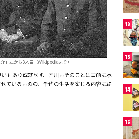
12
13
」左から3人目（Wikipediaより）
違いもあり成就せず。芥川もそのことは事前に承
寄せているものの、千代の生活を案じる内容に終
14
15