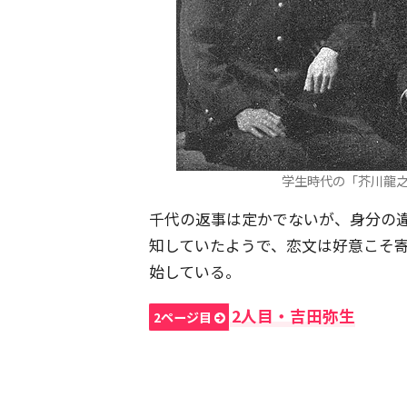
学生時代の「芥川龍之介
千代の返事は定かでないが、身分の
知していたようで、恋文は好意こそ
始している。
2人目・吉田弥生
2ページ目