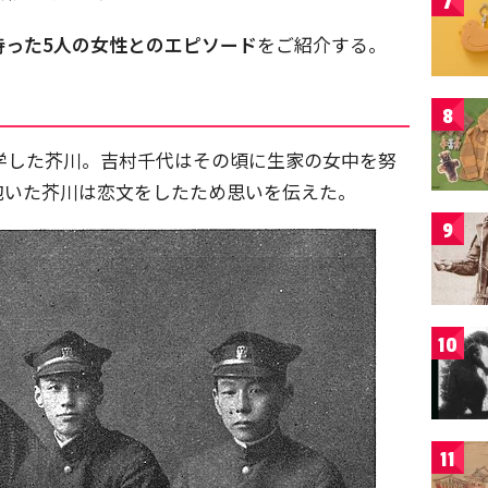
7
持った5人の女性とのエピソード
をご紹介する。
8
進学した芥川。吉村千代はその頃に生家の女中を努
抱いた芥川は恋文をしたため思いを伝えた。
9
10
11