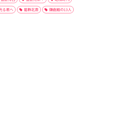
光る君へ
葛飾北斎
鎌倉殿の13人