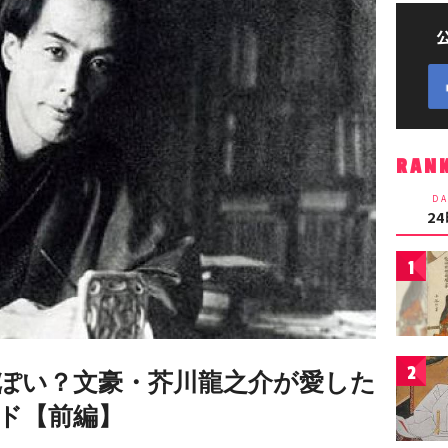
RAN
DA
2
1
2
ぽい？文豪・芥川龍之介が愛した
ド【前編】