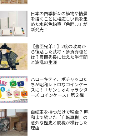
日本の四季折々の植物や情景
を描くことに相応しい色を集
めた水彩色鉛筆『色辞典』が
新発売！
【豊臣兄弟！】2度の改易か
ら復活した武将・多賀秀種と
は？豊臣秀長に仕えた半年間
と波乱の生涯
ハローキティ、ポチャッコた
ちが昭和レトロなコインケー
スに！「サンリオキャラクタ
ーズ コインケース」第２弾
自転車を持つだけで税金？ 昭
和まで続いた「自転車税」の
意外な歴史と脱税が横行した
理由