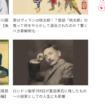
芥川龍
実はヴィランは桃太郎！？昔話「桃太郎」の
ド【後
鬼って何をやらかして退治されたのか？驚く
べき新解釈も…
松尾芭
ロンドン留学769日が夏目漱石に残したもの
前編】
〜小説家としての人生にも影響