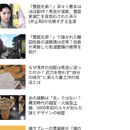
『豊臣兄弟！』茶々＝悪女は
ほぼ創作？秀吉が溺愛、豊臣
家滅亡を背負わされた茶々
(井上和)の壮絶すぎる生涯
『豊臣兄弟！』で描かれた織
田信長の道普請は史実？信長
が実施した街道整備の施策を
紹介
なぜ浅井の旧臣は秀吉に従っ
たのか？ 武力を使わず“自分
の味方”に変えた裏工作の技
法とは
あの装飾は「炎」ではない？
縄文時代の国宝・火焔型土
器、5000年前の人々が刻んだ
謎とデザインの秘密
鳩サブレーの豊島屋が『鳩の