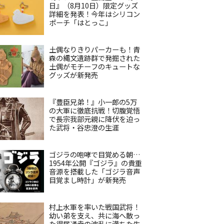
日』（8月10日）限定グッズ
詳細を発表！今年はシリコン
ポーチ「はとっこ」
土偶なりきりパーカーも！青
森の縄文遺跡群で発掘された
土偶がモチーフのキュートな
グッズが新発売
『豊臣兄弟！』小一郎の5万
の大軍に徹底抗戦！切腹覚悟
で長宗我部元親に降伏を迫っ
た武将・谷忠澄の生涯
ゴジラの咆哮で目覚める朝…
1954年公開『ゴジラ』の貴重
音源を搭載した「ゴジラ音声
目覚まし時計」が新発売
村上水軍を率いた戦国武将！
幼い弟を支え、共に海へ散っ
た得居通幸の波乱に満ちた生