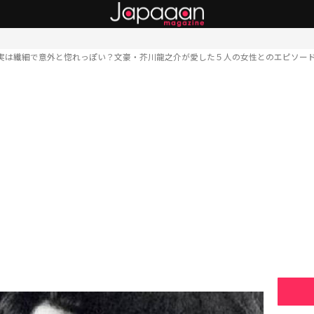
実は繊細で意外と惚れっぽい？文豪・芥川龍之介が愛した５人の女性とのエピソー