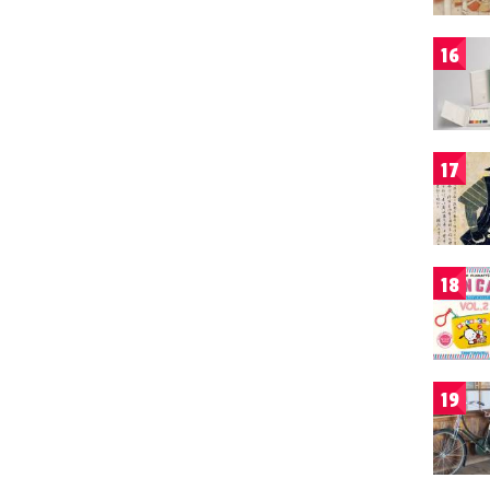
16
17
18
19