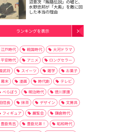
沼意次「賄賂伝説」の嘘と、
水野忠邦が「大奥」を敵に回
した本当の理由
ランキングを表示
江戸時代
戦国時代
大河ドラマ
平安時代
アニメ
ロングセラー
国武将
スイーツ
雑学
お菓子
幕末
漫画
時代劇
テレビ
べらぼう
明治時代
徳川家康
田信長
抹茶
デザイン
文房具
フィギュア
展覧会
鎌倉時代
豊臣秀吉
豊臣兄弟！
昭和時代