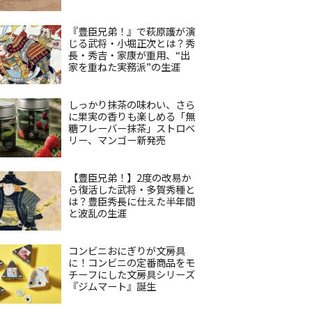
『豊臣兄弟！』で萩原護が演
じる武将・小堀正次とは？秀
長・秀吉・家康が重用、“出
家を重ねた実務派”の生涯
しっかり抹茶の味わい、さら
に果実の香りも楽しめる「無
糖フレーバー抹茶」ストロベ
リー、マンゴー新発売
【豊臣兄弟！】2度の改易か
ら復活した武将・多賀秀種と
は？豊臣秀長に仕えた半年間
と波乱の生涯
コンビニおにぎりが文房具
に！コンビニの定番商品をモ
チーフにした文房具シリーズ
『ジムマート』誕生