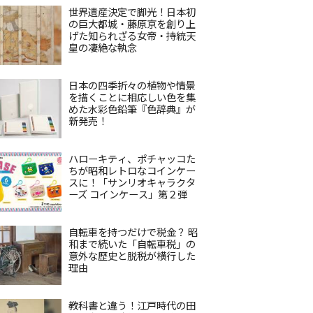
世界遺産決定で脚光！日本初
の巨大都城・藤原京を創り上
げた知られざる女帝・持統天
皇の凄絶な執念
日本の四季折々の植物や情景
を描くことに相応しい色を集
めた水彩色鉛筆『色辞典』が
新発売！
ハローキティ、ポチャッコた
ちが昭和レトロなコインケー
スに！「サンリオキャラクタ
ーズ コインケース」第２弾
自転車を持つだけで税金？ 昭
和まで続いた「自転車税」の
意外な歴史と脱税が横行した
理由
教科書と違う！江戸時代の田