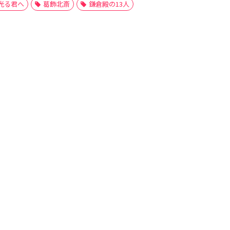
光る君へ
葛飾北斎
鎌倉殿の13人