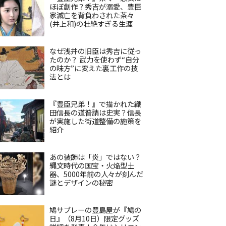
ほぼ創作？秀吉が溺愛、豊臣
家滅亡を背負わされた茶々
(井上和)の壮絶すぎる生涯
なぜ浅井の旧臣は秀吉に従っ
たのか？ 武力を使わず“自分
の味方”に変えた裏工作の技
法とは
『豊臣兄弟！』で描かれた織
田信長の道普請は史実？信長
が実施した街道整備の施策を
紹介
あの装飾は「炎」ではない？
縄文時代の国宝・火焔型土
器、5000年前の人々が刻んだ
謎とデザインの秘密
鳩サブレーの豊島屋が『鳩の
日』（8月10日）限定グッズ