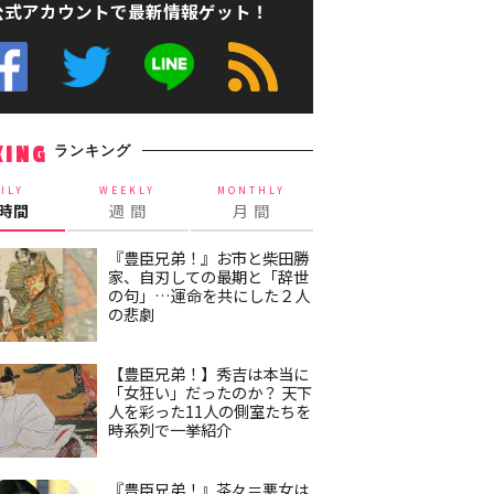
公式アカウントで最新情報ゲット！
ランキング
KING
ILY
WEEKLY
MONTHLY
4時間
週 間
月 間
『豊臣兄弟！』お市と柴田勝
家、自刃しての最期と「辞世
の句」…運命を共にした２人
の悲劇
【豊臣兄弟！】秀吉は本当に
「女狂い」だったのか？ 天下
人を彩った11人の側室たちを
時系列で一挙紹介
『豊臣兄弟！』茶々＝悪女は