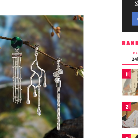
RAN
DA
2
1
2