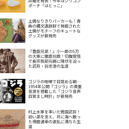
詳細を発表！今年はシリコン
ポーチ「はとっこ」
土偶なりきりパーカーも！青
森の縄文遺跡群で発掘された
土偶がモチーフのキュートな
グッズが新発売
『豊臣兄弟！』小一郎の5万
の大軍に徹底抗戦！切腹覚悟
で長宗我部元親に降伏を迫っ
た武将・谷忠澄の生涯
ゴジラの咆哮で目覚める朝…
1954年公開『ゴジラ』の貴重
音源を搭載した「ゴジラ音声
目覚まし時計」が新発売
村上水軍を率いた戦国武将！
幼い弟を支え、共に海へ散っ
た得居通幸の波乱に満ちた生
涯