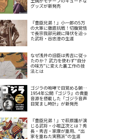
土偶がモチーフのキュートな
グッズが新発売
『豊臣兄弟！』小一郎の5万
の大軍に徹底抗戦！切腹覚悟
で長宗我部元親に降伏を迫っ
た武将・谷忠澄の生涯
なぜ浅井の旧臣は秀吉に従っ
たのか？ 武力を使わず“自分
の味方”に変えた裏工作の技
法とは
ゴジラの咆哮で目覚める朝…
1954年公開『ゴジラ』の貴重
音源を搭載した「ゴジラ音声
目覚まし時計」が新発売
『豊臣兄弟！』で萩原護が演
じる武将・小堀正次とは？秀
長・秀吉・家康が重用、“出
家を重ねた実務派”の生涯