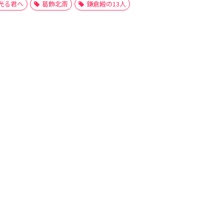
光る君へ
葛飾北斎
鎌倉殿の13人