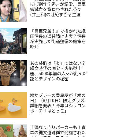
ほぼ創作？秀吉が溺愛、豊臣
家滅亡を背負わされた茶々
(井上和)の壮絶すぎる生涯
『豊臣兄弟！』で描かれた織
田信長の道普請は史実？信長
が実施した街道整備の施策を
紹介
あの装飾は「炎」ではない？
縄文時代の国宝・火焔型土
器、5000年前の人々が刻んだ
謎とデザインの秘密
鳩サブレーの豊島屋が『鳩の
日』（8月10日）限定グッズ
詳細を発表！今年はシリコン
ポーチ「はとっこ」
土偶なりきりパーカーも！青
森の縄文遺跡群で発掘された