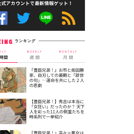
公式アカウントで最新情報ゲット！
ランキング
KING
ILY
WEEKLY
MONTHLY
4時間
週 間
月 間
『豊臣兄弟！』お市と柴田勝
家、自刃しての最期と「辞世
の句」…運命を共にした２人
の悲劇
【豊臣兄弟！】秀吉は本当に
「女狂い」だったのか？ 天下
人を彩った11人の側室たちを
時系列で一挙紹介
『豊臣兄弟！』茶々＝悪女は