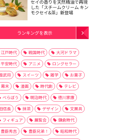
セイの香りを天然精油で再現
した「スチームクリーム キン
モクセイ&茶」新登場
ランキングを表示
江戸時代
戦国時代
大河ドラマ
平安時代
アニメ
ロングセラー
国武将
スイーツ
雑学
お菓子
幕末
漫画
時代劇
テレビ
べらぼう
明治時代
徳川家康
田信長
抹茶
デザイン
文房具
フィギュア
展覧会
鎌倉時代
豊臣秀吉
豊臣兄弟！
昭和時代