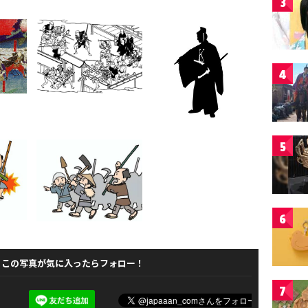
3
4
5
6
この写真が気に入ったらフォロー！
7