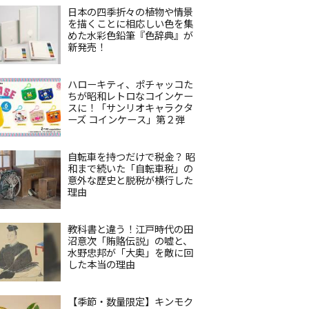
日本の四季折々の植物や情景
を描くことに相応しい色を集
めた水彩色鉛筆『色辞典』が
新発売！
ハローキティ、ポチャッコた
ちが昭和レトロなコインケー
スに！「サンリオキャラクタ
ーズ コインケース」第２弾
自転車を持つだけで税金？ 昭
和まで続いた「自転車税」の
意外な歴史と脱税が横行した
理由
教科書と違う！江戸時代の田
沼意次「賄賂伝説」の嘘と、
水野忠邦が「大奥」を敵に回
した本当の理由
【季節・数量限定】キンモク