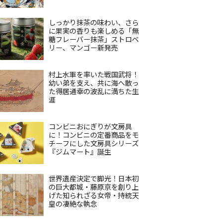
しっかり抹茶の味わい、さら
に果実の香りも楽しめる「無
糖フレーバー抹茶」ストロベ
リー、マンゴー新発売
村上水軍を率いた戦国武将！
幼い弟を支え、共に海へ散っ
た得居通幸の波乱に満ちた生
涯
コンビニおにぎりが文房具
に！コンビニの定番商品をモ
チーフにした文房具シリーズ
『ジムマート』誕生
世界遺産決定で脚光！日本初
の巨大都城・藤原京を創り上
げた知られざる女帝・持統天
皇の凄絶な執念