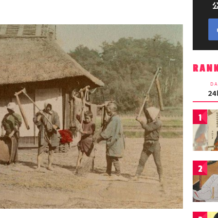
RAN
DA
2
1
2