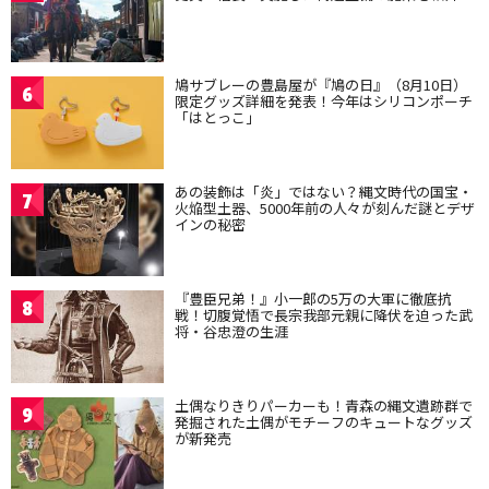
鳩サブレーの豊島屋が『鳩の日』（8月10日）
6
限定グッズ詳細を発表！今年はシリコンポーチ
「はとっこ」
あの装飾は「炎」ではない？縄文時代の国宝・
7
火焔型土器、5000年前の人々が刻んだ謎とデザ
インの秘密
『豊臣兄弟！』小一郎の5万の大軍に徹底抗
8
戦！切腹覚悟で長宗我部元親に降伏を迫った武
将・谷忠澄の生涯
土偶なりきりパーカーも！青森の縄文遺跡群で
9
発掘された土偶がモチーフのキュートなグッズ
が新発売