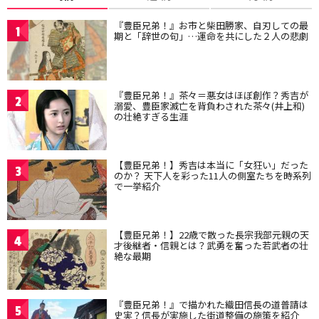
『豊臣兄弟！』お市と柴田勝家、自刃しての最
1
期と「辞世の句」…運命を共にした２人の悲劇
『豊臣兄弟！』茶々＝悪女はほぼ創作？秀吉が
2
溺愛、豊臣家滅亡を背負わされた茶々(井上和)
の壮絶すぎる生涯
【豊臣兄弟！】秀吉は本当に「女狂い」だった
3
のか？ 天下人を彩った11人の側室たちを時系列
で一挙紹介
【豊臣兄弟！】22歳で散った長宗我部元親の天
4
才後継者・信親とは？武勇を奮った若武者の壮
絶な最期
『豊臣兄弟！』で描かれた織田信長の道普請は
5
史実？信長が実施した街道整備の施策を紹介