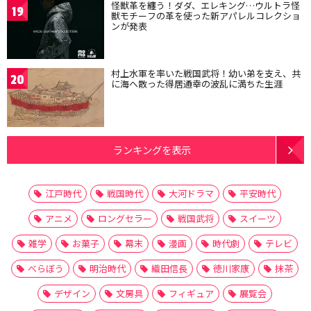
怪獣革を纏う！ダダ、エレキング…ウルトラ怪
19
獣モチーフの革を使った新アパレルコレクショ
ンが発表
村上水軍を率いた戦国武将！幼い弟を支え、共
20
に海へ散った得居通幸の波乱に満ちた生涯
ランキングを表示
江戸時代
戦国時代
大河ドラマ
平安時代
アニメ
ロングセラー
戦国武将
スイーツ
雑学
お菓子
幕末
漫画
時代劇
テレビ
べらぼう
明治時代
織田信長
徳川家康
抹茶
デザイン
文房具
フィギュア
展覧会