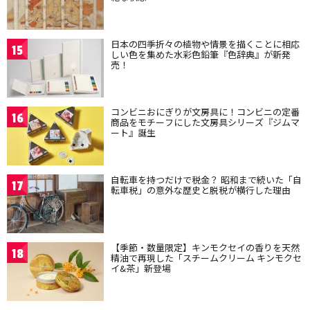
日本の四季折々の植物や情景を描くことに相応
15
しい色を集めた水彩色鉛筆『色辞典』が新発
売！
コンビニおにぎりが文房具に！コンビニの定番
16
商品をモチーフにした文房具シリーズ『ジムマ
ート』誕生
自転車を持つだけで税金？ 昭和まで続いた「自
17
転車税」の意外な歴史と脱税が横行した理由
【季節・数量限定】キンモクセイの香りを天然
18
精油で再現した「スチームクリーム キンモクセ
イ&茶」新登場