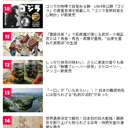
ゴジラの咆哮で目覚める朝…1954年公開『ゴジ
10
ラ』の貴重音源を搭載した「ゴジラ音声目覚ま
し時計」が新発売
『豊臣兄弟！』で萩原護が演じる武将・小堀正
11
次とは？秀長・秀吉・家康が重用、“出家を重
ねた実務派”の生涯
しっかり抹茶の味わい、さらに果実の香りも楽
12
しめる「無糖フレーバー抹茶」ストロベリー、
マンゴー新発売
「一口」が「いもあらい」！？ 日本の難読地名
13
には知られざる“名前の法則”があった
世界遺産決定で脚光！日本初の巨大都城・藤原
14
京を創り上げた知られざる女帝・持統天皇の凄
絶な執念