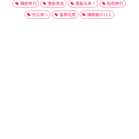
鎌倉時代
豊臣秀吉
豊臣兄弟！
昭和時代
光る君へ
葛飾北斎
鎌倉殿の13人