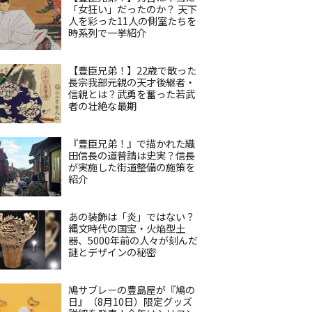
「女狂い」だったのか？ 天下
人を彩った11人の側室たちを
時系列で一挙紹介
【豊臣兄弟！】22歳で散った
長宗我部元親の天才後継者・
信親とは？武勇を奮った若武
者の壮絶な最期
『豊臣兄弟！』で描かれた織
田信長の道普請は史実？信長
が実施した街道整備の施策を
紹介
あの装飾は「炎」ではない？
縄文時代の国宝・火焔型土
器、5000年前の人々が刻んだ
謎とデザインの秘密
鳩サブレーの豊島屋が『鳩の
日』（8月10日）限定グッズ