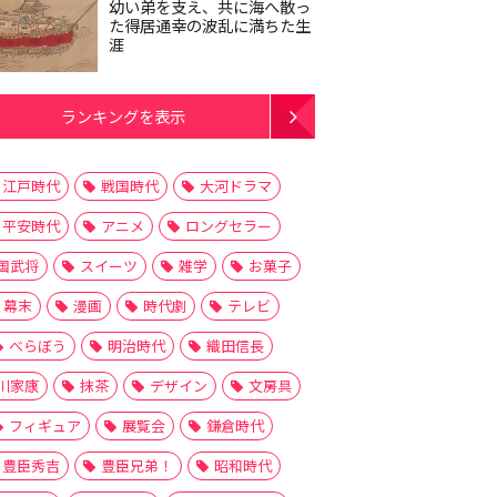
幼い弟を支え、共に海へ散っ
た得居通幸の波乱に満ちた生
涯
ランキングを表示
江戸時代
戦国時代
大河ドラマ
平安時代
アニメ
ロングセラー
国武将
スイーツ
雑学
お菓子
幕末
漫画
時代劇
テレビ
べらぼう
明治時代
織田信長
川家康
抹茶
デザイン
文房具
フィギュア
展覧会
鎌倉時代
豊臣秀吉
豊臣兄弟！
昭和時代