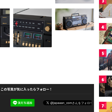
3
4
5
6
この写真が気に入ったらフォロー！
7