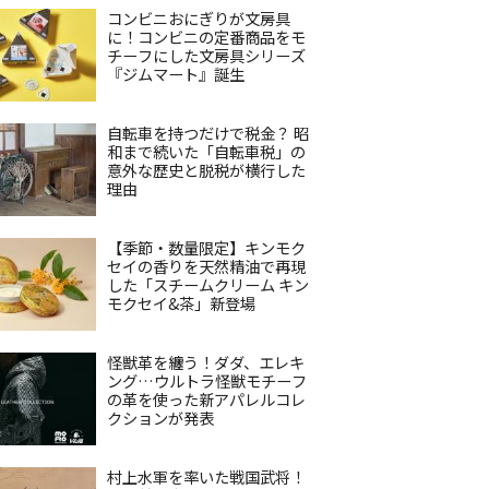
コンビニおにぎりが文房具
に！コンビニの定番商品をモ
チーフにした文房具シリーズ
『ジムマート』誕生
自転車を持つだけで税金？ 昭
和まで続いた「自転車税」の
意外な歴史と脱税が横行した
理由
【季節・数量限定】キンモク
セイの香りを天然精油で再現
した「スチームクリーム キン
モクセイ&茶」新登場
怪獣革を纏う！ダダ、エレキ
ング…ウルトラ怪獣モチーフ
の革を使った新アパレルコレ
クションが発表
村上水軍を率いた戦国武将！