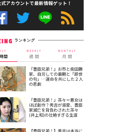
公式アカウントで最新情報ゲット！
ランキング
KING
ILY
WEEKLY
MONTHLY
4時間
週 間
月 間
『豊臣兄弟！』お市と柴田勝
家、自刃しての最期と「辞世
の句」…運命を共にした２人
の悲劇
『豊臣兄弟！』茶々＝悪女は
ほぼ創作？秀吉が溺愛、豊臣
家滅亡を背負わされた茶々
(井上和)の壮絶すぎる生涯
【豊臣兄弟！】秀吉は本当に