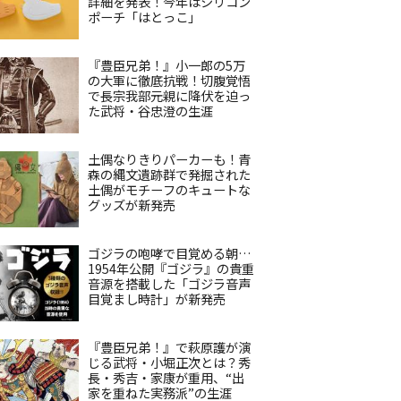
詳細を発表！今年はシリコン
ポーチ「はとっこ」
『豊臣兄弟！』小一郎の5万
の大軍に徹底抗戦！切腹覚悟
で長宗我部元親に降伏を迫っ
た武将・谷忠澄の生涯
土偶なりきりパーカーも！青
森の縄文遺跡群で発掘された
土偶がモチーフのキュートな
グッズが新発売
ゴジラの咆哮で目覚める朝…
1954年公開『ゴジラ』の貴重
音源を搭載した「ゴジラ音声
目覚まし時計」が新発売
『豊臣兄弟！』で萩原護が演
じる武将・小堀正次とは？秀
長・秀吉・家康が重用、“出
家を重ねた実務派”の生涯