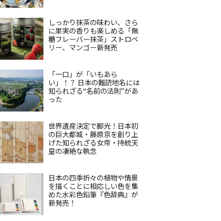
しっかり抹茶の味わい、さら
に果実の香りも楽しめる「無
糖フレーバー抹茶」ストロベ
リー、マンゴー新発売
「一口」が「いもあら
い」！？ 日本の難読地名には
知られざる“名前の法則”があ
った
世界遺産決定で脚光！日本初
の巨大都城・藤原京を創り上
げた知られざる女帝・持統天
皇の凄絶な執念
日本の四季折々の植物や情景
を描くことに相応しい色を集
めた水彩色鉛筆『色辞典』が
新発売！