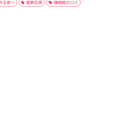
光る君へ
葛飾北斎
鎌倉殿の13人