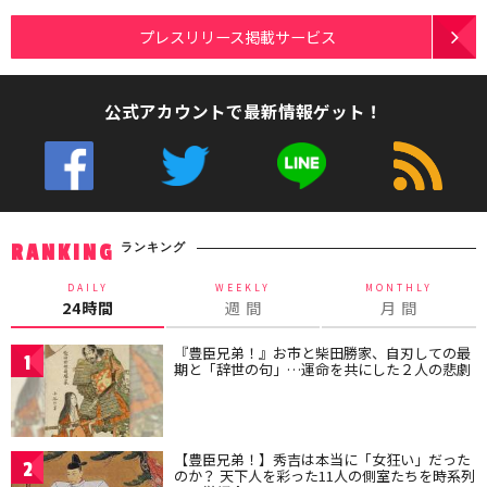
プレスリリース掲載サービス
公式アカウントで最新情報ゲット！
ランキング
RANKING
DAILY
WEEKLY
MONTHLY
24時間
週 間
月 間
『豊臣兄弟！』お市と柴田勝家、自刃しての最
1
期と「辞世の句」…運命を共にした２人の悲劇
【豊臣兄弟！】秀吉は本当に「女狂い」だった
2
のか？ 天下人を彩った11人の側室たちを時系列