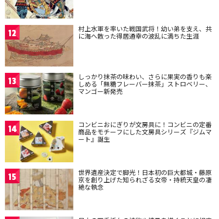
村上水軍を率いた戦国武将！幼い弟を支え、共
12
に海へ散った得居通幸の波乱に満ちた生涯
しっかり抹茶の味わい、さらに果実の香りも楽
13
しめる「無糖フレーバー抹茶」ストロベリー、
マンゴー新発売
コンビニおにぎりが文房具に！コンビニの定番
14
商品をモチーフにした文房具シリーズ『ジムマ
ート』誕生
世界遺産決定で脚光！日本初の巨大都城・藤原
15
京を創り上げた知られざる女帝・持統天皇の凄
絶な執念