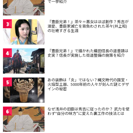
で一挙紹介
『豊臣兄弟！』茶々＝悪女はほぼ創作？秀吉が
3
溺愛、豊臣家滅亡を背負わされた茶々(井上和)
の壮絶すぎる生涯
『豊臣兄弟！』で描かれた織田信長の道普請は
4
史実？信長が実施した街道整備の施策を紹介
あの装飾は「炎」ではない？縄文時代の国宝・
5
火焔型土器、5000年前の人々が刻んだ謎とデザ
インの秘密
なぜ浅井の旧臣は秀吉に従ったのか？ 武力を使
6
わず“自分の味方”に変えた裏工作の技法とは