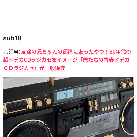
sub18
元記事:
友達の兄ちゃんの部屋にあったやつ！80年代の
超ドデカCDラジカセをイメージ「俺たちの青春ドデカ
ＣＤラジカセ」が一般販売