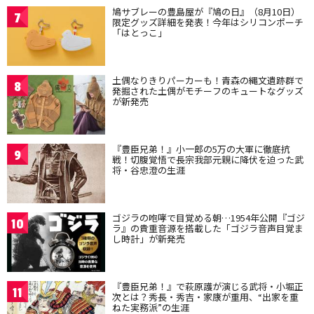
鳩サブレーの豊島屋が『鳩の日』（8月10日）
7
限定グッズ詳細を発表！今年はシリコンポーチ
「はとっこ」
土偶なりきりパーカーも！青森の縄文遺跡群で
8
発掘された土偶がモチーフのキュートなグッズ
が新発売
『豊臣兄弟！』小一郎の5万の大軍に徹底抗
9
戦！切腹覚悟で長宗我部元親に降伏を迫った武
将・谷忠澄の生涯
ゴジラの咆哮で目覚める朝…1954年公開『ゴジ
10
ラ』の貴重音源を搭載した「ゴジラ音声目覚ま
し時計」が新発売
『豊臣兄弟！』で萩原護が演じる武将・小堀正
11
次とは？秀長・秀吉・家康が重用、“出家を重
ねた実務派”の生涯