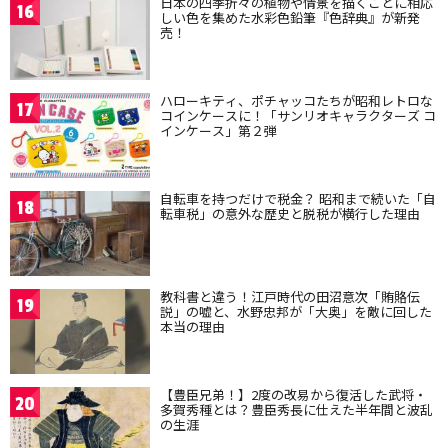
日本の四季折々の植物や情景を描くことに相応
16
しい色を集めた水彩色鉛筆『色辞典』が新発
売！
ハローキティ、ポチャッコたちが昭和レトロな
17
コインケースに！「サンリオキャラクターズ コ
インケース」第２弾
自転車を持つだけで税金？ 昭和まで続いた「自
18
転車税」の意外な歴史と脱税が横行した理由
教科書と違う！江戸時代の田沼意次「賄賂伝
19
説」の嘘と、水野忠邦が「大奥」を敵に回した
本当の理由
【豊臣兄弟！】2度の改易から復活した武将・
20
多賀秀種とは？豊臣秀長に仕えた半年間と波乱
の生涯