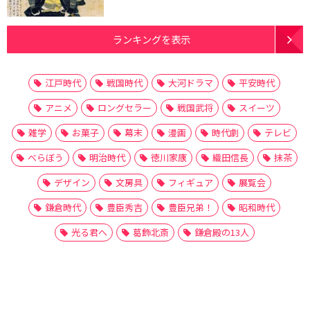
ランキングを表示
江戸時代
戦国時代
大河ドラマ
平安時代
アニメ
ロングセラー
戦国武将
スイーツ
雑学
お菓子
幕末
漫画
時代劇
テレビ
べらぼう
明治時代
徳川家康
織田信長
抹茶
デザイン
文房具
フィギュア
展覧会
鎌倉時代
豊臣秀吉
豊臣兄弟！
昭和時代
光る君へ
葛飾北斎
鎌倉殿の13人