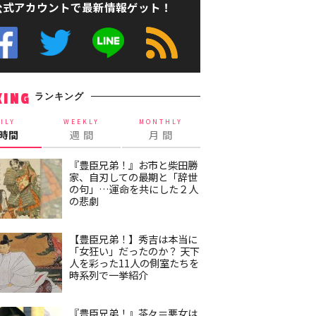
公式アカウントで最新情報ゲット！
ランキング
KING
ILY
WEEKLY
MONTHLY
4時間
週 間
月 間
『豊臣兄弟！』お市と柴田勝
家、自刃しての最期と「辞世
の句」…運命を共にした２人
の悲劇
【豊臣兄弟！】秀吉は本当に
「女狂い」だったのか？ 天下
人を彩った11人の側室たちを
時系列で一挙紹介
『豊臣兄弟！』茶々＝悪女は