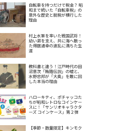
自転車を持つだけで税金？ 昭
和まで続いた「自転車税」の
意外な歴史と脱税が横行した
理由
村上水軍を率いた戦国武将！
幼い弟を支え、共に海へ散っ
た得居通幸の波乱に満ちた生
涯
教科書と違う！江戸時代の田
沼意次「賄賂伝説」の嘘と、
水野忠邦が「大奥」を敵に回
した本当の理由
ハローキティ、ポチャッコた
ちが昭和レトロなコインケー
スに！「サンリオキャラクタ
ーズ コインケース」第２弾
【季節・数量限定】キンモク