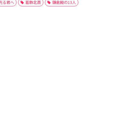
光る君へ
葛飾北斎
鎌倉殿の13人