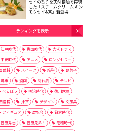
セイの香りを天然精油で再現
した「スチームクリーム キン
モクセイ&茶」新登場
ランキングを表示
江戸時代
戦国時代
大河ドラマ
平安時代
アニメ
ロングセラー
国武将
スイーツ
雑学
お菓子
幕末
漫画
時代劇
テレビ
べらぼう
明治時代
徳川家康
田信長
抹茶
デザイン
文房具
フィギュア
展覧会
鎌倉時代
豊臣秀吉
豊臣兄弟！
昭和時代