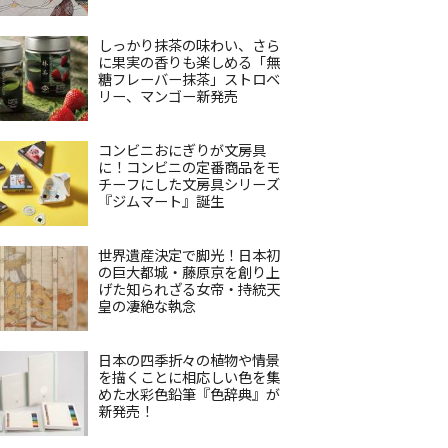
しっかり抹茶の味わい、さら
に果実の香りも楽しめる「無
糖フレーバー抹茶」ストロベ
リー、マンゴー新発売
コンビニおにぎりが文房具
に！コンビニの定番商品をモ
チーフにした文房具シリーズ
『ジムマート』誕生
世界遺産決定で脚光！日本初
の巨大都城・藤原京を創り上
げた知られざる女帝・持統天
皇の凄絶な執念
日本の四季折々の植物や情景
を描くことに相応しい色を集
めた水彩色鉛筆『色辞典』が
新発売！