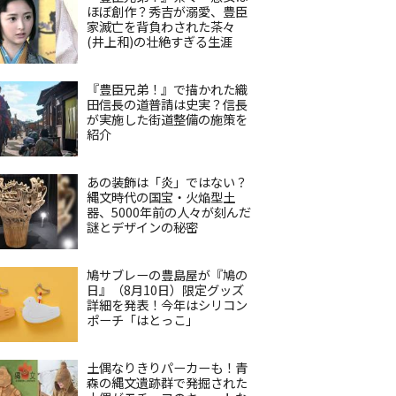
ほぼ創作？秀吉が溺愛、豊臣
家滅亡を背負わされた茶々
(井上和)の壮絶すぎる生涯
『豊臣兄弟！』で描かれた織
田信長の道普請は史実？信長
が実施した街道整備の施策を
紹介
あの装飾は「炎」ではない？
縄文時代の国宝・火焔型土
器、5000年前の人々が刻んだ
謎とデザインの秘密
鳩サブレーの豊島屋が『鳩の
日』（8月10日）限定グッズ
詳細を発表！今年はシリコン
ポーチ「はとっこ」
土偶なりきりパーカーも！青
森の縄文遺跡群で発掘された