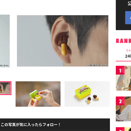
RAN
DA
2
1
2
この写真が気に入ったらフォロー！