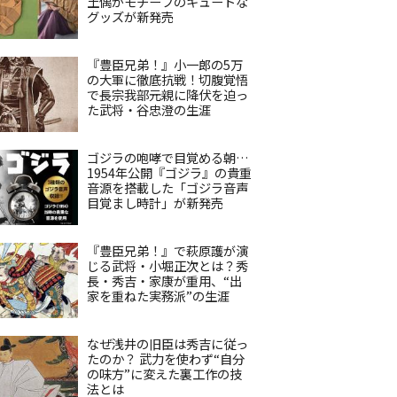
土偶がモチーフのキュートな
グッズが新発売
『豊臣兄弟！』小一郎の5万
の大軍に徹底抗戦！切腹覚悟
で長宗我部元親に降伏を迫っ
た武将・谷忠澄の生涯
ゴジラの咆哮で目覚める朝…
1954年公開『ゴジラ』の貴重
音源を搭載した「ゴジラ音声
目覚まし時計」が新発売
『豊臣兄弟！』で萩原護が演
じる武将・小堀正次とは？秀
長・秀吉・家康が重用、“出
家を重ねた実務派”の生涯
なぜ浅井の旧臣は秀吉に従っ
たのか？ 武力を使わず“自分
の味方”に変えた裏工作の技
法とは