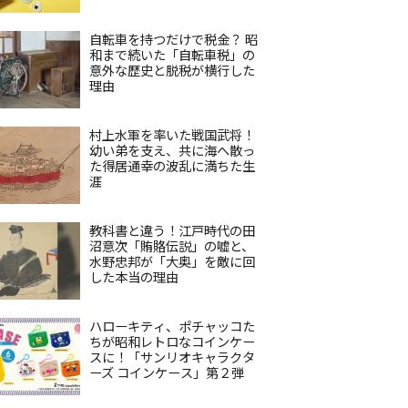
自転車を持つだけで税金？ 昭
和まで続いた「自転車税」の
意外な歴史と脱税が横行した
理由
村上水軍を率いた戦国武将！
幼い弟を支え、共に海へ散っ
た得居通幸の波乱に満ちた生
涯
教科書と違う！江戸時代の田
沼意次「賄賂伝説」の嘘と、
水野忠邦が「大奥」を敵に回
した本当の理由
ハローキティ、ポチャッコた
ちが昭和レトロなコインケー
スに！「サンリオキャラクタ
ーズ コインケース」第２弾