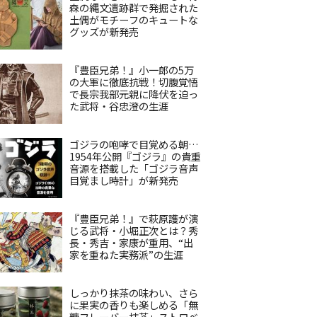
森の縄文遺跡群で発掘された
土偶がモチーフのキュートな
グッズが新発売
『豊臣兄弟！』小一郎の5万
の大軍に徹底抗戦！切腹覚悟
で長宗我部元親に降伏を迫っ
た武将・谷忠澄の生涯
ゴジラの咆哮で目覚める朝…
1954年公開『ゴジラ』の貴重
音源を搭載した「ゴジラ音声
目覚まし時計」が新発売
『豊臣兄弟！』で萩原護が演
じる武将・小堀正次とは？秀
長・秀吉・家康が重用、“出
家を重ねた実務派”の生涯
しっかり抹茶の味わい、さら
に果実の香りも楽しめる「無
糖フレーバー抹茶」ストロベ