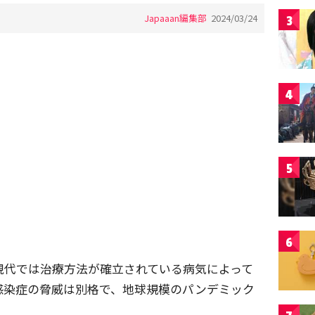
Japaaan編集部
2024/03/24
3
4
5
6
現代では治療方法が確立されている病気によって
感染症の脅威は別格で、地球規模のパンデミック