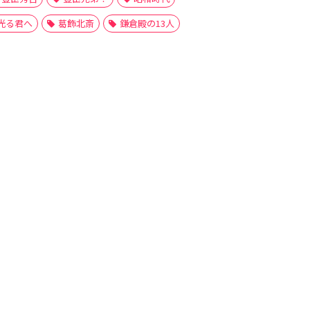
光る君へ
葛飾北斎
鎌倉殿の13人