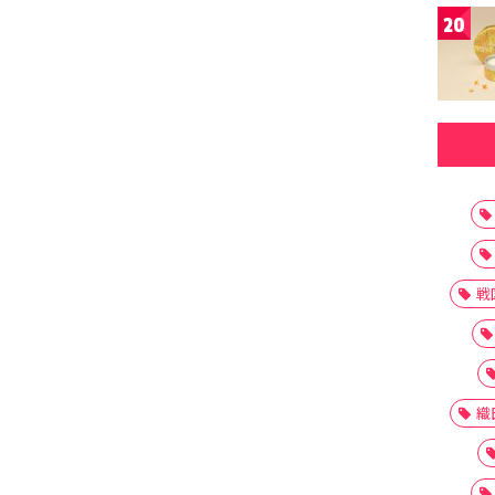
20
戦
織