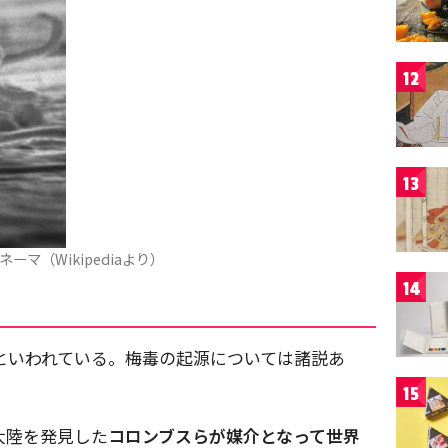
12
13
ーマ（Wikipediaより）
14
といわれている。梅毒の起源については諸説あ
。
15
大陸を発見した
コロンブスらが媒介となって世界