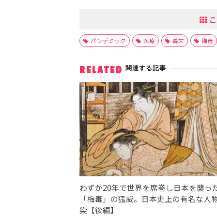
こ
パンデミック
医療
幕末
梅毒
関連する記事
RELATED
わずか20年で世界を席巻し日本を襲っ
「梅毒」の猛威。日本史上の有名な人
染【後編】