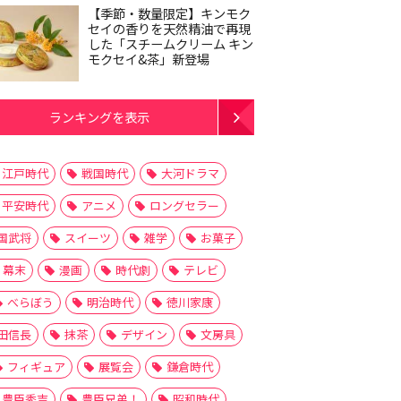
【季節・数量限定】キンモク
セイの香りを天然精油で再現
した「スチームクリーム キン
モクセイ&茶」新登場
ランキングを表示
江戸時代
戦国時代
大河ドラマ
平安時代
アニメ
ロングセラー
国武将
スイーツ
雑学
お菓子
幕末
漫画
時代劇
テレビ
べらぼう
明治時代
徳川家康
田信長
抹茶
デザイン
文房具
フィギュア
展覧会
鎌倉時代
豊臣秀吉
豊臣兄弟！
昭和時代