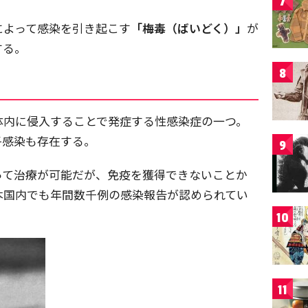
7
によって感染を引き起こす
「梅毒（ばいどく）」
が
する。
8
体内に侵入することで発症する性感染症の一つ。
子感染も存在する。
9
って治療が可能だが、免疫を獲得できないことか
本国内でも年間数千例の感染報告が認められてい
10
11