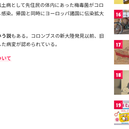
風土病として先住民の体内にあった梅毒菌がコロ
し感染。帰国と同時にヨーロッパ諸国に伝染拡大
16
。
いう説
もある。コロンブスの新大陸発見以前、旧
した病変が認められている。
17
ついて
18
19