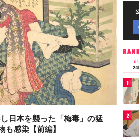
RAN
DA
2
1
2
巻し日本を襲った「梅毒」の猛
物も感染【前編】