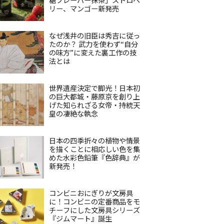
リー、マンゴー新発売
なぜ浅井の旧臣は秀吉に従っ
たのか？ 武力を使わず“自分
の味方”に変えた裏工作の技
法とは
世界遺産決定で脚光！日本初
の巨大都城・藤原京を創り上
げた知られざる女帝・持統天
皇の凄絶な執念
日本の四季折々の植物や情景
を描くことに相応しい色を集
めた水彩色鉛筆『色辞典』が
新発売！
コンビニおにぎりが文房具
に！コンビニの定番商品をモ
チーフにした文房具シリーズ
『ジムマート』誕生