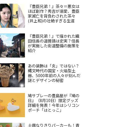
『豊臣兄弟！』茶々＝悪女は
ほぼ創作？秀吉が溺愛、豊臣
家滅亡を背負わされた茶々
(井上和)の壮絶すぎる生涯
『豊臣兄弟！』で描かれた織
田信長の道普請は史実？信長
が実施した街道整備の施策を
紹介
あの装飾は「炎」ではない？
縄文時代の国宝・火焔型土
器、5000年前の人々が刻んだ
謎とデザインの秘密
鳩サブレーの豊島屋が『鳩の
日』（8月10日）限定グッズ
詳細を発表！今年はシリコン
ポーチ「はとっこ」
土偶なりきりパーカーも！青