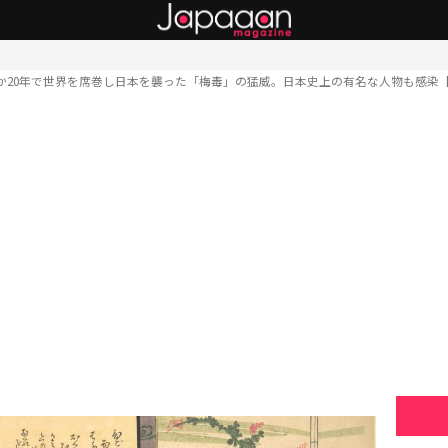
か20年で世界を席巻し日本を襲った「梅毒」の猛威。日本史上の有名な人物も感染