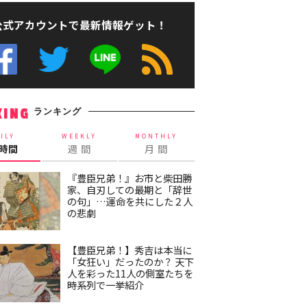
公式アカウントで最新情報ゲット！
ランキング
KING
ILY
WEEKLY
MONTHLY
4時間
週 間
月 間
『豊臣兄弟！』お市と柴田勝
家、自刃しての最期と「辞世
の句」…運命を共にした２人
の悲劇
【豊臣兄弟！】秀吉は本当に
「女狂い」だったのか？ 天下
人を彩った11人の側室たちを
時系列で一挙紹介