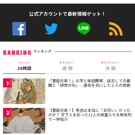
公式アカウントで最新情報ゲット！
ランキング
RANKING
DAILY
WEEKLY
MONTHLY
24時間
週 間
月 間
『豊臣兄弟！』お市と柴田勝家、自刃しての最
1
期と「辞世の句」…運命を共にした２人の悲劇
【豊臣兄弟！】秀吉は本当に「女狂い」だった
2
のか？ 天下人を彩った11人の側室たちを時系列
で一挙紹介