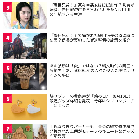
『豊臣兄弟！』茶々＝悪女はほぼ創作？秀吉が
3
溺愛、豊臣家滅亡を背負わされた茶々(井上和)
の壮絶すぎる生涯
『豊臣兄弟！』で描かれた織田信長の道普請は
4
史実？信長が実施した街道整備の施策を紹介
あの装飾は「炎」ではない？縄文時代の国宝・
5
火焔型土器、5000年前の人々が刻んだ謎とデザ
インの秘密
鳩サブレーの豊島屋が『鳩の日』（8月10日）
6
限定グッズ詳細を発表！今年はシリコンポーチ
「はとっこ」
土偶なりきりパーカーも！青森の縄文遺跡群で
7
発掘された土偶がモチーフのキュートなグッズ
が新発売