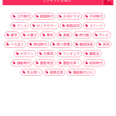
江戸時代
戦国時代
大河ドラマ
平安時代
アニメ
ロングセラー
戦国武将
スイーツ
雑学
お菓子
幕末
漫画
時代劇
テレビ
べらぼう
明治時代
徳川家康
織田信長
抹茶
デザイン
文房具
フィギュア
展覧会
鎌倉時代
豊臣秀吉
豊臣兄弟！
昭和時代
光る君へ
葛飾北斎
鎌倉殿の13人