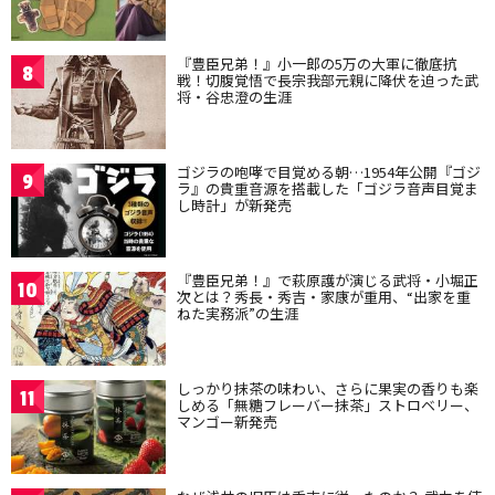
『豊臣兄弟！』小一郎の5万の大軍に徹底抗
8
戦！切腹覚悟で長宗我部元親に降伏を迫った武
将・谷忠澄の生涯
ゴジラの咆哮で目覚める朝…1954年公開『ゴジ
9
ラ』の貴重音源を搭載した「ゴジラ音声目覚ま
し時計」が新発売
『豊臣兄弟！』で萩原護が演じる武将・小堀正
10
次とは？秀長・秀吉・家康が重用、“出家を重
ねた実務派”の生涯
しっかり抹茶の味わい、さらに果実の香りも楽
11
しめる「無糖フレーバー抹茶」ストロベリー、
マンゴー新発売