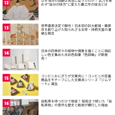
なぜ浅井の旧臣は秀吉に従ったのか？ 武力を使
12
わず“自分の味方”に変えた裏工作の技法とは
世界遺産決定で脚光！日本初の巨大都城・藤原
13
京を創り上げた知られざる女帝・持統天皇の凄
絶な執念
日本の四季折々の植物や情景を描くことに相応
14
しい色を集めた水彩色鉛筆『色辞典』が新発
売！
コンビニおにぎりが文房具に！コンビニの定番
15
商品をモチーフにした文房具シリーズ『ジムマ
ート』誕生
自転車を持つだけで税金？ 昭和まで続いた「自
16
転車税」の意外な歴史と脱税が横行した理由