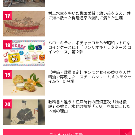
村上水軍を率いた戦国武将！幼い弟を支え、共
17
に海へ散った得居通幸の波乱に満ちた生涯
ハローキティ、ポチャッコたちが昭和レトロな
18
コインケースに！「サンリオキャラクターズ コ
インケース」第２弾
【季節・数量限定】キンモクセイの香りを天然
19
精油で再現した「スチームクリーム キンモクセ
イ&茶」新登場
教科書と違う！江戸時代の田沼意次「賄賂伝
20
説」の嘘と、水野忠邦が「大奥」を敵に回した
本当の理由
ランキングを表示