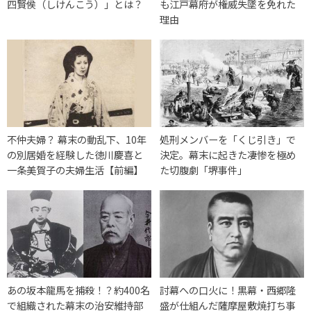
四賢侯（しけんこう）」とは？
も江戸幕府が権威失墜を免れた
理由
不仲夫婦？ 幕末の動乱下、10年
処刑メンバーを「くじ引き」で
の別居婚を経験した徳川慶喜と
決定。幕末に起きた凄惨を極め
一条美賀子の夫婦生活【前編】
た切腹劇「堺事件」
あの坂本龍馬を捕殺！？約400名
討幕への口火に！黒幕・西郷隆
で組織された幕末の治安維持部
盛が仕組んだ薩摩屋敷焼打ち事