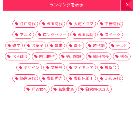
ランキングを表示
江戸時代
戦国時代
大河ドラマ
平安時代
アニメ
ロングセラー
戦国武将
スイーツ
雑学
お菓子
幕末
漫画
時代劇
テレビ
べらぼう
明治時代
徳川家康
織田信長
抹茶
デザイン
文房具
フィギュア
展覧会
鎌倉時代
豊臣秀吉
豊臣兄弟！
昭和時代
光る君へ
葛飾北斎
鎌倉殿の13人