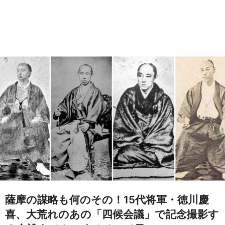
薩摩の謀略も何のその！15代将軍・徳川慶
喜、大荒れのあの「四候会議」で記念撮影す