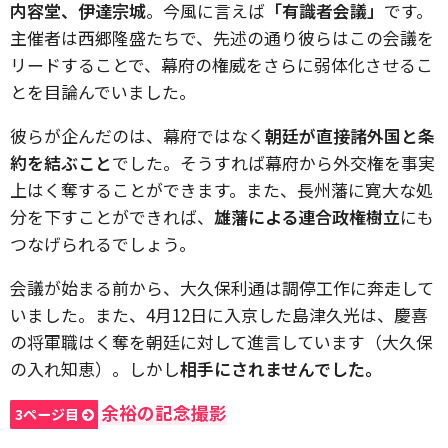
内容堂、伊達宗城
。今風に言えば
「有識者会議」
です。
主催者は西郷隆盛たちで、先述の通り彼らはこの会議を
リードすることで、幕府の権威をさらに弱体化させるこ
とを目論んでいました。
彼らが企んだのは、幕府ではなく
朝廷が直接諸外国と条
約を結ぶこと
でした。そうすれば幕府から外交権を事実
上はく奪することができます。また、長州藩に寛大な処
分を下すことができれば、
雄藩による連合政権樹立
にも
つなげられるでしょう。
会議が始まる前から、大久保利通は調停工作に奔走して
いました。また、4月12日に入京した島津久光は、慶喜
の将軍職はく奪を朝廷に対して進言しています（大久保
の入れ知恵）。しかし
相手にされませんでした。
余裕の記念撮影
3ページ目