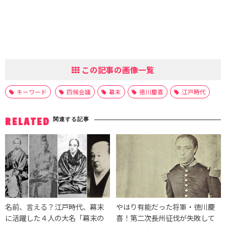
この記事の画像一覧
キーワード
四候会議
幕末
徳川慶喜
江戸時代
関連する記事
RELATED
名前、言える？江戸時代、幕末
やはり有能だった将軍・徳川慶
に活躍した４人の大名「幕末の
喜！第二次長州征伐が失敗して