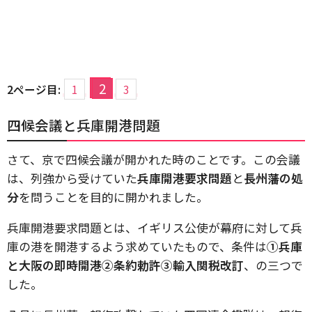
2
2ページ目:
1
3
四候会議と兵庫開港問題
さて、京で四候会議が開かれた時のことです。この会議
は、列強から受けていた
兵庫開港要求問題
と
長州藩の処
分
を問うことを目的に開かれました。
兵庫開港要求問題とは、イギリス公使が幕府に対して兵
庫の港を開港するよう求めていたもので、条件は
①兵庫
と大阪の即時開港②条約勅許③輸入関税改訂
、の三つで
した。