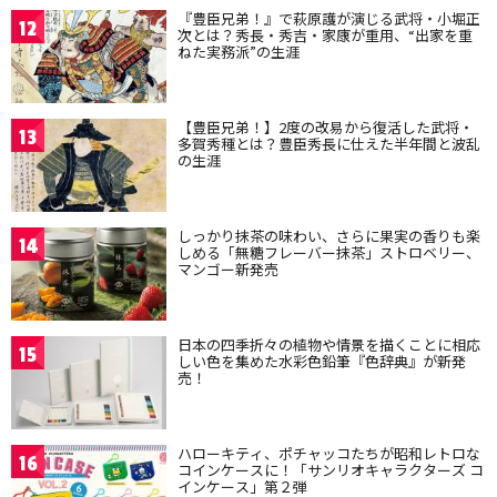
『豊臣兄弟！』で萩原護が演じる武将・小堀正
12
次とは？秀長・秀吉・家康が重用、“出家を重
ねた実務派”の生涯
【豊臣兄弟！】2度の改易から復活した武将・
13
多賀秀種とは？豊臣秀長に仕えた半年間と波乱
の生涯
しっかり抹茶の味わい、さらに果実の香りも楽
14
しめる「無糖フレーバー抹茶」ストロベリー、
マンゴー新発売
日本の四季折々の植物や情景を描くことに相応
15
しい色を集めた水彩色鉛筆『色辞典』が新発
売！
ハローキティ、ポチャッコたちが昭和レトロな
16
コインケースに！「サンリオキャラクターズ コ
インケース」第２弾