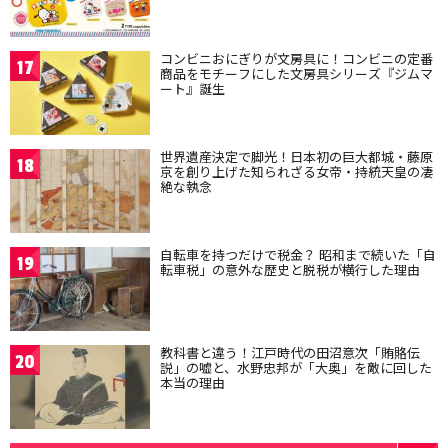
コンビニおにぎりが文房具に！コンビニの定番
17
商品をモチーフにした文房具シリーズ『ジムマ
ート』誕生
世界遺産決定で脚光！日本初の巨大都城・藤原
18
京を創り上げた知られざる女帝・持統天皇の凄
絶な執念
自転車を持つだけで税金？ 昭和まで続いた「自
19
転車税」の意外な歴史と脱税が横行した理由
教科書と違う！江戸時代の田沼意次「賄賂伝
20
説」の嘘と、水野忠邦が「大奥」を敵に回した
本当の理由