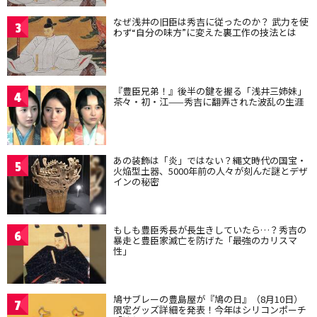
なぜ浅井の旧臣は秀吉に従ったのか？ 武力を使
3
わず“自分の味方”に変えた裏工作の技法とは
『豊臣兄弟！』後半の鍵を握る「浅井三姉妹」
4
茶々・初・江——秀吉に翻弄された波乱の生涯
あの装飾は「炎」ではない？縄文時代の国宝・
5
火焔型土器、5000年前の人々が刻んだ謎とデザ
インの秘密
もしも豊臣秀長が長生きしていたら…？秀吉の
6
暴走と豊臣家滅亡を防げた「最強のカリスマ
性」
鳩サブレーの豊島屋が『鳩の日』（8月10日）
7
限定グッズ詳細を発表！今年はシリコンポーチ