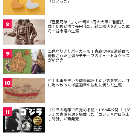
「はとっこ」
『豊臣兄弟！』小一郎の5万の大軍に徹底抗
8
戦！切腹覚悟で長宗我部元親に降伏を迫った武
将・谷忠澄の生涯
土偶なりきりパーカーも！青森の縄文遺跡群で
9
発掘された土偶がモチーフのキュートなグッズ
が新発売
村上水軍を率いた戦国武将！幼い弟を支え、共
10
に海へ散った得居通幸の波乱に満ちた生涯
ゴジラの咆哮で目覚める朝…1954年公開『ゴジ
11
ラ』の貴重音源を搭載した「ゴジラ音声目覚ま
し時計」が新発売