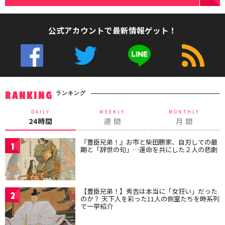
公式アカウントで最新情報ゲット！
ランキング
RANKING
DAILY
WEEKLY
MONTHLY
24時間
週 間
月 間
『豊臣兄弟！』お市と柴田勝家、自刃しての最
1
期と「辞世の句」…運命を共にした２人の悲劇
【豊臣兄弟！】秀吉は本当に「女狂い」だった
2
のか？ 天下人を彩った11人の側室たちを時系列
で一挙紹介