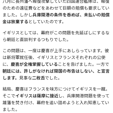
八月に長州藩へ報復攻撃していた四国連合艦隊は、報復
のための遠征費などをあわせて巨額の賠償も要求してい
ました。しかし
兵庫開港の条件を呑めば、未払いの賠償
金は放棄する
としていたのです。
イギリスとしては、幕府がこの問題を先延ばしにするな
ら朝廷と直談判するつもりでした。
この問題は、一度は慶喜が上手にあしらっています。彼
は新将軍就任後、イギリスとフランスそれぞれの公使
に、
慶喜が全権掌握している
ことを告げました。一方で
朝廷には、許しがなければ開国の布告はしない、と宣言
します。
見事な
二枚舌
でした。
結局、慶喜はフランスを味方につけてイギリスを一蹴。
そこで
イギリスは薩摩に接近
し、兵庫開港問題を使って
雄藩を焚き付け、幕府を追い詰めようと入れ知恵してい
ました。