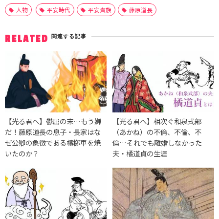
人物
平安時代
平安貴族
藤原道長
関連する記事
RELATED
【光る君へ】鬱屈の末…もう嫌
【光る君へ】相次ぐ和泉式部
だ！藤原道長の息子・長家はな
（あかね）の不倫、不倫、不
ぜ公卿の象徴である檳榔車を焼
倫…それでも離婚しなかった
いたのか？
夫・橘道貞の生涯