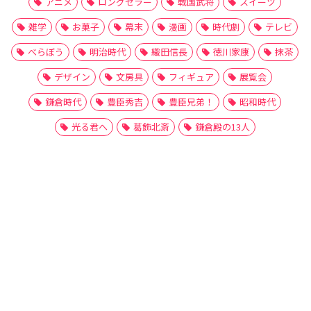
アニメ
ロングセラー
戦国武将
スイーツ
雑学
お菓子
幕末
漫画
時代劇
テレビ
べらぼう
明治時代
織田信長
徳川家康
抹茶
デザイン
文房具
フィギュア
展覧会
鎌倉時代
豊臣秀吉
豊臣兄弟！
昭和時代
光る君へ
葛飾北斎
鎌倉殿の13人