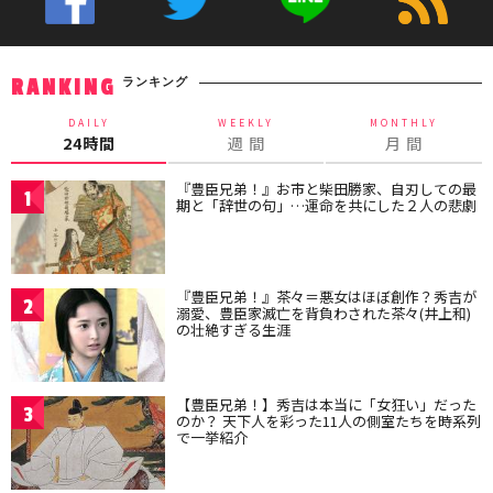
ランキング
RANKING
DAILY
WEEKLY
MONTHLY
24時間
週 間
月 間
『豊臣兄弟！』お市と柴田勝家、自刃しての最
1
期と「辞世の句」…運命を共にした２人の悲劇
『豊臣兄弟！』茶々＝悪女はほぼ創作？秀吉が
2
溺愛、豊臣家滅亡を背負わされた茶々(井上和)
の壮絶すぎる生涯
【豊臣兄弟！】秀吉は本当に「女狂い」だった
3
のか？ 天下人を彩った11人の側室たちを時系列
で一挙紹介