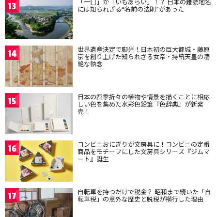
「一口」が「いもあらい」！？ 日本の難読地名
13
には知られざる“名前の法則”があった
世界遺産決定で脚光！日本初の巨大都城・藤原
14
京を創り上げた知られざる女帝・持統天皇の凄
絶な執念
日本の四季折々の植物や情景を描くことに相応
15
しい色を集めた水彩色鉛筆『色辞典』が新発
売！
コンビニおにぎりが文房具に！コンビニの定番
16
商品をモチーフにした文房具シリーズ『ジムマ
ート』誕生
自転車を持つだけで税金？ 昭和まで続いた「自
17
転車税」の意外な歴史と脱税が横行した理由