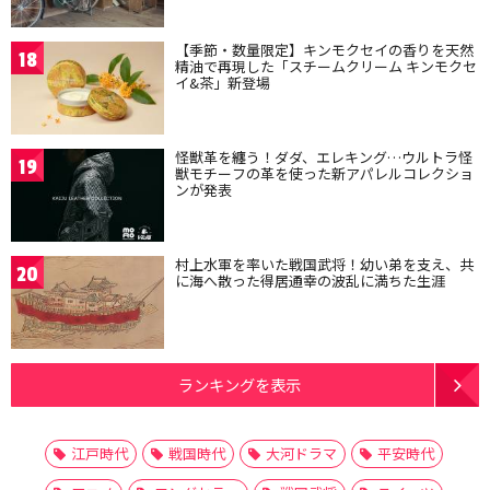
【季節・数量限定】キンモクセイの香りを天然
18
精油で再現した「スチームクリーム キンモクセ
イ&茶」新登場
怪獣革を纏う！ダダ、エレキング…ウルトラ怪
19
獣モチーフの革を使った新アパレルコレクショ
ンが発表
村上水軍を率いた戦国武将！幼い弟を支え、共
20
に海へ散った得居通幸の波乱に満ちた生涯
ランキングを表示
江戸時代
戦国時代
大河ドラマ
平安時代