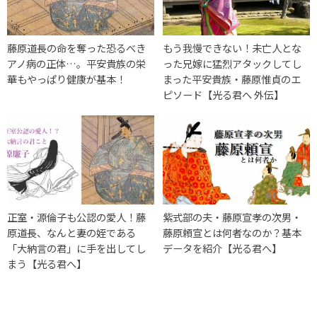
藤原道長の命を奪った恐るべき
もう我慢できない！未亡人とな
アノ病の正体…。平安貴族の栄
った兄嫁に猛烈アタックしてし
華もやっぱり健康が基本！
まった平安貴族・藤原惟貞のエ
ピソード【光る君へ 外伝】
正室・源倫子も公認の愛人！藤
紫式部の夫・藤原宣孝の次男・
原道長、なんと妻の姪である
藤原頼宣とは何者なのか？基本
「大納言の君」に手を出してし
データを紹介【光る君へ】
まう【光る君へ】