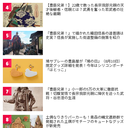
【豊臣兄弟！】22歳で散った長宗我部元親の天
4
才後継者・信親とは？武勇を奮った若武者の壮
絶な最期
『豊臣兄弟！』で描かれた織田信長の道普請は
5
史実？信長が実施した街道整備の施策を紹介
鳩サブレーの豊島屋が『鳩の日』（8月10日）
6
限定グッズ詳細を発表！今年はシリコンポーチ
「はとっこ」
『豊臣兄弟！』小一郎の5万の大軍に徹底抗
7
戦！切腹覚悟で長宗我部元親に降伏を迫った武
将・谷忠澄の生涯
土偶なりきりパーカーも！青森の縄文遺跡群で
8
発掘された土偶がモチーフのキュートなグッズ
が新発売