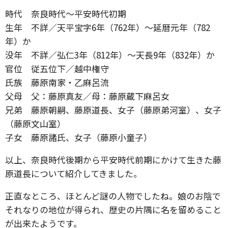
時代 奈良時代～平安時代初期
生年 不詳／天平宝字6年（762年）～延暦元年（782
年）か
没年 不詳／弘仁3年（812年）～天長9年（832年）か
官位 従五位下／越中権守
氏族 藤原南家・乙麻呂流
父母 父：藤原真友／母：藤原蔵下麻呂女
兄弟 藤原朝嗣、藤原道長、女子（藤原弟河室）、女子
（藤原文山室）
子女 藤原諸氏、女子（藤原小童子）
以上、奈良時代後期から平安時代前期にかけて生きた藤
原道長について紹介してきました。
正直なところ、ほとんど謎の人物でしたね。娘のお陰で
それなりの地位が得られ、歴史の片隅に名を留めること
が出来たようです。