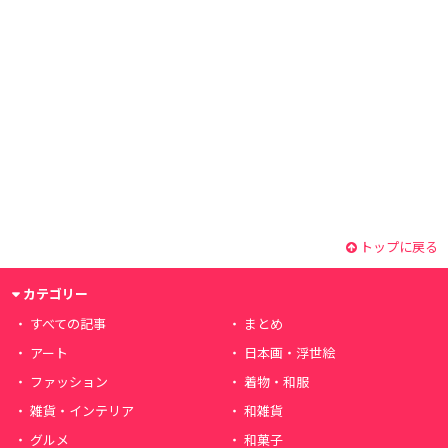
トップに戻る
カテゴリー
すべての記事
まとめ
アート
日本画・浮世絵
ファッション
着物・和服
雑貨・インテリア
和雑貨
グルメ
和菓子