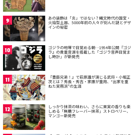
あの装飾は「炎」ではない？縄文時代の国宝・
9
火焔型土器、5000年前の人々が刻んだ謎とデザ
インの秘密
ゴジラの咆哮で目覚める朝…1954年公開『ゴジ
10
ラ』の貴重音源を搭載した「ゴジラ音声目覚ま
し時計」が新発売
『豊臣兄弟！』で萩原護が演じる武将・小堀正
11
次とは？秀長・秀吉・家康が重用、“出家を重
ねた実務派”の生涯
しっかり抹茶の味わい、さらに果実の香りも楽
12
しめる「無糖フレーバー抹茶」ストロベリー、
マンゴー新発売