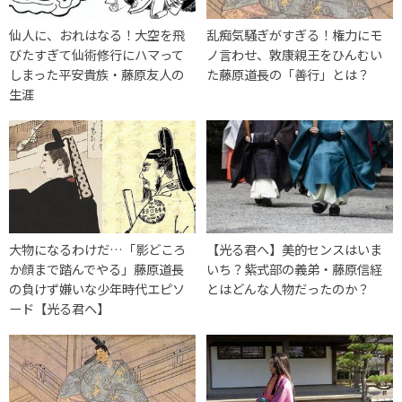
仙人に、おれはなる！大空を飛
乱痴気騒ぎがすぎる！権力にモ
びたすぎて仙術修行にハマって
ノ言わせ、敦康親王をひんむい
しまった平安貴族・藤原友人の
た藤原道長の「善行」とは？
生涯
大物になるわけだ…「影どころ
【光る君へ】美的センスはいま
か顔まで踏んでやる」藤原道長
いち？紫式部の義弟・藤原信経
の負けず嫌いな少年時代エピソ
とはどんな人物だったのか？
ード【光る君へ】