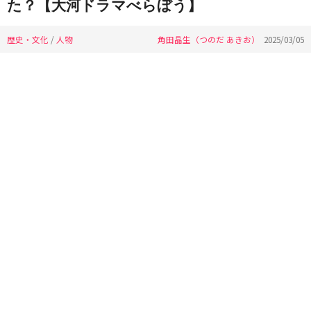
た？【大河ドラマべらぼう】
歴史・文化
/
人物
角田晶生（つのだ あきお）
2025/03/05