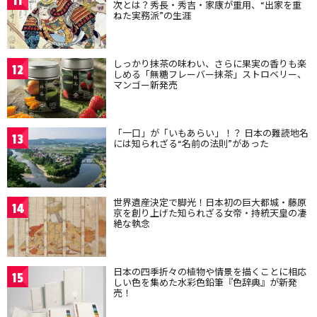
11
次とは？秀長・秀吉・家康が重用、“出家を重
ねた実務派”の生涯
しっかり抹茶の味わい、さらに果実の香りも楽
12
しめる「無糖フレーバー抹茶」ストロベリー、
マンゴー新発売
「一口」が「いもあらい」！？ 日本の難読地名
13
には知られざる“名前の法則”があった
世界遺産決定で脚光！日本初の巨大都城・藤原
14
京を創り上げた知られざる女帝・持統天皇の凄
絶な執念
日本の四季折々の植物や情景を描くことに相応
15
しい色を集めた水彩色鉛筆『色辞典』が新発
売！