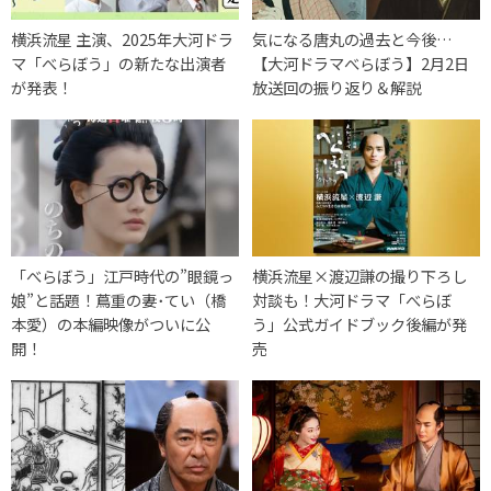
横浜流星 主演、2025年大河ドラ
気になる唐丸の過去と今後…
マ「べらぼう」の新たな出演者
【大河ドラマべらぼう】2月2日
が発表！
放送回の振り返り＆解説
「べらぼう」江戸時代の”眼鏡っ
横浜流星×渡辺謙の撮り下ろし
娘”と話題！蔦重の妻･てい（橋
対談も！大河ドラマ「べらぼ
本愛）の本編映像がついに公
う」公式ガイドブック後編が発
開！
売