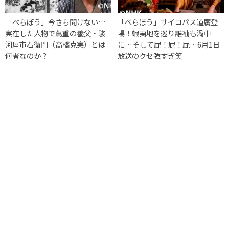
「べらぼう」今さら聞けない…
「べらぼう」サイコパス道廣登
実在した人物で蔦重の養父・駿
場！蝦夷地を巡り誰袖も渦中
河屋市右衛門（高橋克実）とは
に…そして屁！屁！屁…6月1日
何者なのか？
放送のクセ強すぎ笑