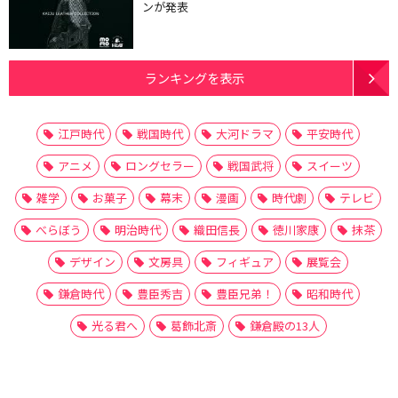
ンが発表
ランキングを表示
江戸時代
戦国時代
大河ドラマ
平安時代
アニメ
ロングセラー
戦国武将
スイーツ
雑学
お菓子
幕末
漫画
時代劇
テレビ
べらぼう
明治時代
織田信長
徳川家康
抹茶
デザイン
文房具
フィギュア
展覧会
鎌倉時代
豊臣秀吉
豊臣兄弟！
昭和時代
光る君へ
葛飾北斎
鎌倉殿の13人