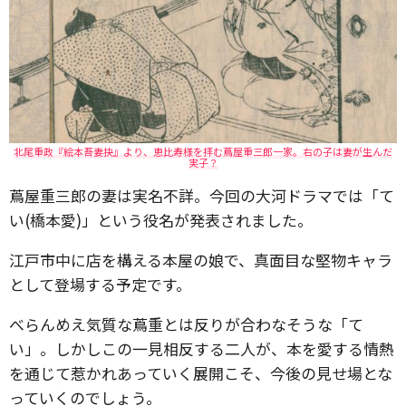
北尾重政『絵本吾妻抉』より、恵比寿様を拝む蔦屋重三郎一家。右の子は妻が生んだ
実子？
蔦屋重三郎の妻は実名不詳。今回の大河ドラマでは「て
い(橋本愛)」という役名が発表されました。
江戸市中に店を構える本屋の娘で、真面目な堅物キャラ
として登場する予定です。
べらんめえ気質な蔦重とは反りが合わなそうな「て
い」。しかしこの一見相反する二人が、本を愛する情熱
を通じて惹かれあっていく展開こそ、今後の見せ場とな
っていくのでしょう。