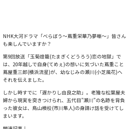
NHK大河ドラマ「べらぼう～蔦重栄華乃夢噺～」皆さん
も楽しんでいますか？
第9回放送「玉菊燈籠(たまぎくどうろう)恋の地獄」で
は、20年越しで自身(てめぇ)の想いに気づいた蔦重こと
蔦屋重三郎(横浜流星)が、幼なじみの瀬川(小芝風花)へ
それを伝えました。
しかし時すでに「遅かりし由良之助」。老獪な松葉屋夫
婦から現実を突きつけられ、五代目”瀬川”の名跡を背負
った彼女は、鳥山検校(市川隼人)の身請け話を受けてし
まいます。
関連記事↓