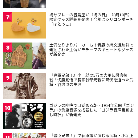
鳩サブレーの豊島屋が『鳩の日』（8月10日）
7
限定グッズ詳細を発表！今年はシリコンポーチ
「はとっこ」
土偶なりきりパーカーも！青森の縄文遺跡群で
8
発掘された土偶がモチーフのキュートなグッズ
が新発売
『豊臣兄弟！』小一郎の5万の大軍に徹底抗
9
戦！切腹覚悟で長宗我部元親に降伏を迫った武
将・谷忠澄の生涯
ゴジラの咆哮で目覚める朝…1954年公開『ゴジ
10
ラ』の貴重音源を搭載した「ゴジラ音声目覚ま
し時計」が新発売
『豊臣兄弟！』で萩原護が演じる武将・小堀正