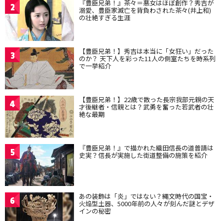
『豊臣兄弟！』茶々＝悪女はほぼ創作？秀吉が
2
溺愛、豊臣家滅亡を背負わされた茶々(井上和)
の壮絶すぎる生涯
【豊臣兄弟！】秀吉は本当に「女狂い」だった
3
のか？ 天下人を彩った11人の側室たちを時系列
で一挙紹介
【豊臣兄弟！】22歳で散った長宗我部元親の天
4
才後継者・信親とは？武勇を奮った若武者の壮
絶な最期
『豊臣兄弟！』で描かれた織田信長の道普請は
5
史実？信長が実施した街道整備の施策を紹介
あの装飾は「炎」ではない？縄文時代の国宝・
6
火焔型土器、5000年前の人々が刻んだ謎とデザ
インの秘密