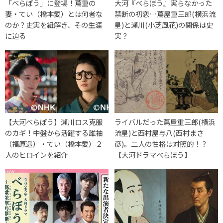
「べらぼう」に登場！蔦重の
大河『べらぼう』実らなかった
妻・てい（橋本愛）とは何者な
禁断の初恋…蔦屋重三郎(横浜流
のか？史実を紐解き、その生涯
星)と瀬川(小芝風花)の関係は史
に迫る
実？
【大河べらぼう】瀬川ロス克服
ライバルだった蔦屋重三郎(横浜
のカギ！中盤から活躍する誰袖
流星)と西村屋与八(西村まさ
（福原遥）・てい（橋本愛）２
彦)。二人の性格は対照的！？
人のヒロインを紹介
【大河ドラマべらぼう】