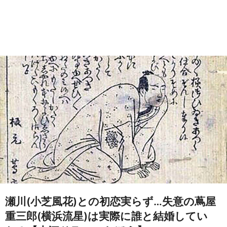
瀬川(小芝風花)との初恋実らず…失意の蔦屋
重三郎(横浜流星)は実際に誰と結婚してい