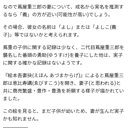
なので蔦屋重三郎の妻について、戒名から実名を推測す
るなら「義」の方が近い(可能性が高い)でしょう。
その場合、彼女の名前は「よし」または「よしこ(義
子)」等ではないかと考えられます。
蔦重の子供に関する記録は少なく、二代目蔦屋重三郎を
襲名した番頭の勇助(ゆうすけ)を養子にした他は、実子
に関する確かな記録はないようです。
『絵本吾妻抉(えほん あづまからげ)』によると蔦屋重三
郎は恵比寿講(ゑびすこう)を開き、妻子(と思われる)と
共に商売繁盛・豊作・豊漁を祈願する様子が描かれてい
ました。
この絵を見ると、まだ子供が幼いため、妻が生んだ実子
かも知れません。