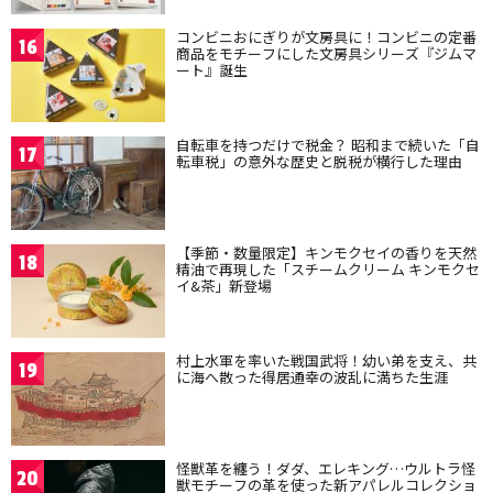
コンビニおにぎりが文房具に！コンビニの定番
16
商品をモチーフにした文房具シリーズ『ジムマ
ート』誕生
自転車を持つだけで税金？ 昭和まで続いた「自
17
転車税」の意外な歴史と脱税が横行した理由
【季節・数量限定】キンモクセイの香りを天然
18
精油で再現した「スチームクリーム キンモクセ
イ&茶」新登場
村上水軍を率いた戦国武将！幼い弟を支え、共
19
に海へ散った得居通幸の波乱に満ちた生涯
怪獣革を纏う！ダダ、エレキング…ウルトラ怪
20
獣モチーフの革を使った新アパレルコレクショ