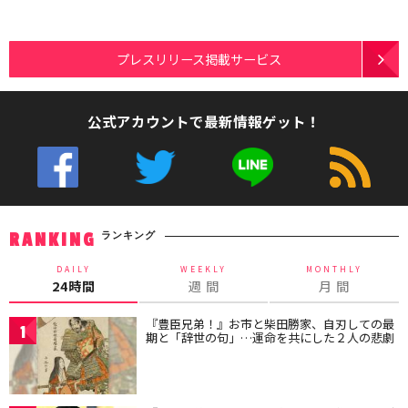
プレスリリース掲載サービス
公式アカウントで最新情報ゲット！
ランキング
RANKING
DAILY
WEEKLY
MONTHLY
24時間
週 間
月 間
『豊臣兄弟！』お市と柴田勝家、自刃しての最
1
期と「辞世の句」…運命を共にした２人の悲劇