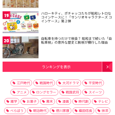
ハローキティ、ポチャッコたちが昭和レトロな
19
コインケースに！「サンリオキャラクターズ コ
インケース」第２弾
自転車を持つだけで税金？ 昭和まで続いた「自
20
転車税」の意外な歴史と脱税が横行した理由
ランキングを表示
江戸時代
戦国時代
大河ドラマ
平安時代
アニメ
ロングセラー
戦国武将
スイーツ
雑学
お菓子
幕末
漫画
時代劇
テレビ
べらぼう
明治時代
徳川家康
織田信長
抹茶