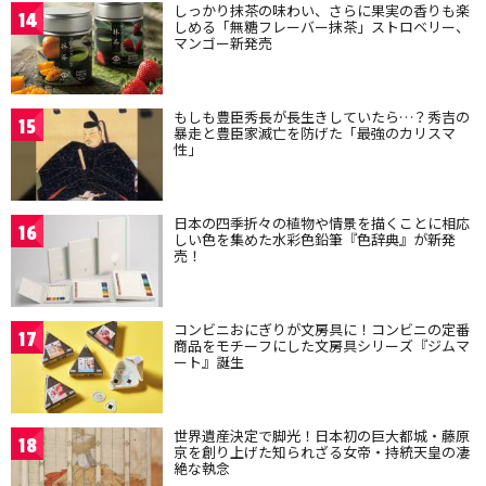
しっかり抹茶の味わい、さらに果実の香りも楽
14
しめる「無糖フレーバー抹茶」ストロベリー、
マンゴー新発売
もしも豊臣秀長が長生きしていたら…？秀吉の
15
暴走と豊臣家滅亡を防げた「最強のカリスマ
性」
日本の四季折々の植物や情景を描くことに相応
16
しい色を集めた水彩色鉛筆『色辞典』が新発
売！
コンビニおにぎりが文房具に！コンビニの定番
17
商品をモチーフにした文房具シリーズ『ジムマ
ート』誕生
世界遺産決定で脚光！日本初の巨大都城・藤原
18
京を創り上げた知られざる女帝・持統天皇の凄
絶な執念