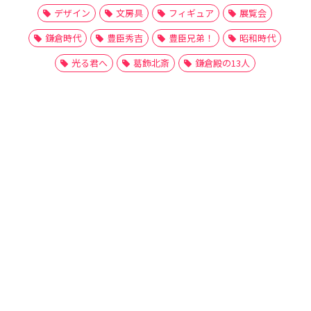
デザイン
文房具
フィギュア
展覧会
鎌倉時代
豊臣秀吉
豊臣兄弟！
昭和時代
光る君へ
葛飾北斎
鎌倉殿の13人