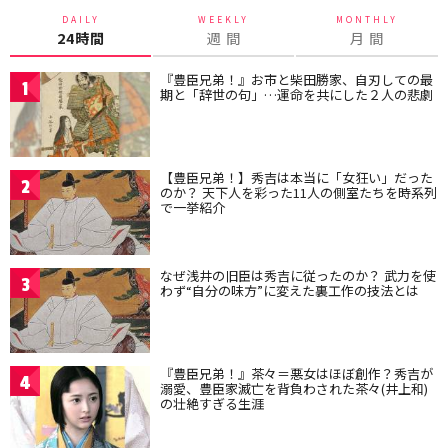
DAILY
WEEKLY
MONTHLY
24時間
週 間
月 間
『豊臣兄弟！』お市と柴田勝家、自刃しての最
1
期と「辞世の句」…運命を共にした２人の悲劇
【豊臣兄弟！】秀吉は本当に「女狂い」だった
2
のか？ 天下人を彩った11人の側室たちを時系列
で一挙紹介
なぜ浅井の旧臣は秀吉に従ったのか？ 武力を使
3
わず“自分の味方”に変えた裏工作の技法とは
『豊臣兄弟！』茶々＝悪女はほぼ創作？秀吉が
4
溺愛、豊臣家滅亡を背負わされた茶々(井上和)
の壮絶すぎる生涯