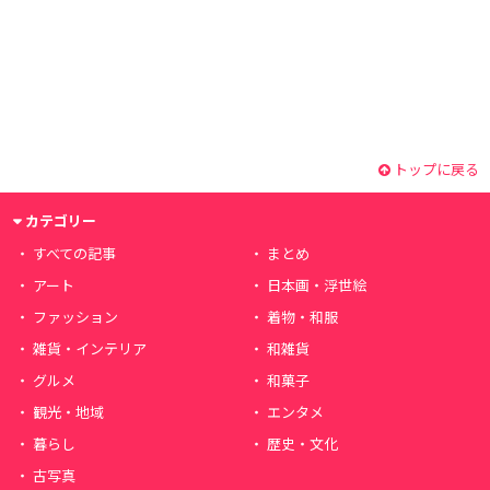
トップに戻る
カテゴリー
すべての記事
まとめ
アート
日本画・浮世絵
ファッション
着物・和服
雑貨・インテリア
和雑貨
グルメ
和菓子
観光・地域
エンタメ
暮らし
歴史・文化
古写真