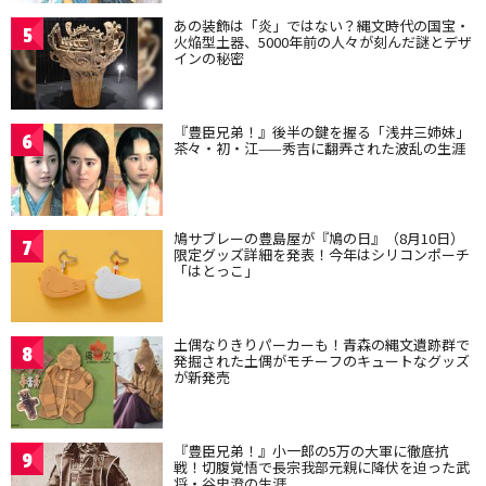
あの装飾は「炎」ではない？縄文時代の国宝・
5
火焔型土器、5000年前の人々が刻んだ謎とデザ
インの秘密
『豊臣兄弟！』後半の鍵を握る「浅井三姉妹」
6
茶々・初・江——秀吉に翻弄された波乱の生涯
鳩サブレーの豊島屋が『鳩の日』（8月10日）
7
限定グッズ詳細を発表！今年はシリコンポーチ
「はとっこ」
土偶なりきりパーカーも！青森の縄文遺跡群で
8
発掘された土偶がモチーフのキュートなグッズ
が新発売
『豊臣兄弟！』小一郎の5万の大軍に徹底抗
9
戦！切腹覚悟で長宗我部元親に降伏を迫った武
将・谷忠澄の生涯