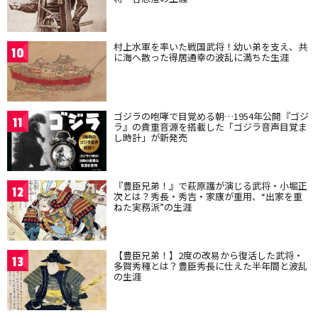
村上水軍を率いた戦国武将！幼い弟を支え、共
10
に海へ散った得居通幸の波乱に満ちた生涯
ゴジラの咆哮で目覚める朝…1954年公開『ゴジ
11
ラ』の貴重音源を搭載した「ゴジラ音声目覚ま
し時計」が新発売
『豊臣兄弟！』で萩原護が演じる武将・小堀正
12
次とは？秀長・秀吉・家康が重用、“出家を重
ねた実務派”の生涯
【豊臣兄弟！】2度の改易から復活した武将・
13
多賀秀種とは？豊臣秀長に仕えた半年間と波乱
の生涯