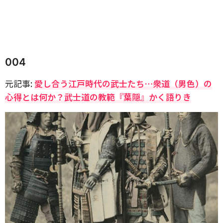
004
元記事:
愛し合う江戸時代の武士たち…衆道（男色）の
心得とは何か？武士道の教範『葉隠』かく語りき