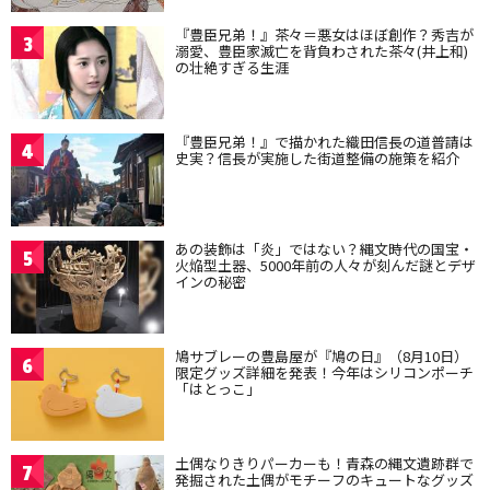
『豊臣兄弟！』茶々＝悪女はほぼ創作？秀吉が
3
溺愛、豊臣家滅亡を背負わされた茶々(井上和)
の壮絶すぎる生涯
『豊臣兄弟！』で描かれた織田信長の道普請は
4
史実？信長が実施した街道整備の施策を紹介
あの装飾は「炎」ではない？縄文時代の国宝・
5
火焔型土器、5000年前の人々が刻んだ謎とデザ
インの秘密
鳩サブレーの豊島屋が『鳩の日』（8月10日）
6
限定グッズ詳細を発表！今年はシリコンポーチ
「はとっこ」
土偶なりきりパーカーも！青森の縄文遺跡群で
7
発掘された土偶がモチーフのキュートなグッズ