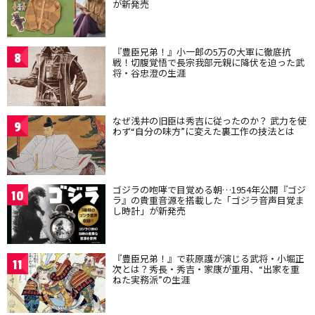
が新発売
『豊臣兄弟！』小一郎の5万の大軍に徹底抗
8
戦！切腹覚悟で長宗我部元親に降伏を迫った武
将・谷忠澄の生涯
なぜ浅井の旧臣は秀吉に従ったのか？ 武力を使
9
わず“自分の味方”に変えた裏工作の技法とは
ゴジラの咆哮で目覚める朝…1954年公開『ゴジ
10
ラ』の貴重音源を搭載した「ゴジラ音声目覚ま
し時計」が新発売
『豊臣兄弟！』で萩原護が演じる武将・小堀正
11
次とは？秀長・秀吉・家康が重用、“出家を重
ねた実務派”の生涯