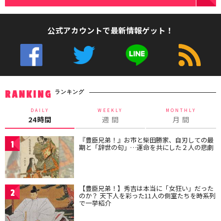
公式アカウントで最新情報ゲット！
ランキング
RANKING
DAILY
WEEKLY
MONTHLY
24時間
週 間
月 間
『豊臣兄弟！』お市と柴田勝家、自刃しての最
1
期と「辞世の句」…運命を共にした２人の悲劇
【豊臣兄弟！】秀吉は本当に「女狂い」だった
2
のか？ 天下人を彩った11人の側室たちを時系列
で一挙紹介