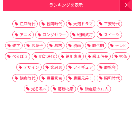
ランキングを表示
江戸時代
戦国時代
大河ドラマ
平安時代
アニメ
ロングセラー
戦国武将
スイーツ
雑学
お菓子
幕末
漫画
時代劇
テレビ
べらぼう
明治時代
徳川家康
織田信長
抹茶
デザイン
文房具
フィギュア
展覧会
鎌倉時代
豊臣秀吉
豊臣兄弟！
昭和時代
光る君へ
葛飾北斎
鎌倉殿の13人