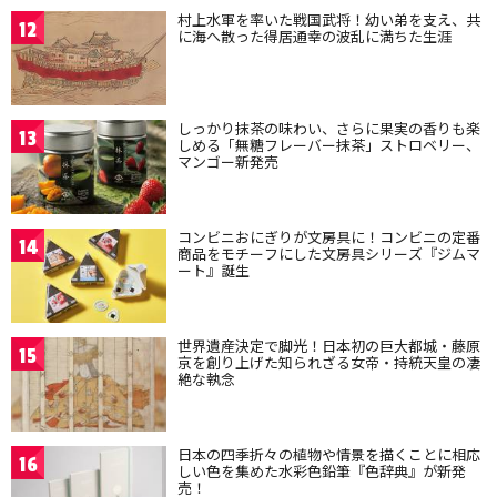
村上水軍を率いた戦国武将！幼い弟を支え、共
12
に海へ散った得居通幸の波乱に満ちた生涯
しっかり抹茶の味わい、さらに果実の香りも楽
13
しめる「無糖フレーバー抹茶」ストロベリー、
マンゴー新発売
コンビニおにぎりが文房具に！コンビニの定番
14
商品をモチーフにした文房具シリーズ『ジムマ
ート』誕生
世界遺産決定で脚光！日本初の巨大都城・藤原
15
京を創り上げた知られざる女帝・持統天皇の凄
絶な執念
日本の四季折々の植物や情景を描くことに相応
16
しい色を集めた水彩色鉛筆『色辞典』が新発
売！