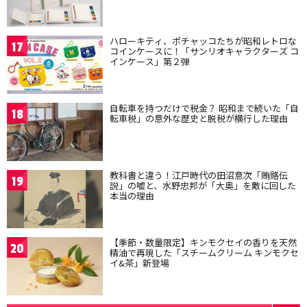
ハローキティ、ポチャッコたちが昭和レトロな
17
コインケースに！「サンリオキャラクターズ コ
インケース」第２弾
自転車を持つだけで税金？ 昭和まで続いた「自
18
転車税」の意外な歴史と脱税が横行した理由
教科書と違う！江戸時代の田沼意次「賄賂伝
19
説」の嘘と、水野忠邦が「大奥」を敵に回した
本当の理由
【季節・数量限定】キンモクセイの香りを天然
20
精油で再現した「スチームクリーム キンモクセ
イ&茶」新登場