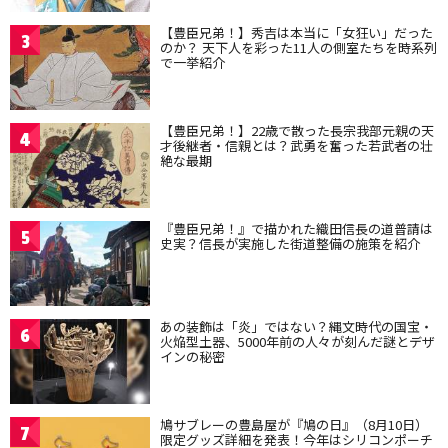
【豊臣兄弟！】秀吉は本当に「女狂い」だった
3
のか？ 天下人を彩った11人の側室たちを時系列
で一挙紹介
【豊臣兄弟！】22歳で散った長宗我部元親の天
4
才後継者・信親とは？武勇を奮った若武者の壮
絶な最期
『豊臣兄弟！』で描かれた織田信長の道普請は
5
史実？信長が実施した街道整備の施策を紹介
あの装飾は「炎」ではない？縄文時代の国宝・
6
火焔型土器、5000年前の人々が刻んだ謎とデザ
インの秘密
鳩サブレーの豊島屋が『鳩の日』（8月10日）
7
限定グッズ詳細を発表！今年はシリコンポーチ