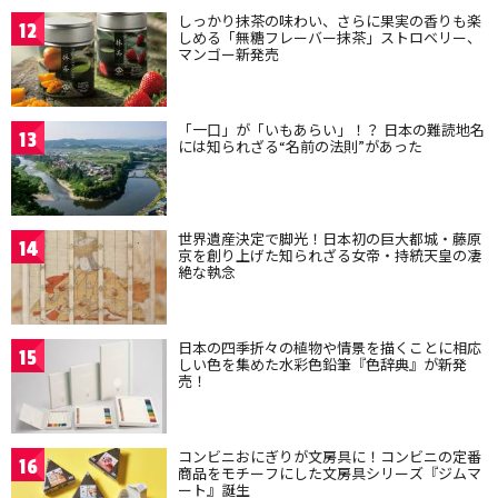
しっかり抹茶の味わい、さらに果実の香りも楽
12
しめる「無糖フレーバー抹茶」ストロベリー、
マンゴー新発売
「一口」が「いもあらい」！？ 日本の難読地名
13
には知られざる“名前の法則”があった
世界遺産決定で脚光！日本初の巨大都城・藤原
14
京を創り上げた知られざる女帝・持統天皇の凄
絶な執念
日本の四季折々の植物や情景を描くことに相応
15
しい色を集めた水彩色鉛筆『色辞典』が新発
売！
コンビニおにぎりが文房具に！コンビニの定番
16
商品をモチーフにした文房具シリーズ『ジムマ
ート』誕生