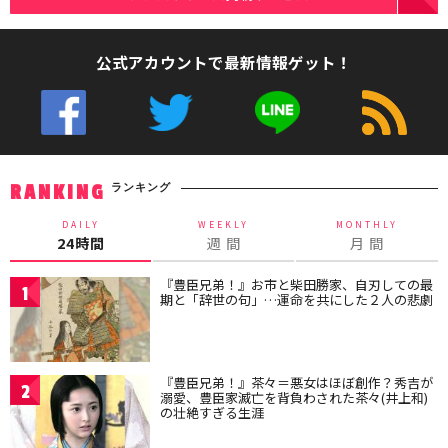
公式アカウントで最新情報ゲット！
ランキング
RANKING
DAILY
WEEKLY
MONTHLY
24時間
週 間
月 間
『豊臣兄弟！』お市と柴田勝家、自刃しての最
1
期と「辞世の句」…運命を共にした２人の悲劇
『豊臣兄弟！』茶々＝悪女はほぼ創作？秀吉が
2
溺愛、豊臣家滅亡を背負わされた茶々(井上和)
の壮絶すぎる生涯