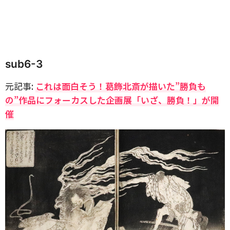
sub6-3
元記事:
これは面白そう！葛飾北斎が描いた”勝負も
の”作品にフォーカスした企画展「いざ、勝負！」が開
催