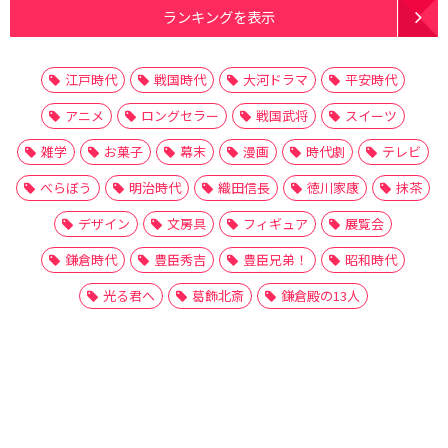
ランキングを表示
江戸時代
戦国時代
大河ドラマ
平安時代
アニメ
ロングセラー
戦国武将
スイーツ
雑学
お菓子
幕末
漫画
時代劇
テレビ
べらぼう
明治時代
織田信長
徳川家康
抹茶
デザイン
文房具
フィギュア
展覧会
鎌倉時代
豊臣秀吉
豊臣兄弟！
昭和時代
光る君へ
葛飾北斎
鎌倉殿の13人