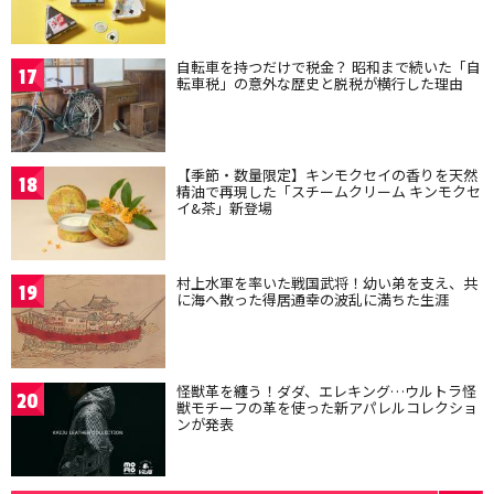
自転車を持つだけで税金？ 昭和まで続いた「自
17
転車税」の意外な歴史と脱税が横行した理由
【季節・数量限定】キンモクセイの香りを天然
18
精油で再現した「スチームクリーム キンモクセ
イ&茶」新登場
村上水軍を率いた戦国武将！幼い弟を支え、共
19
に海へ散った得居通幸の波乱に満ちた生涯
怪獣革を纏う！ダダ、エレキング…ウルトラ怪
20
獣モチーフの革を使った新アパレルコレクショ
ンが発表