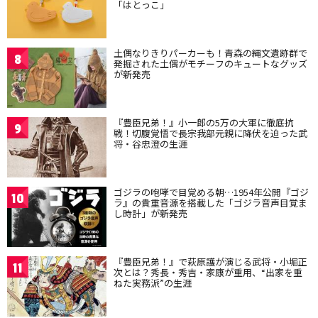
「はとっこ」
土偶なりきりパーカーも！青森の縄文遺跡群で
8
発掘された土偶がモチーフのキュートなグッズ
が新発売
『豊臣兄弟！』小一郎の5万の大軍に徹底抗
9
戦！切腹覚悟で長宗我部元親に降伏を迫った武
将・谷忠澄の生涯
ゴジラの咆哮で目覚める朝…1954年公開『ゴジ
10
ラ』の貴重音源を搭載した「ゴジラ音声目覚ま
し時計」が新発売
『豊臣兄弟！』で萩原護が演じる武将・小堀正
11
次とは？秀長・秀吉・家康が重用、“出家を重
ねた実務派”の生涯