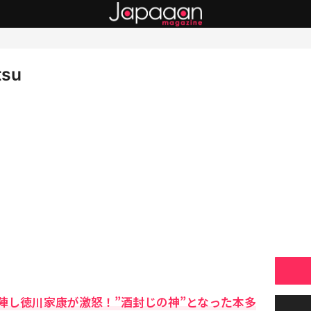
tsu
陣し徳川家康が激怒！”酒封じの神”となった本多