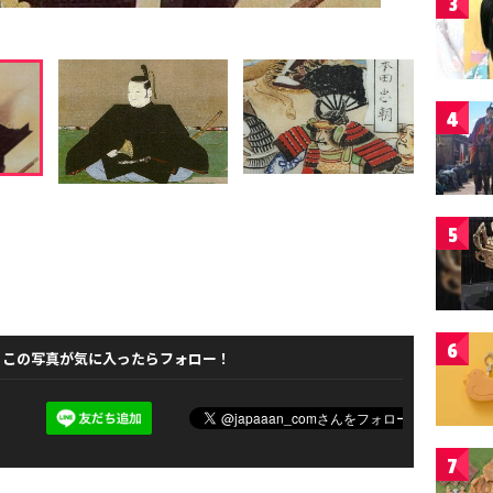
3
4
5
6
この写真が気に入ったらフォロー！
7