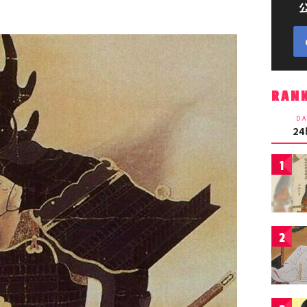
RAN
DA
2
1
2