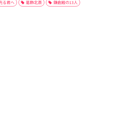
光る君へ
葛飾北斎
鎌倉殿の13人