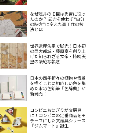
なぜ浅井の旧臣は秀吉に従っ
たのか？ 武力を使わず“自分
の味方”に変えた裏工作の技
法とは
世界遺産決定で脚光！日本初
の巨大都城・藤原京を創り上
げた知られざる女帝・持統天
皇の凄絶な執念
日本の四季折々の植物や情景
を描くことに相応しい色を集
めた水彩色鉛筆『色辞典』が
新発売！
コンビニおにぎりが文房具
に！コンビニの定番商品をモ
チーフにした文房具シリーズ
『ジムマート』誕生