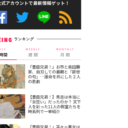
公式アカウントで最新情報ゲット！
ランキング
KING
ILY
WEEKLY
MONTHLY
4時間
週 間
月 間
『豊臣兄弟！』お市と柴田勝
家、自刃しての最期と「辞世
の句」…運命を共にした２人
の悲劇
【豊臣兄弟！】秀吉は本当に
「女狂い」だったのか？ 天下
人を彩った11人の側室たちを
時系列で一挙紹介
『豊臣兄弟！』茶々＝悪女は