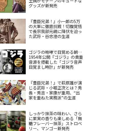
土偶がモチーフのキュートな
グッズが新発売
『豊臣兄弟！』小一郎の5万
の大軍に徹底抗戦！切腹覚悟
で長宗我部元親に降伏を迫っ
た武将・谷忠澄の生涯
ゴジラの咆哮で目覚める朝…
1954年公開『ゴジラ』の貴重
音源を搭載した「ゴジラ音声
目覚まし時計」が新発売
『豊臣兄弟！』で萩原護が演
じる武将・小堀正次とは？秀
長・秀吉・家康が重用、“出
家を重ねた実務派”の生涯
しっかり抹茶の味わい、さら
に果実の香りも楽しめる「無
糖フレーバー抹茶」ストロベ
リー、マンゴー新発売