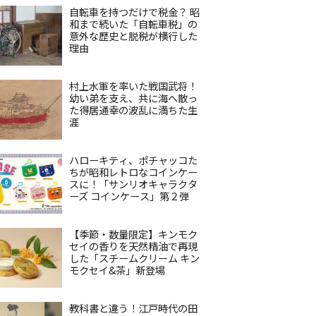
自転車を持つだけで税金？ 昭
和まで続いた「自転車税」の
意外な歴史と脱税が横行した
理由
村上水軍を率いた戦国武将！
幼い弟を支え、共に海へ散っ
た得居通幸の波乱に満ちた生
涯
ハローキティ、ポチャッコた
ちが昭和レトロなコインケー
スに！「サンリオキャラクタ
ーズ コインケース」第２弾
【季節・数量限定】キンモク
セイの香りを天然精油で再現
した「スチームクリーム キン
モクセイ&茶」新登場
教科書と違う！江戸時代の田