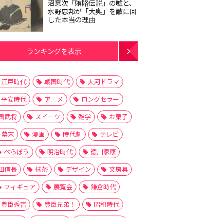
沼意次「賄賂伝説」の嘘と、
水野忠邦が「大奥」を敵に回
した本当の理由
ランキングを表示
江戸時代
戦国時代
大河ドラマ
平安時代
アニメ
ロングセラー
国武将
スイーツ
雑学
お菓子
幕末
漫画
時代劇
テレビ
べらぼう
明治時代
徳川家康
田信長
抹茶
デザイン
文房具
フィギュア
展覧会
鎌倉時代
豊臣秀吉
豊臣兄弟！
昭和時代