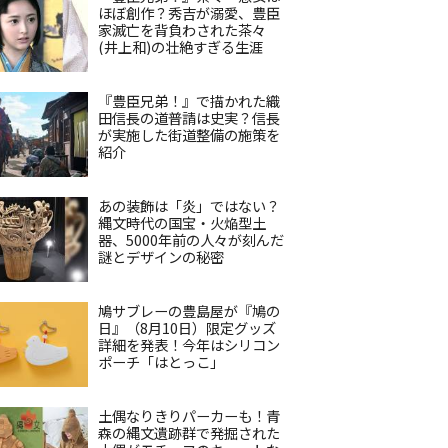
ほぼ創作？秀吉が溺愛、豊臣
家滅亡を背負わされた茶々
(井上和)の壮絶すぎる生涯
『豊臣兄弟！』で描かれた織
田信長の道普請は史実？信長
が実施した街道整備の施策を
紹介
あの装飾は「炎」ではない？
縄文時代の国宝・火焔型土
器、5000年前の人々が刻んだ
謎とデザインの秘密
鳩サブレーの豊島屋が『鳩の
日』（8月10日）限定グッズ
詳細を発表！今年はシリコン
ポーチ「はとっこ」
土偶なりきりパーカーも！青
森の縄文遺跡群で発掘された