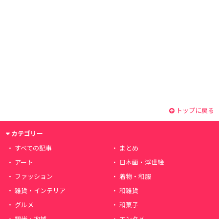
トップに戻る
カテゴリー
すべての記事
まとめ
アート
日本画・浮世絵
ファッション
着物・和服
雑貨・インテリア
和雑貨
グルメ
和菓子
観光・地域
エンタメ