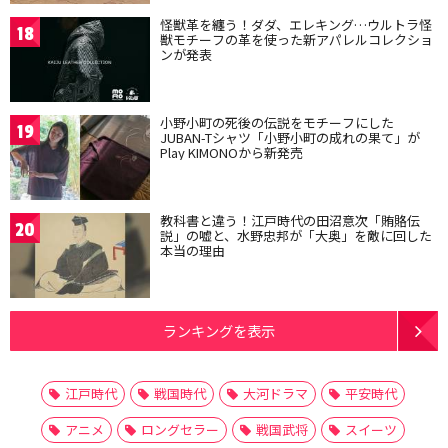
怪獣革を纏う！ダダ、エレキング…ウルトラ怪
18
獣モチーフの革を使った新アパレルコレクショ
ンが発表
小野小町の死後の伝説をモチーフにした
19
JUBAN-Tシャツ「小野小町の成れの果て」が
Play KIMONOから新発売
教科書と違う！江戸時代の田沼意次「賄賂伝
20
説」の嘘と、水野忠邦が「大奥」を敵に回した
本当の理由
ランキングを表示
江戸時代
戦国時代
大河ドラマ
平安時代
アニメ
ロングセラー
戦国武将
スイーツ