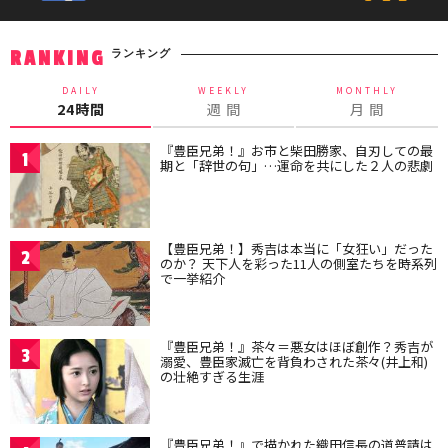
ランキング
RANKING
DAILY
WEEKLY
MONTHLY
24時間
週 間
月 間
『豊臣兄弟！』お市と柴田勝家、自刃しての最
1
期と「辞世の句」…運命を共にした２人の悲劇
【豊臣兄弟！】秀吉は本当に「女狂い」だった
2
のか？ 天下人を彩った11人の側室たちを時系列
で一挙紹介
『豊臣兄弟！』茶々＝悪女はほぼ創作？秀吉が
3
溺愛、豊臣家滅亡を背負わされた茶々(井上和)
の壮絶すぎる生涯
『豊臣兄弟！』で描かれた織田信長の道普請は