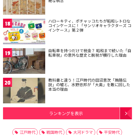
絶な執念
ハローキティ、ポチャッコたちが昭和レトロな
18
コインケースに！「サンリオキャラクターズ コ
インケース」第２弾
自転車を持つだけで税金？ 昭和まで続いた「自
19
転車税」の意外な歴史と脱税が横行した理由
教科書と違う！江戸時代の田沼意次「賄賂伝
20
説」の嘘と、水野忠邦が「大奥」を敵に回した
本当の理由
ランキングを表示
江戸時代
戦国時代
大河ドラマ
平安時代