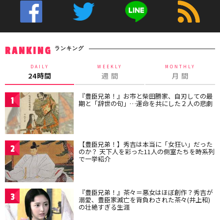
ランキング
RANKING
DAILY
WEEKLY
MONTHLY
24時間
週 間
月 間
『豊臣兄弟！』お市と柴田勝家、自刃しての最
1
期と「辞世の句」…運命を共にした２人の悲劇
【豊臣兄弟！】秀吉は本当に「女狂い」だった
2
のか？ 天下人を彩った11人の側室たちを時系列
で一挙紹介
『豊臣兄弟！』茶々＝悪女はほぼ創作？秀吉が
3
溺愛、豊臣家滅亡を背負わされた茶々(井上和)
の壮絶すぎる生涯