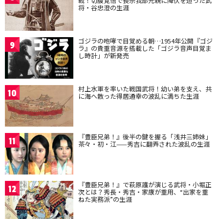
戦！切腹覚悟で長宗我部元親に降伏を迫った武
将・谷忠澄の生涯
ゴジラの咆哮で目覚める朝…1954年公開『ゴジ
9
ラ』の貴重音源を搭載した「ゴジラ音声目覚ま
し時計」が新発売
村上水軍を率いた戦国武将！幼い弟を支え、共
10
に海へ散った得居通幸の波乱に満ちた生涯
『豊臣兄弟！』後半の鍵を握る「浅井三姉妹」
11
茶々・初・江——秀吉に翻弄された波乱の生涯
『豊臣兄弟！』で萩原護が演じる武将・小堀正
12
次とは？秀長・秀吉・家康が重用、“出家を重
ねた実務派”の生涯