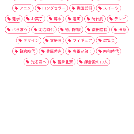
アニメ
ロングセラー
戦国武将
スイーツ
雑学
お菓子
幕末
漫画
時代劇
テレビ
べらぼう
明治時代
徳川家康
織田信長
抹茶
デザイン
文房具
フィギュア
展覧会
鎌倉時代
豊臣秀吉
豊臣兄弟！
昭和時代
光る君へ
葛飾北斎
鎌倉殿の13人