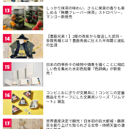
しっかり抹茶の味わい、さらに果実の香りも楽
13
しめる「無糖フレーバー抹茶」ストロベリー、
マンゴー新発売
【豊臣兄弟！】2度の改易から復活した武将・
14
多賀秀種とは？豊臣秀長に仕えた半年間と波乱
の生涯
日本の四季折々の植物や情景を描くことに相応
15
しい色を集めた水彩色鉛筆『色辞典』が新発
売！
コンビニおにぎりが文房具に！コンビニの定番
16
商品をモチーフにした文房具シリーズ『ジムマ
ート』誕生
世界遺産決定で脚光！日本初の巨大都城・藤原
17
京を創り上げた知られざる女帝・持統天皇の凄