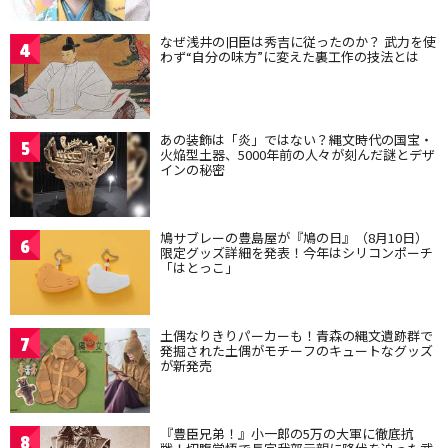
なぜ浅井の旧臣は秀吉に従ったのか？ 武力を使
4
わず“自分の味方”に変えた裏工作の技法とは
あの装飾は「炎」ではない？縄文時代の国宝・
5
火焔型土器、5000年前の人々が刻んだ謎とデザ
インの秘密
鳩サブレーの豊島屋が『鳩の日』（8月10日）
6
限定グッズ詳細を発表！今年はシリコンポーチ
「はとっこ」
土偶なりきりパーカーも！青森の縄文遺跡群で
7
発掘された土偶がモチーフのキュートなグッズ
が新発売
『豊臣兄弟！』小一郎の5万の大軍に徹底抗
8