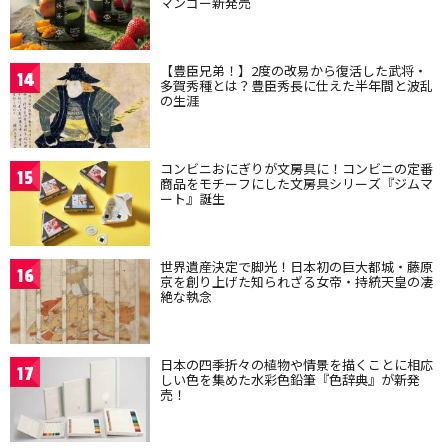
マンゴー新発売
【豊臣兄弟！】2度の改易から復活した武将・
14
多賀秀種とは？豊臣秀長に仕えた半年間と波乱
の生涯
コンビニおにぎりが文房具に！コンビニの定番
15
商品をモチーフにした文房具シリーズ『ジムマ
ート』誕生
世界遺産決定で脚光！日本初の巨大都城・藤原
16
京を創り上げた知られざる女帝・持統天皇の凄
絶な執念
日本の四季折々の植物や情景を描くことに相応
17
しい色を集めた水彩色鉛筆『色辞典』が新発
売！