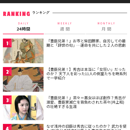
ランキング
RANKING
DAILY
WEEKLY
MONTHLY
24時間
週 間
月 間
『豊臣兄弟！』お市と柴田勝家、自刃しての最
1
期と「辞世の句」…運命を共にした２人の悲劇
【豊臣兄弟！】秀吉は本当に「女狂い」だった
2
のか？ 天下人を彩った11人の側室たちを時系列
で一挙紹介
『豊臣兄弟！』茶々＝悪女はほぼ創作？秀吉が
3
溺愛、豊臣家滅亡を背負わされた茶々(井上和)
の壮絶すぎる生涯
なぜ浅井の旧臣は秀吉に従ったのか？ 武力を使
4