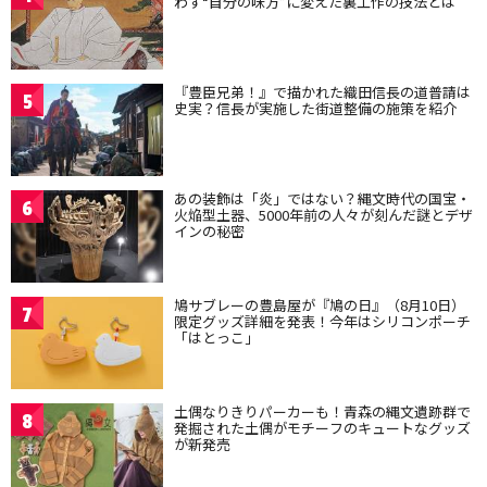
わず“自分の味方”に変えた裏工作の技法とは
『豊臣兄弟！』で描かれた織田信長の道普請は
5
史実？信長が実施した街道整備の施策を紹介
あの装飾は「炎」ではない？縄文時代の国宝・
6
火焔型土器、5000年前の人々が刻んだ謎とデザ
インの秘密
鳩サブレーの豊島屋が『鳩の日』（8月10日）
7
限定グッズ詳細を発表！今年はシリコンポーチ
「はとっこ」
土偶なりきりパーカーも！青森の縄文遺跡群で
8
発掘された土偶がモチーフのキュートなグッズ
が新発売