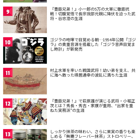
『豊臣兄弟！』小一郎の5万の大軍に徹底抗
9
戦！切腹覚悟で長宗我部元親に降伏を迫った武
将・谷忠澄の生涯
ゴジラの咆哮で目覚める朝…1954年公開『ゴジ
10
ラ』の貴重音源を搭載した「ゴジラ音声目覚ま
し時計」が新発売
村上水軍を率いた戦国武将！幼い弟を支え、共
11
に海へ散った得居通幸の波乱に満ちた生涯
『豊臣兄弟！』で萩原護が演じる武将・小堀正
12
次とは？秀長・秀吉・家康が重用、“出家を重
ねた実務派”の生涯
しっかり抹茶の味わい、さらに果実の香りも楽
13
しめる「無糖フレーバー抹茶」ストロベリー、