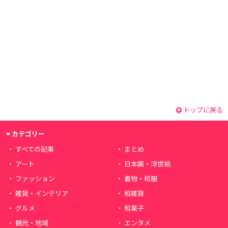
トップに戻る
カテゴリー
すべての記事
まとめ
アート
日本画・浮世絵
ファッション
着物・和服
雑貨・インテリア
和雑貨
グルメ
和菓子
観光・地域
エンタメ