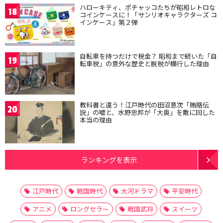
ハローキティ、ポチャッコたちが昭和レトロな
18
コインケースに！「サンリオキャラクターズ コ
インケース」第２弾
自転車を持つだけで税金？ 昭和まで続いた「自
19
転車税」の意外な歴史と脱税が横行した理由
教科書と違う！江戸時代の田沼意次「賄賂伝
20
説」の嘘と、水野忠邦が「大奥」を敵に回した
本当の理由
ランキングを表示
江戸時代
戦国時代
大河ドラマ
平安時代
アニメ
ロングセラー
戦国武将
スイーツ