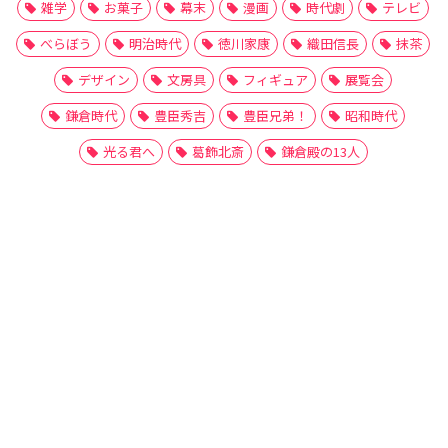
雑学
お菓子
幕末
漫画
時代劇
テレビ
べらぼう
明治時代
徳川家康
織田信長
抹茶
デザイン
文房具
フィギュア
展覧会
鎌倉時代
豊臣秀吉
豊臣兄弟！
昭和時代
光る君へ
葛飾北斎
鎌倉殿の13人