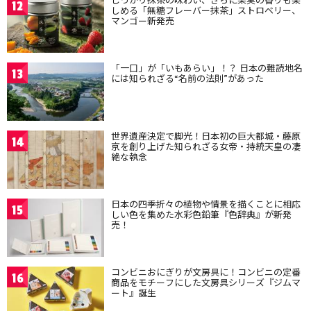
12
しめる「無糖フレーバー抹茶」ストロベリー、
マンゴー新発売
「一口」が「いもあらい」！？ 日本の難読地名
13
には知られざる“名前の法則”があった
世界遺産決定で脚光！日本初の巨大都城・藤原
14
京を創り上げた知られざる女帝・持統天皇の凄
絶な執念
日本の四季折々の植物や情景を描くことに相応
15
しい色を集めた水彩色鉛筆『色辞典』が新発
売！
コンビニおにぎりが文房具に！コンビニの定番
16
商品をモチーフにした文房具シリーズ『ジムマ
ート』誕生