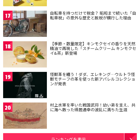
自転車を持つだけで税金？ 昭和まで続いた「自
17
転車税」の意外な歴史と脱税が横行した理由
【季節・数量限定】キンモクセイの香りを天然
18
精油で再現した「スチームクリーム キンモクセ
イ&茶」新登場
怪獣革を纏う！ダダ、エレキング…ウルトラ怪
19
獣モチーフの革を使った新アパレルコレクショ
ンが発表
村上水軍を率いた戦国武将！幼い弟を支え、共
20
に海へ散った得居通幸の波乱に満ちた生涯
ランキングを表示