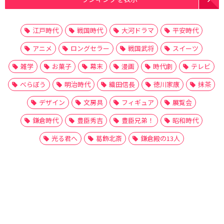
江戸時代
戦国時代
大河ドラマ
平安時代
アニメ
ロングセラー
戦国武将
スイーツ
雑学
お菓子
幕末
漫画
時代劇
テレビ
べらぼう
明治時代
織田信長
徳川家康
抹茶
デザイン
文房具
フィギュア
展覧会
鎌倉時代
豊臣秀吉
豊臣兄弟！
昭和時代
光る君へ
葛飾北斎
鎌倉殿の13人