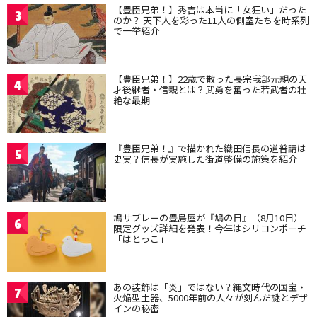
【豊臣兄弟！】秀吉は本当に「女狂い」だった
3
のか？ 天下人を彩った11人の側室たちを時系列
で一挙紹介
【豊臣兄弟！】22歳で散った長宗我部元親の天
4
才後継者・信親とは？武勇を奮った若武者の壮
絶な最期
『豊臣兄弟！』で描かれた織田信長の道普請は
5
史実？信長が実施した街道整備の施策を紹介
鳩サブレーの豊島屋が『鳩の日』（8月10日）
6
限定グッズ詳細を発表！今年はシリコンポーチ
「はとっこ」
あの装飾は「炎」ではない？縄文時代の国宝・
7
火焔型土器、5000年前の人々が刻んだ謎とデザ
インの秘密