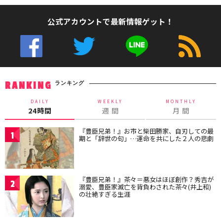
公式アカウントで最新情報ゲット！
ランキング
RANKING
DAILY
WEEKLY
MONTHLY
24時間
週 間
月 間
『豊臣兄弟！』お市と柴田勝家、自刃しての最
1
期と「辞世の句」…運命を共にした２人の悲劇
『豊臣兄弟！』茶々＝悪女はほぼ創作？秀吉が
2
溺愛、豊臣家滅亡を背負わされた茶々(井上和)
の壮絶すぎる生涯