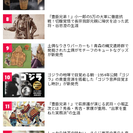
『豊臣兄弟！』小一郎の5万の大軍に徹底抗
8
戦！切腹覚悟で長宗我部元親に降伏を迫った武
将・谷忠澄の生涯
土偶なりきりパーカーも！青森の縄文遺跡群で
9
発掘された土偶がモチーフのキュートなグッズ
が新発売
ゴジラの咆哮で目覚める朝…1954年公開『ゴジ
10
ラ』の貴重音源を搭載した「ゴジラ音声目覚ま
し時計」が新発売
『豊臣兄弟！』で萩原護が演じる武将・小堀正
11
次とは？秀長・秀吉・家康が重用、“出家を重
ねた実務派”の生涯
しっかり抹茶の味わい、さらに果実の香りも楽