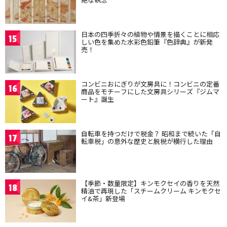
日本の四季折々の植物や情景を描くことに相応
15
しい色を集めた水彩色鉛筆『色辞典』が新発
売！
コンビニおにぎりが文房具に！コンビニの定番
16
商品をモチーフにした文房具シリーズ『ジムマ
ート』誕生
自転車を持つだけで税金？ 昭和まで続いた「自
17
転車税」の意外な歴史と脱税が横行した理由
【季節・数量限定】キンモクセイの香りを天然
18
精油で再現した「スチームクリーム キンモクセ
イ&茶」新登場