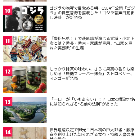
ゴジラの咆哮で目覚める朝…1954年公開『ゴジ
10
ラ』の貴重音源を搭載した「ゴジラ音声目覚ま
し時計」が新発売
『豊臣兄弟！』で萩原護が演じる武将・小堀正
11
次とは？秀長・秀吉・家康が重用、“出家を重
ねた実務派”の生涯
しっかり抹茶の味わい、さらに果実の香りも楽
12
しめる「無糖フレーバー抹茶」ストロベリー、
マンゴー新発売
「一口」が「いもあらい」！？ 日本の難読地名
13
には知られざる“名前の法則”があった
世界遺産決定で脚光！日本初の巨大都城・藤原
14
京を創り上げた知られざる女帝・持統天皇の凄
絶な執念