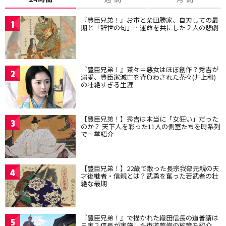
『豊臣兄弟！』お市と柴田勝家、自刃しての最
1
期と「辞世の句」…運命を共にした２人の悲劇
『豊臣兄弟！』茶々＝悪女はほぼ創作？秀吉が
2
溺愛、豊臣家滅亡を背負わされた茶々(井上和)
の壮絶すぎる生涯
【豊臣兄弟！】秀吉は本当に「女狂い」だった
3
のか？ 天下人を彩った11人の側室たちを時系列
で一挙紹介
【豊臣兄弟！】22歳で散った長宗我部元親の天
4
才後継者・信親とは？武勇を奮った若武者の壮
絶な最期
『豊臣兄弟！』で描かれた織田信長の道普請は
5
史実？信長が実施した街道整備の施策を紹介