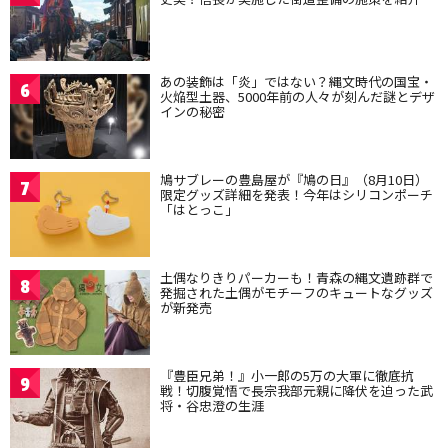
あの装飾は「炎」ではない？縄文時代の国宝・
6
火焔型土器、5000年前の人々が刻んだ謎とデザ
インの秘密
鳩サブレーの豊島屋が『鳩の日』（8月10日）
7
限定グッズ詳細を発表！今年はシリコンポーチ
「はとっこ」
土偶なりきりパーカーも！青森の縄文遺跡群で
8
発掘された土偶がモチーフのキュートなグッズ
が新発売
『豊臣兄弟！』小一郎の5万の大軍に徹底抗
9
戦！切腹覚悟で長宗我部元親に降伏を迫った武
将・谷忠澄の生涯