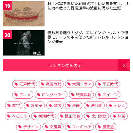
村上水軍を率いた戦国武将！幼い弟を支え、共
19
に海へ散った得居通幸の波乱に満ちた生涯
怪獣革を纏う！ダダ、エレキング…ウルトラ怪
20
獣モチーフの革を使った新アパレルコレクショ
ンが発表
ランキングを表示
江戸時代
戦国時代
大河ドラマ
平安時代
アニメ
ロングセラー
戦国武将
スイーツ
雑学
お菓子
幕末
漫画
時代劇
テレビ
べらぼう
明治時代
織田信長
徳川家康
抹茶
デザイン
文房具
フィギュア
展覧会