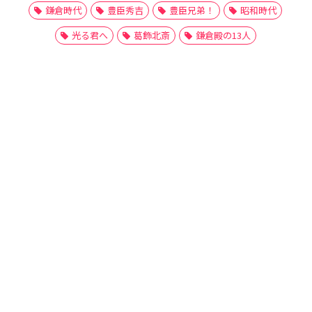
鎌倉時代
豊臣秀吉
豊臣兄弟！
昭和時代
光る君へ
葛飾北斎
鎌倉殿の13人