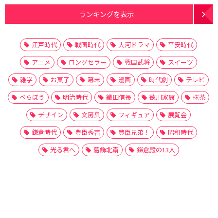
ランキングを表示
江戸時代
戦国時代
大河ドラマ
平安時代
アニメ
ロングセラー
戦国武将
スイーツ
雑学
お菓子
幕末
漫画
時代劇
テレビ
べらぼう
明治時代
織田信長
徳川家康
抹茶
デザイン
文房具
フィギュア
展覧会
鎌倉時代
豊臣秀吉
豊臣兄弟！
昭和時代
光る君へ
葛飾北斎
鎌倉殿の13人