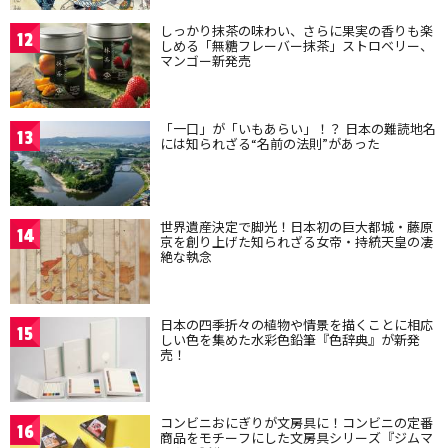
しっかり抹茶の味わい、さらに果実の香りも楽
12
しめる「無糖フレーバー抹茶」ストロベリー、
マンゴー新発売
「一口」が「いもあらい」！？ 日本の難読地名
13
には知られざる“名前の法則”があった
世界遺産決定で脚光！日本初の巨大都城・藤原
14
京を創り上げた知られざる女帝・持統天皇の凄
絶な執念
日本の四季折々の植物や情景を描くことに相応
15
しい色を集めた水彩色鉛筆『色辞典』が新発
売！
コンビニおにぎりが文房具に！コンビニの定番
16
商品をモチーフにした文房具シリーズ『ジムマ