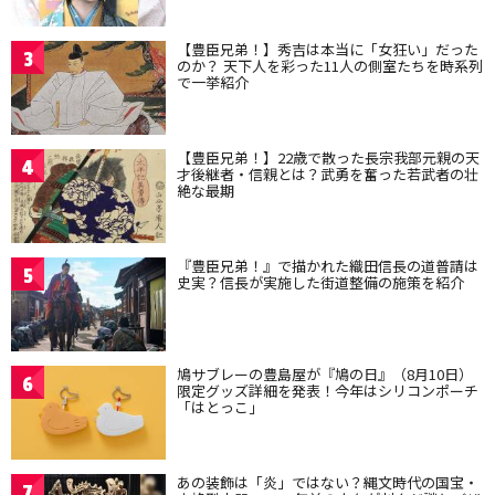
【豊臣兄弟！】秀吉は本当に「女狂い」だった
3
のか？ 天下人を彩った11人の側室たちを時系列
で一挙紹介
【豊臣兄弟！】22歳で散った長宗我部元親の天
4
才後継者・信親とは？武勇を奮った若武者の壮
絶な最期
『豊臣兄弟！』で描かれた織田信長の道普請は
5
史実？信長が実施した街道整備の施策を紹介
鳩サブレーの豊島屋が『鳩の日』（8月10日）
6
限定グッズ詳細を発表！今年はシリコンポーチ
「はとっこ」
あの装飾は「炎」ではない？縄文時代の国宝・
7