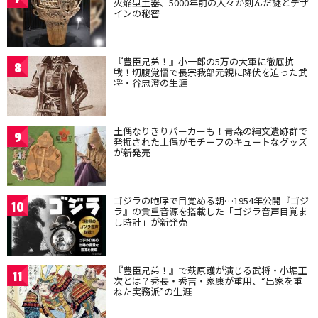
火焔型土器、5000年前の人々が刻んだ謎とデザ
インの秘密
『豊臣兄弟！』小一郎の5万の大軍に徹底抗
8
戦！切腹覚悟で長宗我部元親に降伏を迫った武
将・谷忠澄の生涯
土偶なりきりパーカーも！青森の縄文遺跡群で
9
発掘された土偶がモチーフのキュートなグッズ
が新発売
ゴジラの咆哮で目覚める朝…1954年公開『ゴジ
10
ラ』の貴重音源を搭載した「ゴジラ音声目覚ま
し時計」が新発売
『豊臣兄弟！』で萩原護が演じる武将・小堀正
11
次とは？秀長・秀吉・家康が重用、“出家を重
ねた実務派”の生涯