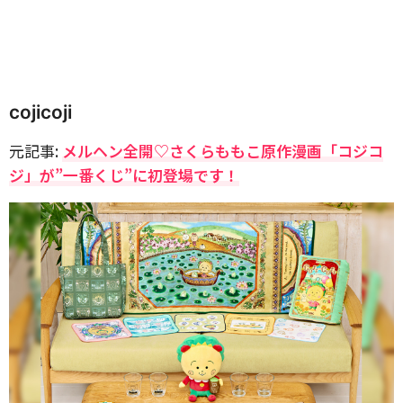
cojicoji
元記事:
メルヘン全開♡さくらももこ原作漫画「コジコ
ジ」が”一番くじ”に初登場です！