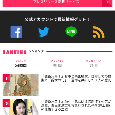
プレスリリース掲載サービス
公式アカウントで最新情報ゲット！
ランキング
RANKING
DAILY
WEEKLY
MONTHLY
24時間
週 間
月 間
『豊臣兄弟！』お市と柴田勝家、自刃しての最
1
期と「辞世の句」…運命を共にした２人の悲劇
『豊臣兄弟！』茶々＝悪女はほぼ創作？秀吉が
2
溺愛、豊臣家滅亡を背負わされた茶々(井上和)
の壮絶すぎる生涯