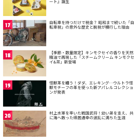
ート』誕生
自転車を持つだけで税金？ 昭和まで続いた「自
17
転車税」の意外な歴史と脱税が横行した理由
【季節・数量限定】キンモクセイの香りを天然
18
精油で再現した「スチームクリーム キンモクセ
イ&茶」新登場
怪獣革を纏う！ダダ、エレキング…ウルトラ怪
19
獣モチーフの革を使った新アパレルコレクショ
ンが発表
村上水軍を率いた戦国武将！幼い弟を支え、共
20
に海へ散った得居通幸の波乱に満ちた生涯