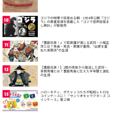
ゴジラの咆哮で目覚める朝…1954年公開『ゴジ
10
ラ』の貴重音源を搭載した「ゴジラ音声目覚ま
し時計」が新発売
『豊臣兄弟！』で萩原護が演じる武将・小堀正
11
次とは？秀長・秀吉・家康が重用、“出家を重
ねた実務派”の生涯
【豊臣兄弟！】2度の改易から復活した武将・
12
多賀秀種とは？豊臣秀長に仕えた半年間と波乱
の生涯
ハローキティ、ポチャッコたちが昭和レトロな
13
コインケースに！「サンリオキャラクターズ コ
インケース」第２弾