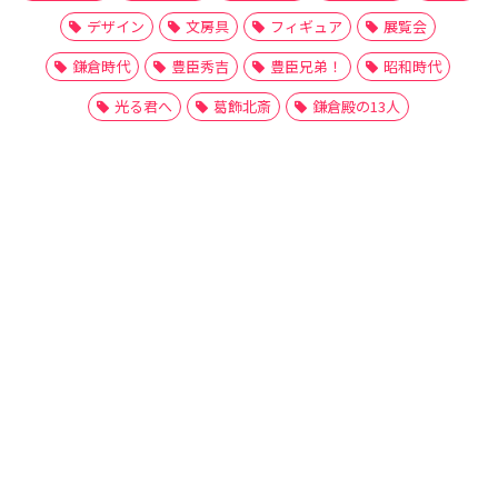
デザイン
文房具
フィギュア
展覧会
鎌倉時代
豊臣秀吉
豊臣兄弟！
昭和時代
光る君へ
葛飾北斎
鎌倉殿の13人