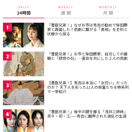
DAILY
WEEKLY
MONTHLY
24時間
週 間
月 間
『豊臣兄弟！』なぜお市は秀吉の勧めで柴田勝
1
家と再婚した？悲劇に繋がる「真相」を史料と
伏線から探る
『豊臣兄弟！』お市と柴田勝家、自刃しての最
2
期と「辞世の句」…運命を共にした２人の悲劇
【豊臣兄弟！】秀吉は本当に「女狂い」だった
3
のか？ 天下人を彩った11人の側室たちを時系列
で一挙紹介
『豊臣兄弟！』後半の鍵を握る「浅井三姉妹」
4
茶々・初・江——秀吉に翻弄された波乱の生涯