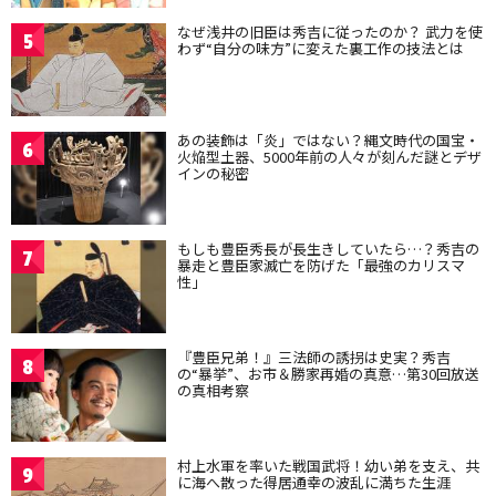
なぜ浅井の旧臣は秀吉に従ったのか？ 武力を使
5
わず“自分の味方”に変えた裏工作の技法とは
あの装飾は「炎」ではない？縄文時代の国宝・
6
火焔型土器、5000年前の人々が刻んだ謎とデザ
インの秘密
もしも豊臣秀長が長生きしていたら…？秀吉の
7
暴走と豊臣家滅亡を防げた「最強のカリスマ
性」
『豊臣兄弟！』三法師の誘拐は史実？秀吉
8
の“暴挙”、お市＆勝家再婚の真意…第30回放送
の真相考察
村上水軍を率いた戦国武将！幼い弟を支え、共
9
に海へ散った得居通幸の波乱に満ちた生涯