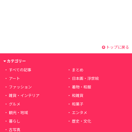
トップに戻る
カテゴリー
すべての記事
まとめ
アート
日本画・浮世絵
ファッション
着物・和服
雑貨・インテリア
和雑貨
グルメ
和菓子
観光・地域
エンタメ
暮らし
歴史・文化
古写真