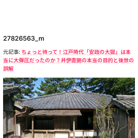
27826563_m
元記事:
ちょっと待って！江戸時代「安政の大獄」は本
当に大弾圧だったのか？井伊直弼の本当の目的と後世の
誤解