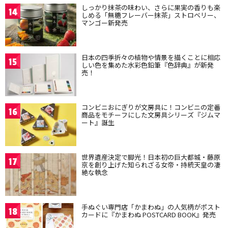
しっかり抹茶の味わい、さらに果実の香りも楽
14
しめる「無糖フレーバー抹茶」ストロベリー、
マンゴー新発売
日本の四季折々の植物や情景を描くことに相応
15
しい色を集めた水彩色鉛筆『色辞典』が新発
売！
コンビニおにぎりが文房具に！コンビニの定番
16
商品をモチーフにした文房具シリーズ『ジムマ
ート』誕生
世界遺産決定で脚光！日本初の巨大都城・藤原
17
京を創り上げた知られざる女帝・持統天皇の凄
絶な執念
手ぬぐい専門店「かまわぬ」の人気柄がポスト
18
カードに『かまわぬ POSTCARD BOOK』発売