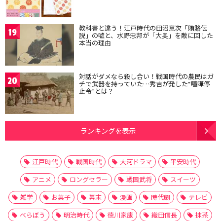
教科書と違う！江戸時代の田沼意次「賄賂伝
19
説」の嘘と、水野忠邦が「大奥」を敵に回した
本当の理由
対話がダメなら殺し合い！戦国時代の農民はガ
20
チで武器を持っていた…秀吉が発した“喧嘩停
止令”とは？
ランキングを表示
江戸時代
戦国時代
大河ドラマ
平安時代
アニメ
ロングセラー
戦国武将
スイーツ
雑学
お菓子
幕末
漫画
時代劇
テレビ
べらぼう
明治時代
徳川家康
織田信長
抹茶