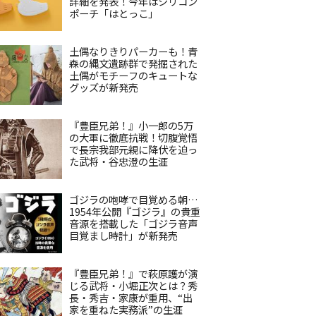
詳細を発表！今年はシリコン
ポーチ「はとっこ」
土偶なりきりパーカーも！青
森の縄文遺跡群で発掘された
土偶がモチーフのキュートな
グッズが新発売
『豊臣兄弟！』小一郎の5万
の大軍に徹底抗戦！切腹覚悟
で長宗我部元親に降伏を迫っ
た武将・谷忠澄の生涯
ゴジラの咆哮で目覚める朝…
1954年公開『ゴジラ』の貴重
音源を搭載した「ゴジラ音声
目覚まし時計」が新発売
『豊臣兄弟！』で萩原護が演
じる武将・小堀正次とは？秀
長・秀吉・家康が重用、“出
家を重ねた実務派”の生涯