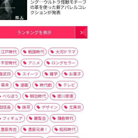
ング…ウルトラ怪獣モチーフ
の革を使った新アパレルコレ
クションが発表
ランキングを表示
江戸時代
戦国時代
大河ドラマ
平安時代
アニメ
ロングセラー
国武将
スイーツ
雑学
お菓子
幕末
漫画
時代劇
テレビ
べらぼう
明治時代
徳川家康
田信長
抹茶
デザイン
文房具
フィギュア
展覧会
鎌倉時代
豊臣秀吉
豊臣兄弟！
昭和時代