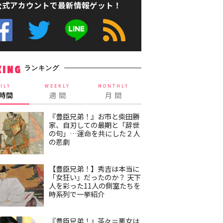
公式アカウントで最新情報ゲット！
ランキング
KING
ILY
WEEKLY
MONTHLY
4時間
週 間
月 間
『豊臣兄弟！』お市と柴田勝
家、自刃しての最期と「辞世
の句」…運命を共にした２人
の悲劇
【豊臣兄弟！】秀吉は本当に
「女狂い」だったのか？ 天下
人を彩った11人の側室たちを
時系列で一挙紹介
『豊臣兄弟！』茶々＝悪女は