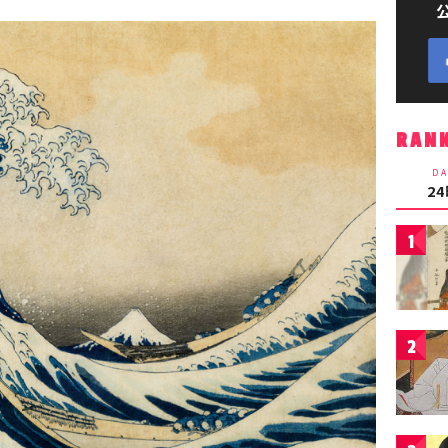
RAN
DA
2
1
2