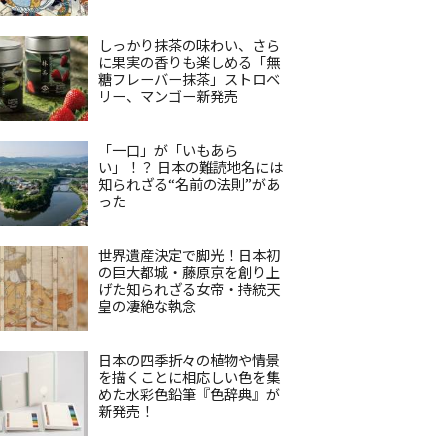
しっかり抹茶の味わい、さら
に果実の香りも楽しめる「無
糖フレーバー抹茶」ストロベ
リー、マンゴー新発売
「一口」が「いもあら
い」！？ 日本の難読地名には
知られざる“名前の法則”があ
った
世界遺産決定で脚光！日本初
の巨大都城・藤原京を創り上
げた知られざる女帝・持統天
皇の凄絶な執念
日本の四季折々の植物や情景
を描くことに相応しい色を集
めた水彩色鉛筆『色辞典』が
新発売！