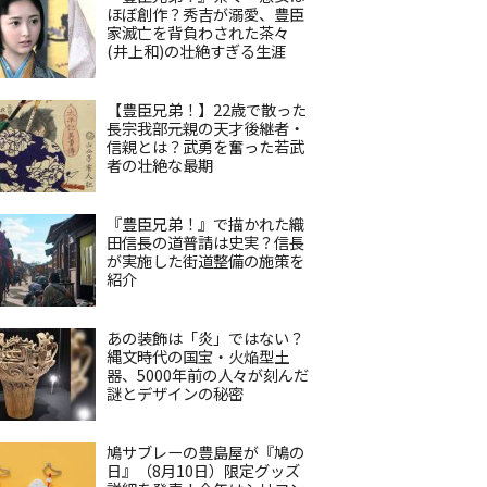
ほぼ創作？秀吉が溺愛、豊臣
家滅亡を背負わされた茶々
(井上和)の壮絶すぎる生涯
【豊臣兄弟！】22歳で散った
長宗我部元親の天才後継者・
信親とは？武勇を奮った若武
者の壮絶な最期
『豊臣兄弟！』で描かれた織
田信長の道普請は史実？信長
が実施した街道整備の施策を
紹介
あの装飾は「炎」ではない？
縄文時代の国宝・火焔型土
器、5000年前の人々が刻んだ
謎とデザインの秘密
鳩サブレーの豊島屋が『鳩の
日』（8月10日）限定グッズ