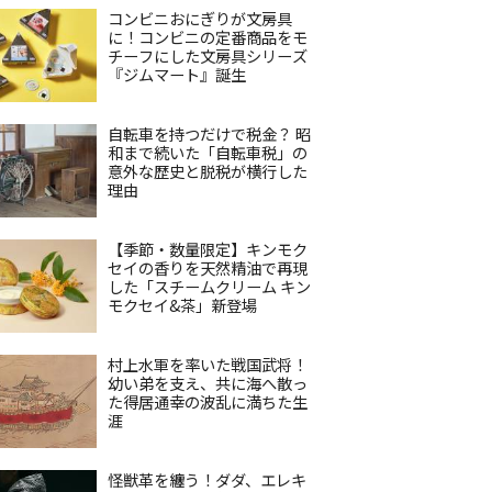
コンビニおにぎりが文房具
に！コンビニの定番商品をモ
チーフにした文房具シリーズ
『ジムマート』誕生
自転車を持つだけで税金？ 昭
和まで続いた「自転車税」の
意外な歴史と脱税が横行した
理由
【季節・数量限定】キンモク
セイの香りを天然精油で再現
した「スチームクリーム キン
モクセイ&茶」新登場
村上水軍を率いた戦国武将！
幼い弟を支え、共に海へ散っ
た得居通幸の波乱に満ちた生
涯
怪獣革を纏う！ダダ、エレキ