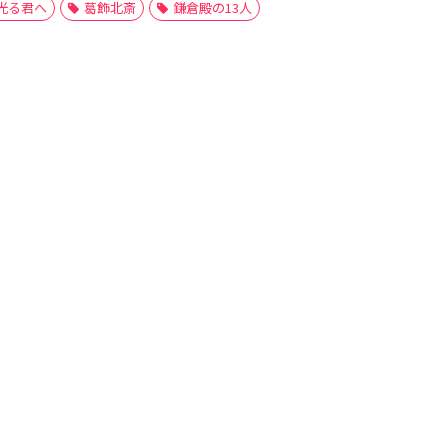
光る君へ
葛飾北斎
鎌倉殿の13人