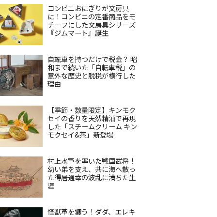
コンビニおにぎりが文房具
に！コンビニの定番商品をモ
チーフにした文房具シリーズ
『ジムマート』誕生
自転車を持つだけで税金？ 昭
和まで続いた「自転車税」の
意外な歴史と脱税が横行した
理由
【季節・数量限定】キンモク
セイの香りを天然精油で再現
した「スチームクリーム キン
モクセイ&茶」新登場
村上水軍を率いた戦国武将！
幼い弟を支え、共に海へ散っ
た得居通幸の波乱に満ちた生
涯
怪獣革を纏う！ダダ、エレキ