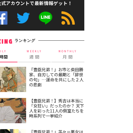
公式アカウントで最新情報ゲット！
ランキング
KING
ILY
WEEKLY
MONTHLY
4時間
週 間
月 間
『豊臣兄弟！』お市と柴田勝
家、自刃しての最期と「辞世
の句」…運命を共にした２人
の悲劇
【豊臣兄弟！】秀吉は本当に
「女狂い」だったのか？ 天下
人を彩った11人の側室たちを
時系列で一挙紹介
『豊臣兄弟！』茶々＝悪女は