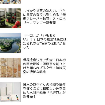
しっかり抹茶の味わい、さら
に果実の香りも楽しめる「無
糖フレーバー抹茶」ストロベ
リー、マンゴー新発売
「一口」が「いもあら
い」！？ 日本の難読地名には
知られざる“名前の法則”があ
った
世界遺産決定で脚光！日本初
の巨大都城・藤原京を創り上
げた知られざる女帝・持統天
皇の凄絶な執念
日本の四季折々の植物や情景
を描くことに相応しい色を集
めた水彩色鉛筆『色辞典』が
新発売！