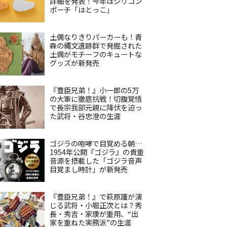
詳細を発表！今年はシリコン
ポーチ「はとっこ」
土偶なりきりパーカーも！青
森の縄文遺跡群で発掘された
土偶がモチーフのキュートな
グッズが新発売
『豊臣兄弟！』小一郎の5万
の大軍に徹底抗戦！切腹覚悟
で長宗我部元親に降伏を迫っ
た武将・谷忠澄の生涯
ゴジラの咆哮で目覚める朝…
1954年公開『ゴジラ』の貴重
音源を搭載した「ゴジラ音声
目覚まし時計」が新発売
『豊臣兄弟！』で萩原護が演
じる武将・小堀正次とは？秀
長・秀吉・家康が重用、“出
家を重ねた実務派”の生涯