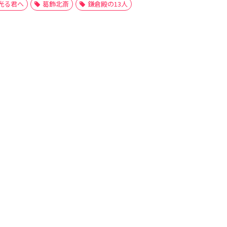
光る君へ
葛飾北斎
鎌倉殿の13人