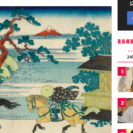
RAN
DA
2
1
2