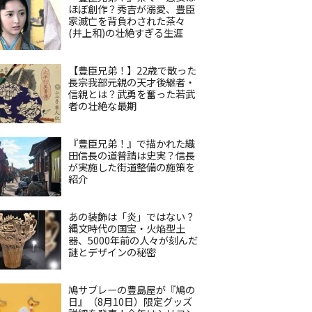
ほぼ創作？秀吉が溺愛、豊臣
家滅亡を背負わされた茶々
(井上和)の壮絶すぎる生涯
【豊臣兄弟！】22歳で散った
長宗我部元親の天才後継者・
信親とは？武勇を奮った若武
者の壮絶な最期
『豊臣兄弟！』で描かれた織
田信長の道普請は史実？信長
が実施した街道整備の施策を
紹介
あの装飾は「炎」ではない？
縄文時代の国宝・火焔型土
器、5000年前の人々が刻んだ
謎とデザインの秘密
鳩サブレーの豊島屋が『鳩の
日』（8月10日）限定グッズ