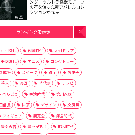
ング…ウルトラ怪獣モチーフ
の革を使った新アパレルコレ
クションが発表
ランキングを表示
江戸時代
戦国時代
大河ドラマ
平安時代
アニメ
ロングセラー
国武将
スイーツ
雑学
お菓子
幕末
漫画
時代劇
テレビ
べらぼう
明治時代
徳川家康
田信長
抹茶
デザイン
文房具
フィギュア
展覧会
鎌倉時代
豊臣秀吉
豊臣兄弟！
昭和時代