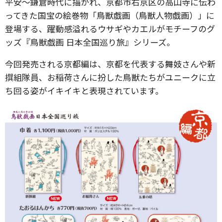
平安～鎌倉時代に描かれ、京都市右京区の高山寺に伝わ
ってきた国宝の絵巻物「鳥獣戯画（鳥獣人物戯画）」に
登場する、躍動感溢れるウサギやカエルがモチーフのグ
ッズ『鳥獣戯画 日本全国巡り旅』シリーズ。
今回発売される京都編は、京都を代表する舞妓さんや新
撰組隊員、お稲荷さんに扮した鳥獣たちがユニークに立
ち回る姿がイキイキと表現されています。