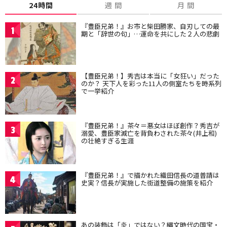
24時間
週 間
月 間
『豊臣兄弟！』お市と柴田勝家、自刃しての最
1
期と「辞世の句」…運命を共にした２人の悲劇
【豊臣兄弟！】秀吉は本当に「女狂い」だった
2
のか？ 天下人を彩った11人の側室たちを時系列
で一挙紹介
『豊臣兄弟！』茶々＝悪女はほぼ創作？秀吉が
3
溺愛、豊臣家滅亡を背負わされた茶々(井上和)
の壮絶すぎる生涯
『豊臣兄弟！』で描かれた織田信長の道普請は
4
史実？信長が実施した街道整備の施策を紹介
あの装飾は「炎」ではない？縄文時代の国宝・