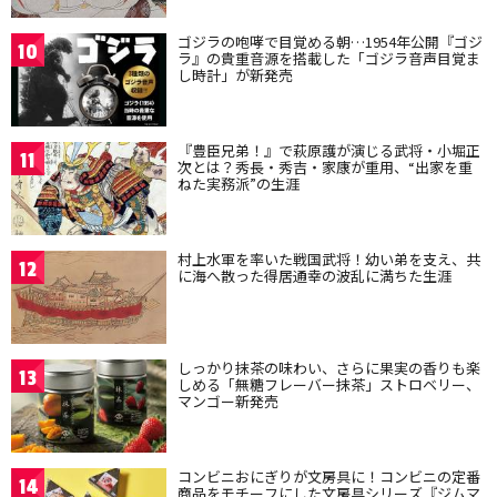
ゴジラの咆哮で目覚める朝…1954年公開『ゴジ
10
ラ』の貴重音源を搭載した「ゴジラ音声目覚ま
し時計」が新発売
『豊臣兄弟！』で萩原護が演じる武将・小堀正
11
次とは？秀長・秀吉・家康が重用、“出家を重
ねた実務派”の生涯
村上水軍を率いた戦国武将！幼い弟を支え、共
12
に海へ散った得居通幸の波乱に満ちた生涯
しっかり抹茶の味わい、さらに果実の香りも楽
13
しめる「無糖フレーバー抹茶」ストロベリー、
マンゴー新発売
コンビニおにぎりが文房具に！コンビニの定番
14
商品をモチーフにした文房具シリーズ『ジムマ