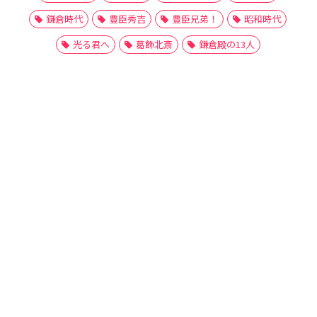
鎌倉時代
豊臣秀吉
豊臣兄弟！
昭和時代
光る君へ
葛飾北斎
鎌倉殿の13人