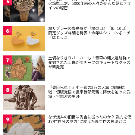
5
火焔型土器、5000年前の人々が刻んだ謎とデザ
インの秘密
鳩サブレーの豊島屋が『鳩の日』（8月10日）
6
限定グッズ詳細を発表！今年はシリコンポーチ
「はとっこ」
土偶なりきりパーカーも！青森の縄文遺跡群で
7
発掘された土偶がモチーフのキュートなグッズ
が新発売
『豊臣兄弟！』小一郎の5万の大軍に徹底抗
8
戦！切腹覚悟で長宗我部元親に降伏を迫った武
将・谷忠澄の生涯
なぜ浅井の旧臣は秀吉に従ったのか？ 武力を使
9
わず“自分の味方”に変えた裏工作の技法とは