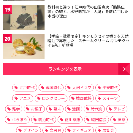
教科書と違う！江戸時代の田沼意次「賄賂伝
19
説」の嘘と、水野忠邦が「大奥」を敵に回した
本当の理由
【季節・数量限定】キンモクセイの香りを天然
20
精油で再現した「スチームクリーム キンモクセ
イ&茶」新登場
ランキングを表示
江戸時代
戦国時代
大河ドラマ
平安時代
アニメ
ロングセラー
戦国武将
スイーツ
雑学
お菓子
幕末
漫画
時代劇
テレビ
べらぼう
明治時代
徳川家康
織田信長
抹茶
デザイン
文房具
フィギュア
展覧会