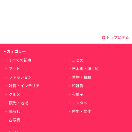
トップに戻る
カテゴリー
すべての記事
まとめ
アート
日本画・浮世絵
ファッション
着物・和服
雑貨・インテリア
和雑貨
グルメ
和菓子
観光・地域
エンタメ
暮らし
歴史・文化
古写真