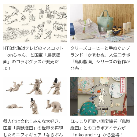
HTB北海道テレビのマスコット
タリーズコーヒーと手ぬぐいブ
「onちゃん」と国宝「鳥獣戯
ランド「かまわぬ」人気コラボ
画」のコラボグッズが発売だ
「鳥獣戯画」シリーズの新作が
よ！
発売！
擬人化は文化！みんな大好き、
ほっこり可愛い国宝絵巻『鳥獣
国宝「鳥獣戯画」の世界を再現
戯画』とのコラボアイテムが
したミニフィギュア「ならぶん
「niko and …」から登場！