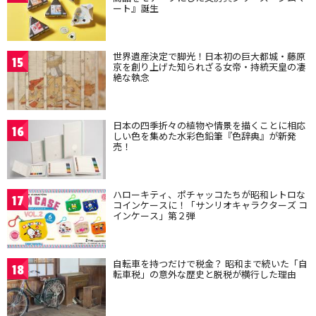
ート』誕生
世界遺産決定で脚光！日本初の巨大都城・藤原
15
京を創り上げた知られざる女帝・持統天皇の凄
絶な執念
日本の四季折々の植物や情景を描くことに相応
16
しい色を集めた水彩色鉛筆『色辞典』が新発
売！
ハローキティ、ポチャッコたちが昭和レトロな
17
コインケースに！「サンリオキャラクターズ コ
インケース」第２弾
自転車を持つだけで税金？ 昭和まで続いた「自
18
転車税」の意外な歴史と脱税が横行した理由