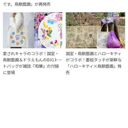
です。鳥獣戯画」が再発売
愛されキャラのコラボ！国宝・
国宝・鳥獣戯画とハローキティ
鳥獣戯画＆ドラえもんのBIGトー
がコラボ！墨絵タッチが新鮮な
トバッグが雑誌『和樂』の付録
「ハローキティ×鳥獣戯画」発
に登場
売