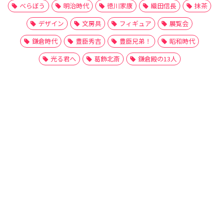
べらぼう
明治時代
徳川家康
織田信長
抹茶
デザイン
文房具
フィギュア
展覧会
鎌倉時代
豊臣秀吉
豊臣兄弟！
昭和時代
光る君へ
葛飾北斎
鎌倉殿の13人