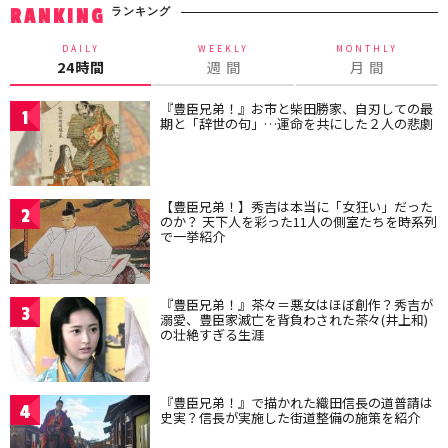
ランキング
RANKING
DAILY
WEEKLY
MONTHLY
24時間
週 間
月 間
『豊臣兄弟！』お市と柴田勝家、自刃しての最
1
期と「辞世の句」…運命を共にした２人の悲劇
【豊臣兄弟！】秀吉は本当に「女狂い」だった
2
のか？ 天下人を彩った11人の側室たちを時系列
で一挙紹介
『豊臣兄弟！』茶々＝悪女はほぼ創作？秀吉が
3
溺愛、豊臣家滅亡を背負わされた茶々(井上和)
の壮絶すぎる生涯
『豊臣兄弟！』で描かれた織田信長の道普請は
4
史実？信長が実施した街道整備の施策を紹介