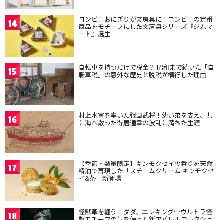
コンビニおにぎりが文房具に！コンビニの定番
14
商品をモチーフにした文房具シリーズ『ジムマ
ート』誕生
自転車を持つだけで税金？ 昭和まで続いた「自
15
転車税」の意外な歴史と脱税が横行した理由
村上水軍を率いた戦国武将！幼い弟を支え、共
16
に海へ散った得居通幸の波乱に満ちた生涯
【季節・数量限定】キンモクセイの香りを天然
17
精油で再現した「スチームクリーム キンモクセ
イ&茶」新登場
怪獣革を纏う！ダダ、エレキング…ウルトラ怪
18
獣モチーフの革を使った新アパレルコレクショ