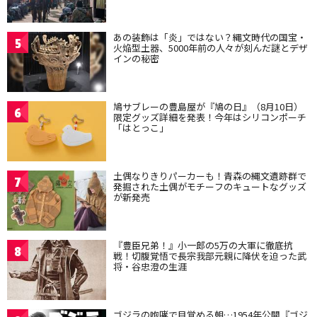
あの装飾は「炎」ではない？縄文時代の国宝・
5
火焔型土器、5000年前の人々が刻んだ謎とデザ
インの秘密
鳩サブレーの豊島屋が『鳩の日』（8月10日）
6
限定グッズ詳細を発表！今年はシリコンポーチ
「はとっこ」
土偶なりきりパーカーも！青森の縄文遺跡群で
7
発掘された土偶がモチーフのキュートなグッズ
が新発売
『豊臣兄弟！』小一郎の5万の大軍に徹底抗
8
戦！切腹覚悟で長宗我部元親に降伏を迫った武
将・谷忠澄の生涯
ゴジラの咆哮で目覚める朝…1954年公開『ゴジ