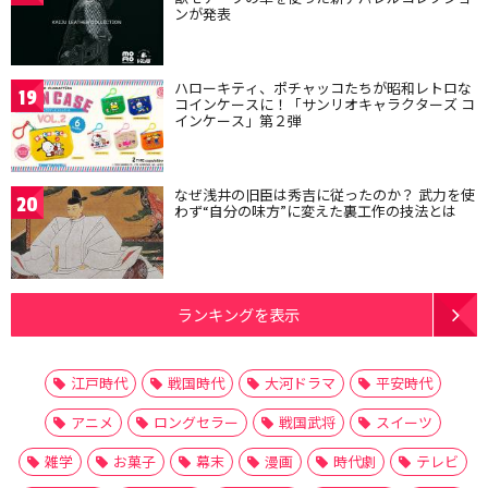
ンが発表
ハローキティ、ポチャッコたちが昭和レトロな
19
コインケースに！「サンリオキャラクターズ コ
インケース」第２弾
なぜ浅井の旧臣は秀吉に従ったのか？ 武力を使
20
わず“自分の味方”に変えた裏工作の技法とは
ランキングを表示
江戸時代
戦国時代
大河ドラマ
平安時代
アニメ
ロングセラー
戦国武将
スイーツ
雑学
お菓子
幕末
漫画
時代劇
テレビ