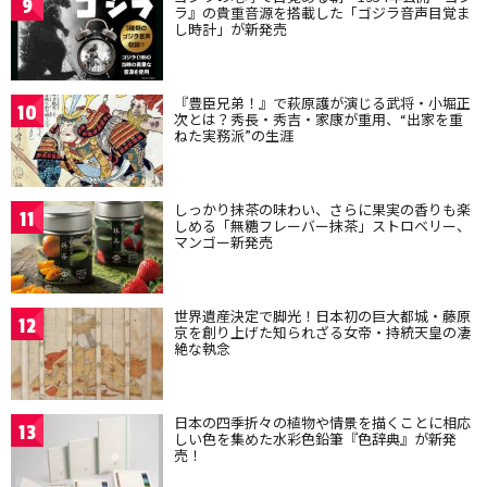
9
ラ』の貴重音源を搭載した「ゴジラ音声目覚ま
し時計」が新発売
『豊臣兄弟！』で萩原護が演じる武将・小堀正
10
次とは？秀長・秀吉・家康が重用、“出家を重
ねた実務派”の生涯
しっかり抹茶の味わい、さらに果実の香りも楽
11
しめる「無糖フレーバー抹茶」ストロベリー、
マンゴー新発売
世界遺産決定で脚光！日本初の巨大都城・藤原
12
京を創り上げた知られざる女帝・持統天皇の凄
絶な執念
日本の四季折々の植物や情景を描くことに相応
13
しい色を集めた水彩色鉛筆『色辞典』が新発
売！