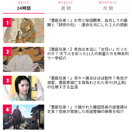
DAILY
WEEKLY
MONTHLY
24時間
週 間
月 間
『豊臣兄弟！』お市と柴田勝家、自刃しての最
1
期と「辞世の句」…運命を共にした２人の悲劇
【豊臣兄弟！】秀吉は本当に「女狂い」だった
2
のか？ 天下人を彩った11人の側室たちを時系列
で一挙紹介
『豊臣兄弟！』茶々＝悪女はほぼ創作？秀吉が
3
溺愛、豊臣家滅亡を背負わされた茶々(井上和)
の壮絶すぎる生涯
『豊臣兄弟！』で描かれた織田信長の道普請は
4
史実？信長が実施した街道整備の施策を紹介