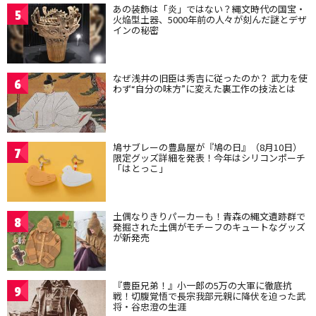
あの装飾は「炎」ではない？縄文時代の国宝・
5
火焔型土器、5000年前の人々が刻んだ謎とデザ
インの秘密
なぜ浅井の旧臣は秀吉に従ったのか？ 武力を使
6
わず“自分の味方”に変えた裏工作の技法とは
鳩サブレーの豊島屋が『鳩の日』（8月10日）
7
限定グッズ詳細を発表！今年はシリコンポーチ
「はとっこ」
土偶なりきりパーカーも！青森の縄文遺跡群で
8
発掘された土偶がモチーフのキュートなグッズ
が新発売
『豊臣兄弟！』小一郎の5万の大軍に徹底抗
9
戦！切腹覚悟で長宗我部元親に降伏を迫った武
将・谷忠澄の生涯