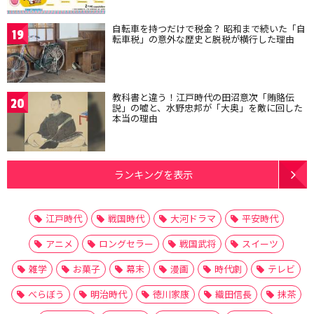
自転車を持つだけで税金？ 昭和まで続いた「自
19
転車税」の意外な歴史と脱税が横行した理由
教科書と違う！江戸時代の田沼意次「賄賂伝
20
説」の嘘と、水野忠邦が「大奥」を敵に回した
本当の理由
ランキングを表示
江戸時代
戦国時代
大河ドラマ
平安時代
アニメ
ロングセラー
戦国武将
スイーツ
雑学
お菓子
幕末
漫画
時代劇
テレビ
べらぼう
明治時代
徳川家康
織田信長
抹茶