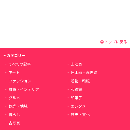
トップに戻る
カテゴリー
すべての記事
まとめ
アート
日本画・浮世絵
ファッション
着物・和服
雑貨・インテリア
和雑貨
グルメ
和菓子
観光・地域
エンタメ
暮らし
歴史・文化
古写真