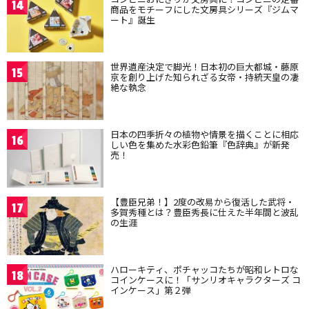
14
商品をモチーフにした文房具シリーズ『ジムマ
ート』誕生
世界遺産決定で脚光！日本初の巨大都城・藤原
15
京を創り上げた知られざる女帝・持統天皇の凄
絶な執念
日本の四季折々の植物や情景を描くことに相応
16
しい色を集めた水彩色鉛筆『色辞典』が新発
売！
【豊臣兄弟！】2度の改易から復活した武将・
17
多賀秀種とは？豊臣秀長に仕えた半年間と波乱
の生涯
ハローキティ、ポチャッコたちが昭和レトロな
18
コインケースに！「サンリオキャラクターズ コ
インケース」第２弾