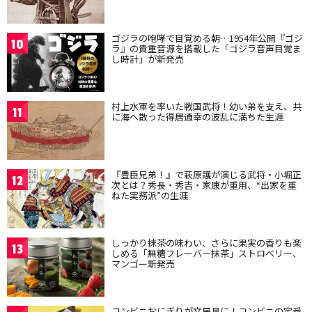
ゴジラの咆哮で目覚める朝…1954年公開『ゴジ
10
ラ』の貴重音源を搭載した「ゴジラ音声目覚ま
し時計」が新発売
村上水軍を率いた戦国武将！幼い弟を支え、共
11
に海へ散った得居通幸の波乱に満ちた生涯
『豊臣兄弟！』で萩原護が演じる武将・小堀正
12
次とは？秀長・秀吉・家康が重用、“出家を重
ねた実務派”の生涯
しっかり抹茶の味わい、さらに果実の香りも楽
13
しめる「無糖フレーバー抹茶」ストロベリー、
マンゴー新発売
コンビニおにぎりが文房具に！コンビニの定番