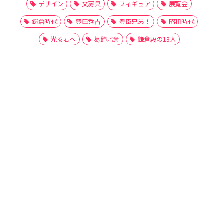
デザイン
文房具
フィギュア
展覧会
鎌倉時代
豊臣秀吉
豊臣兄弟！
昭和時代
光る君へ
葛飾北斎
鎌倉殿の13人