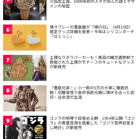
火焔型土器、5000年前の人々が刻んだ謎とデザ
インの秘密
鳩サブレーの豊島屋が『鳩の日』（8月10日）
6
限定グッズ詳細を発表！今年はシリコンポーチ
「はとっこ」
土偶なりきりパーカーも！青森の縄文遺跡群で
7
発掘された土偶がモチーフのキュートなグッズ
が新発売
『豊臣兄弟！』小一郎の5万の大軍に徹底抗
8
戦！切腹覚悟で長宗我部元親に降伏を迫った武
将・谷忠澄の生涯
ゴジラの咆哮で目覚める朝…1954年公開『ゴジ
9
ラ』の貴重音源を搭載した「ゴジラ音声目覚ま
し時計」が新発売