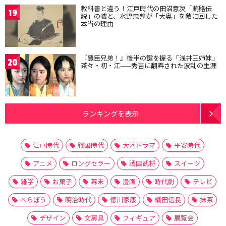
教科書と違う！江戸時代の田沼意次「賄賂伝
19
説」の嘘と、水野忠邦が「大奥」を敵に回した
本当の理由
『豊臣兄弟！』後半の鍵を握る「浅井三姉妹」
20
茶々・初・江——秀吉に翻弄された波乱の生涯
ランキングを表示
江戸時代
戦国時代
大河ドラマ
平安時代
アニメ
ロングセラー
戦国武将
スイーツ
雑学
お菓子
幕末
漫画
時代劇
テレビ
べらぼう
明治時代
徳川家康
織田信長
抹茶
デザイン
文房具
フィギュア
展覧会