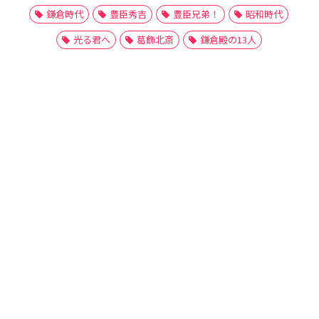
鎌倉時代
豊臣秀吉
豊臣兄弟！
昭和時代
光る君へ
葛飾北斎
鎌倉殿の13人