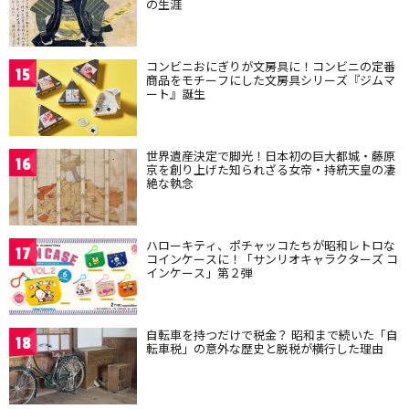
の生涯
コンビニおにぎりが文房具に！コンビニの定番
15
商品をモチーフにした文房具シリーズ『ジムマ
ート』誕生
世界遺産決定で脚光！日本初の巨大都城・藤原
16
京を創り上げた知られざる女帝・持統天皇の凄
絶な執念
ハローキティ、ポチャッコたちが昭和レトロな
17
コインケースに！「サンリオキャラクターズ コ
インケース」第２弾
自転車を持つだけで税金？ 昭和まで続いた「自
18
転車税」の意外な歴史と脱税が横行した理由