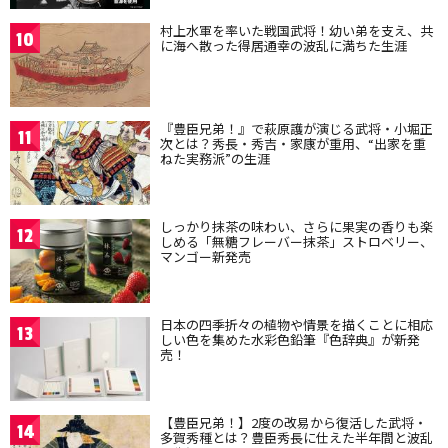
村上水軍を率いた戦国武将！幼い弟を支え、共
10
に海へ散った得居通幸の波乱に満ちた生涯
『豊臣兄弟！』で萩原護が演じる武将・小堀正
11
次とは？秀長・秀吉・家康が重用、“出家を重
ねた実務派”の生涯
しっかり抹茶の味わい、さらに果実の香りも楽
12
しめる「無糖フレーバー抹茶」ストロベリー、
マンゴー新発売
日本の四季折々の植物や情景を描くことに相応
13
しい色を集めた水彩色鉛筆『色辞典』が新発
売！
【豊臣兄弟！】2度の改易から復活した武将・
14
多賀秀種とは？豊臣秀長に仕えた半年間と波乱