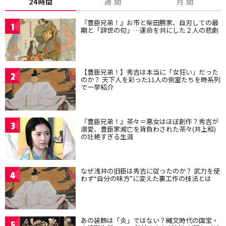
24時間
週 間
月 間
『豊臣兄弟！』お市と柴田勝家、自刃しての最
1
期と「辞世の句」…運命を共にした２人の悲劇
【豊臣兄弟！】秀吉は本当に「女狂い」だった
2
のか？ 天下人を彩った11人の側室たちを時系列
で一挙紹介
『豊臣兄弟！』茶々＝悪女はほぼ創作？秀吉が
3
溺愛、豊臣家滅亡を背負わされた茶々(井上和)
の壮絶すぎる生涯
なぜ浅井の旧臣は秀吉に従ったのか？ 武力を使
4
わず“自分の味方”に変えた裏工作の技法とは
あの装飾は「炎」ではない？縄文時代の国宝・
5