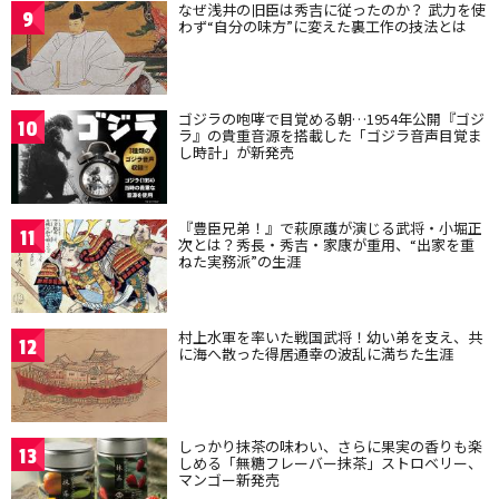
なぜ浅井の旧臣は秀吉に従ったのか？ 武力を使
9
わず“自分の味方”に変えた裏工作の技法とは
ゴジラの咆哮で目覚める朝…1954年公開『ゴジ
10
ラ』の貴重音源を搭載した「ゴジラ音声目覚ま
し時計」が新発売
『豊臣兄弟！』で萩原護が演じる武将・小堀正
11
次とは？秀長・秀吉・家康が重用、“出家を重
ねた実務派”の生涯
村上水軍を率いた戦国武将！幼い弟を支え、共
12
に海へ散った得居通幸の波乱に満ちた生涯
しっかり抹茶の味わい、さらに果実の香りも楽
13
しめる「無糖フレーバー抹茶」ストロベリー、
マンゴー新発売