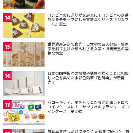
コンビニおにぎりが文房具に！コンビニの定番
14
商品をモチーフにした文房具シリーズ『ジムマ
ート』誕生
世界遺産決定で脚光！日本初の巨大都城・藤原
15
京を創り上げた知られざる女帝・持統天皇の凄
絶な執念
日本の四季折々の植物や情景を描くことに相応
16
しい色を集めた水彩色鉛筆『色辞典』が新発
売！
ハローキティ、ポチャッコたちが昭和レトロな
17
コインケースに！「サンリオキャラクターズ コ
インケース」第２弾
自転車を持つだけで税金？ 昭和まで続いた「自