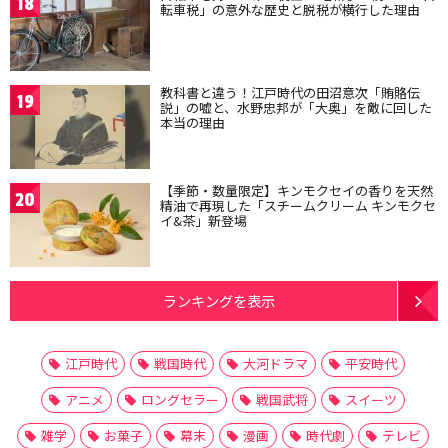
18
転車税」の意外な歴史と脱税が横行した理由
教科書と違う！江戸時代の田沼意次「賄賂伝
19
説」の嘘と、水野忠邦が「大奥」を敵に回した
本当の理由
【季節・数量限定】キンモクセイの香りを天然
20
精油で再現した「スチームクリーム キンモクセ
イ&茶」新登場
ランキングを表示
江戸時代
戦国時代
大河ドラマ
平安時代
アニメ
ロングセラー
戦国武将
スイーツ
雑学
お菓子
幕末
漫画
時代劇
テレビ