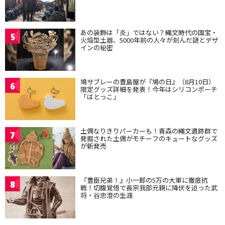
あの装飾は「炎」ではない？縄文時代の国宝・
5
火焔型土器、5000年前の人々が刻んだ謎とデザ
インの秘密
鳩サブレーの豊島屋が『鳩の日』（8月10日）
6
限定グッズ詳細を発表！今年はシリコンポーチ
「はとっこ」
土偶なりきりパーカーも！青森の縄文遺跡群で
7
発掘された土偶がモチーフのキュートなグッズ
が新発売
『豊臣兄弟！』小一郎の5万の大軍に徹底抗
8
戦！切腹覚悟で長宗我部元親に降伏を迫った武
将・谷忠澄の生涯