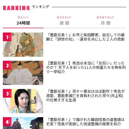
ランキング
RANKING
DAILY
WEEKLY
MONTHLY
24時間
週 間
月 間
『豊臣兄弟！』お市と柴田勝家、自刃しての最
1
期と「辞世の句」…運命を共にした２人の悲劇
【豊臣兄弟！】秀吉は本当に「女狂い」だった
2
のか？ 天下人を彩った11人の側室たちを時系列
で一挙紹介
『豊臣兄弟！』茶々＝悪女はほぼ創作？秀吉が
3
溺愛、豊臣家滅亡を背負わされた茶々(井上和)
の壮絶すぎる生涯
『豊臣兄弟！』で描かれた織田信長の道普請は
4
史実？信長が実施した街道整備の施策を紹介