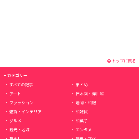
トップに戻る
カテゴリー
すべての記事
まとめ
アート
日本画・浮世絵
ファッション
着物・和服
雑貨・インテリア
和雑貨
グルメ
和菓子
観光・地域
エンタメ
暮らし
歴史・文化