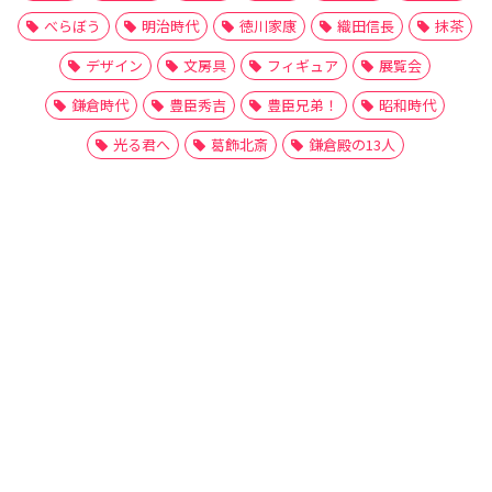
べらぼう
明治時代
徳川家康
織田信長
抹茶
デザイン
文房具
フィギュア
展覧会
鎌倉時代
豊臣秀吉
豊臣兄弟！
昭和時代
光る君へ
葛飾北斎
鎌倉殿の13人