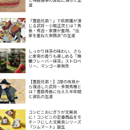
涯
『豊臣兄弟！』で萩原護が演
じる武将・小堀正次とは？秀
長・秀吉・家康が重用、“出
家を重ねた実務派”の生涯
しっかり抹茶の味わい、さら
に果実の香りも楽しめる「無
糖フレーバー抹茶」ストロベ
リー、マンゴー新発売
【豊臣兄弟！】2度の改易か
ら復活した武将・多賀秀種と
は？豊臣秀長に仕えた半年間
と波乱の生涯
コンビニおにぎりが文房具
に！コンビニの定番商品をモ
チーフにした文房具シリーズ
『ジムマート』誕生