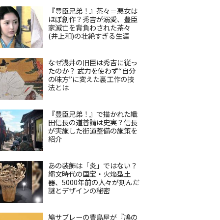
『豊臣兄弟！』茶々＝悪女は
ほぼ創作？秀吉が溺愛、豊臣
家滅亡を背負わされた茶々
(井上和)の壮絶すぎる生涯
なぜ浅井の旧臣は秀吉に従っ
たのか？ 武力を使わず“自分
の味方”に変えた裏工作の技
法とは
『豊臣兄弟！』で描かれた織
田信長の道普請は史実？信長
が実施した街道整備の施策を
紹介
あの装飾は「炎」ではない？
縄文時代の国宝・火焔型土
器、5000年前の人々が刻んだ
謎とデザインの秘密
鳩サブレーの豊島屋が『鳩の