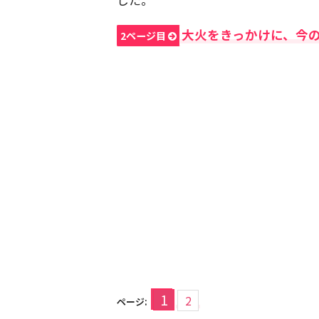
大火をきっかけに、今
2ページ目
1
2
ページ: