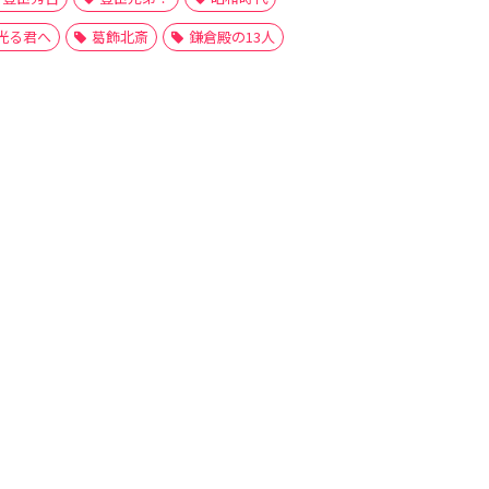
光る君へ
葛飾北斎
鎌倉殿の13人