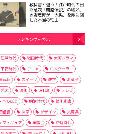
教科書と違う！江戸時代の田
沼意次「賄賂伝説」の嘘と、
水野忠邦が「大奥」を敵に回
した本当の理由
ランキングを表示
江戸時代
戦国時代
大河ドラマ
平安時代
アニメ
ロングセラー
国武将
スイーツ
雑学
お菓子
幕末
漫画
時代劇
テレビ
べらぼう
明治時代
徳川家康
田信長
抹茶
デザイン
文房具
フィギュア
展覧会
鎌倉時代
豊臣秀吉
豊臣兄弟！
昭和時代