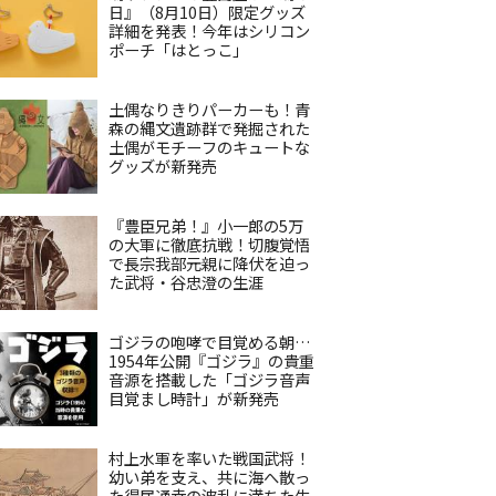
日』（8月10日）限定グッズ
詳細を発表！今年はシリコン
ポーチ「はとっこ」
土偶なりきりパーカーも！青
森の縄文遺跡群で発掘された
土偶がモチーフのキュートな
グッズが新発売
『豊臣兄弟！』小一郎の5万
の大軍に徹底抗戦！切腹覚悟
で長宗我部元親に降伏を迫っ
た武将・谷忠澄の生涯
ゴジラの咆哮で目覚める朝…
1954年公開『ゴジラ』の貴重
音源を搭載した「ゴジラ音声
目覚まし時計」が新発売
村上水軍を率いた戦国武将！
幼い弟を支え、共に海へ散っ
た得居通幸の波乱に満ちた生