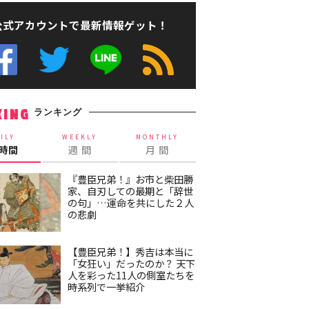
公式アカウントで最新情報ゲット！
ランキング
KING
ILY
WEEKLY
MONTHLY
4時間
週 間
月 間
『豊臣兄弟！』お市と柴田勝
家、自刃しての最期と「辞世
の句」…運命を共にした２人
の悲劇
【豊臣兄弟！】秀吉は本当に
「女狂い」だったのか？ 天下
人を彩った11人の側室たちを
時系列で一挙紹介