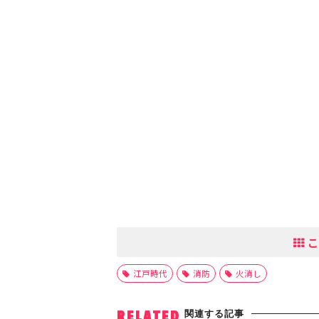
こ
江戸時代
消防
火消し
関連する記事
RELATED