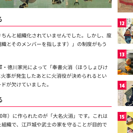
る
12
きちんと組織化されていませんでした。しかし、度
組織とそのメンバーを指します）」の制度がもう
13
代将軍・徳川家光によって「奉書火消（ほうしょびけ
は火事が発生したあとに火消役が決められるとい
ードが欠けていました。
14
る
永20年）に作られたのが「大名火消」です。これは
15
た組織で、江戸城や武士の家を守ることが目的で