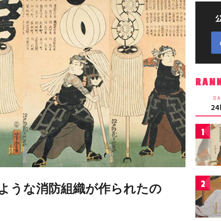
RAN
DA
2
1
2
ような消防組織が作られたの