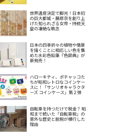
世界遺産決定で脚光！日本初
の巨大都城・藤原京を創り上
げた知られざる女帝・持統天
皇の凄絶な執念
日本の四季折々の植物や情景
を描くことに相応しい色を集
めた水彩色鉛筆『色辞典』が
新発売！
ハローキティ、ポチャッコた
ちが昭和レトロなコインケー
スに！「サンリオキャラクタ
ーズ コインケース」第２弾
自転車を持つだけで税金？ 昭
和まで続いた「自転車税」の
意外な歴史と脱税が横行した
理由