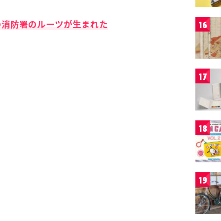
の消防署のルーツが生まれた
16
17
18
19