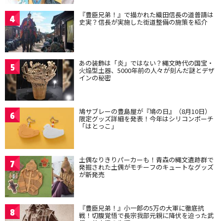
『豊臣兄弟！』で描かれた織田信長の道普請は
4
史実？信長が実施した街道整備の施策を紹介
あの装飾は「炎」ではない？縄文時代の国宝・
5
火焔型土器、5000年前の人々が刻んだ謎とデザ
インの秘密
鳩サブレーの豊島屋が『鳩の日』（8月10日）
6
限定グッズ詳細を発表！今年はシリコンポーチ
「はとっこ」
土偶なりきりパーカーも！青森の縄文遺跡群で
7
発掘された土偶がモチーフのキュートなグッズ
が新発売
『豊臣兄弟！』小一郎の5万の大軍に徹底抗
8
戦！切腹覚悟で長宗我部元親に降伏を迫った武