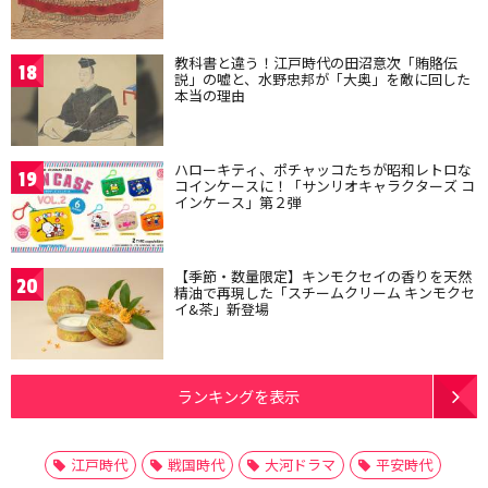
教科書と違う！江戸時代の田沼意次「賄賂伝
18
説」の嘘と、水野忠邦が「大奥」を敵に回した
本当の理由
ハローキティ、ポチャッコたちが昭和レトロな
19
コインケースに！「サンリオキャラクターズ コ
インケース」第２弾
【季節・数量限定】キンモクセイの香りを天然
20
精油で再現した「スチームクリーム キンモクセ
イ&茶」新登場
ランキングを表示
江戸時代
戦国時代
大河ドラマ
平安時代