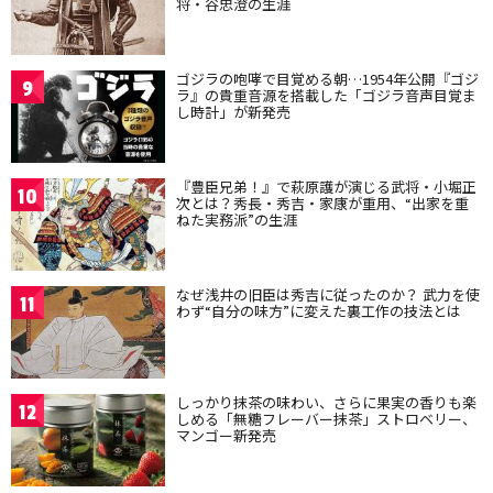
将・谷忠澄の生涯
ゴジラの咆哮で目覚める朝…1954年公開『ゴジ
9
ラ』の貴重音源を搭載した「ゴジラ音声目覚ま
し時計」が新発売
『豊臣兄弟！』で萩原護が演じる武将・小堀正
10
次とは？秀長・秀吉・家康が重用、“出家を重
ねた実務派”の生涯
なぜ浅井の旧臣は秀吉に従ったのか？ 武力を使
11
わず“自分の味方”に変えた裏工作の技法とは
しっかり抹茶の味わい、さらに果実の香りも楽
12
しめる「無糖フレーバー抹茶」ストロベリー、
マンゴー新発売