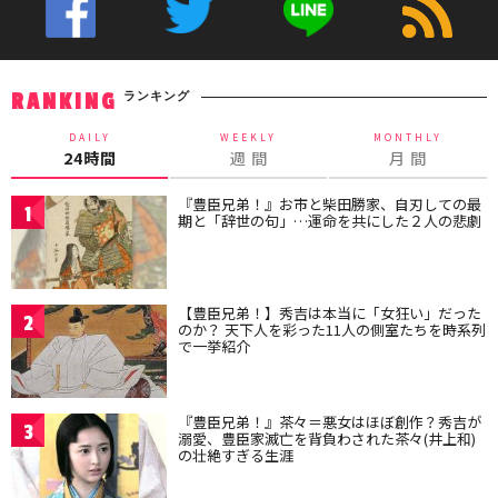
ランキング
RANKING
DAILY
WEEKLY
MONTHLY
24時間
週 間
月 間
『豊臣兄弟！』お市と柴田勝家、自刃しての最
1
期と「辞世の句」…運命を共にした２人の悲劇
【豊臣兄弟！】秀吉は本当に「女狂い」だった
2
のか？ 天下人を彩った11人の側室たちを時系列
で一挙紹介
『豊臣兄弟！』茶々＝悪女はほぼ創作？秀吉が
3
溺愛、豊臣家滅亡を背負わされた茶々(井上和)
の壮絶すぎる生涯