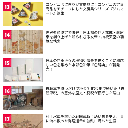
コンビニおにぎりが文房具に！コンビニの定番
13
商品をモチーフにした文房具シリーズ『ジムマ
ート』誕生
世界遺産決定で脚光！日本初の巨大都城・藤原
14
京を創り上げた知られざる女帝・持統天皇の凄
絶な執念
日本の四季折々の植物や情景を描くことに相応
15
しい色を集めた水彩色鉛筆『色辞典』が新発
売！
自転車を持つだけで税金？ 昭和まで続いた「自
16
転車税」の意外な歴史と脱税が横行した理由
村上水軍を率いた戦国武将！幼い弟を支え、共
17
に海へ散った得居通幸の波乱に満ちた生涯