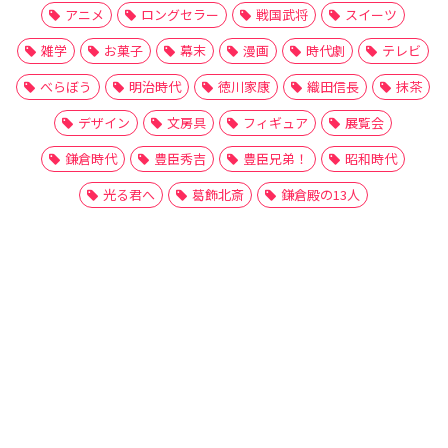
アニメ
ロングセラー
戦国武将
スイーツ
雑学
お菓子
幕末
漫画
時代劇
テレビ
べらぼう
明治時代
徳川家康
織田信長
抹茶
デザイン
文房具
フィギュア
展覧会
鎌倉時代
豊臣秀吉
豊臣兄弟！
昭和時代
光る君へ
葛飾北斎
鎌倉殿の13人