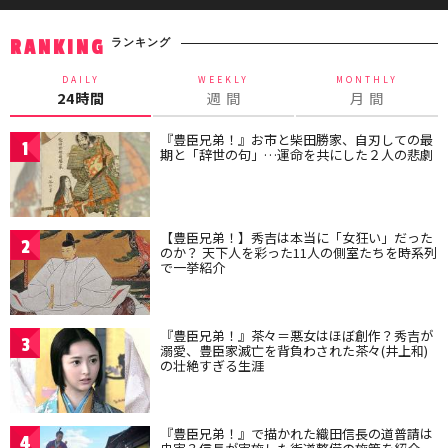
ランキング
RANKING
DAILY
WEEKLY
MONTHLY
24時間
週 間
月 間
『豊臣兄弟！』お市と柴田勝家、自刃しての最
1
期と「辞世の句」…運命を共にした２人の悲劇
【豊臣兄弟！】秀吉は本当に「女狂い」だった
2
のか？ 天下人を彩った11人の側室たちを時系列
で一挙紹介
『豊臣兄弟！』茶々＝悪女はほぼ創作？秀吉が
3
溺愛、豊臣家滅亡を背負わされた茶々(井上和)
の壮絶すぎる生涯
『豊臣兄弟！』で描かれた織田信長の道普請は
4