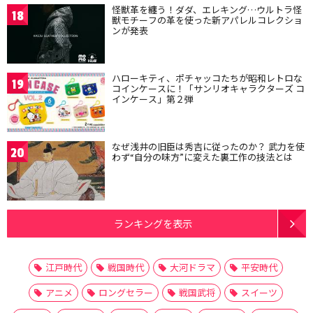
怪獣革を纏う！ダダ、エレキング…ウルトラ怪
18
獣モチーフの革を使った新アパレルコレクショ
ンが発表
ハローキティ、ポチャッコたちが昭和レトロな
19
コインケースに！「サンリオキャラクターズ コ
インケース」第２弾
なぜ浅井の旧臣は秀吉に従ったのか？ 武力を使
20
わず“自分の味方”に変えた裏工作の技法とは
ランキングを表示
江戸時代
戦国時代
大河ドラマ
平安時代
アニメ
ロングセラー
戦国武将
スイーツ