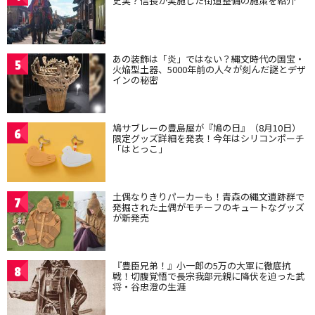
史実？信長が実施した街道整備の施策を紹介
あの装飾は「炎」ではない？縄文時代の国宝・
5
火焔型土器、5000年前の人々が刻んだ謎とデザ
インの秘密
鳩サブレーの豊島屋が『鳩の日』（8月10日）
6
限定グッズ詳細を発表！今年はシリコンポーチ
「はとっこ」
土偶なりきりパーカーも！青森の縄文遺跡群で
7
発掘された土偶がモチーフのキュートなグッズ
が新発売
『豊臣兄弟！』小一郎の5万の大軍に徹底抗
8
戦！切腹覚悟で長宗我部元親に降伏を迫った武
将・谷忠澄の生涯