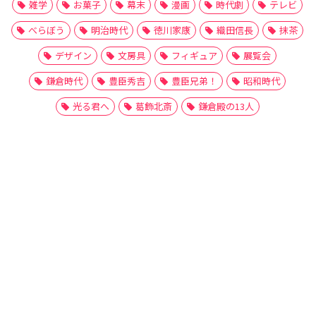
雑学
お菓子
幕末
漫画
時代劇
テレビ
べらぼう
明治時代
徳川家康
織田信長
抹茶
デザイン
文房具
フィギュア
展覧会
鎌倉時代
豊臣秀吉
豊臣兄弟！
昭和時代
光る君へ
葛飾北斎
鎌倉殿の13人