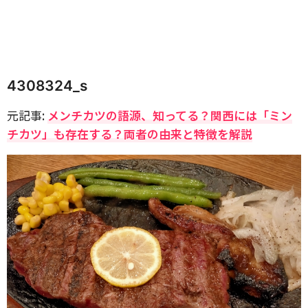
4308324_s
元記事:
メンチカツの語源、知ってる？関西には「ミン
チカツ」も存在する？両者の由来と特徴を解説