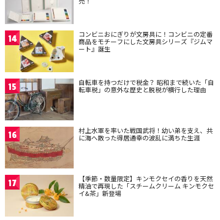
売！
コンビニおにぎりが文房具に！コンビニの定番
14
商品をモチーフにした文房具シリーズ『ジムマ
ート』誕生
自転車を持つだけで税金？ 昭和まで続いた「自
15
転車税」の意外な歴史と脱税が横行した理由
村上水軍を率いた戦国武将！幼い弟を支え、共
16
に海へ散った得居通幸の波乱に満ちた生涯
【季節・数量限定】キンモクセイの香りを天然
17
精油で再現した「スチームクリーム キンモクセ
イ&茶」新登場