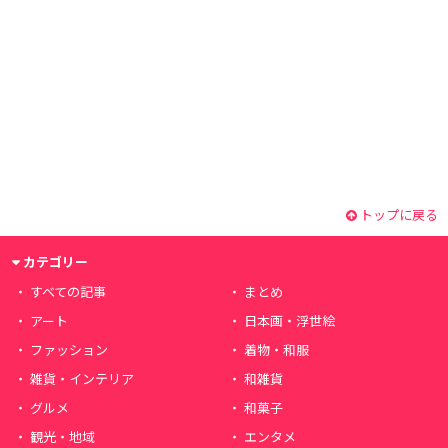
トップに戻る
カテゴリー
すべての記事
まとめ
アート
日本画・浮世絵
ファッション
着物・和服
雑貨・インテリア
和雑貨
グルメ
和菓子
観光・地域
エンタメ