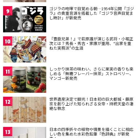
ゴジラの咆哮で目覚める朝…1954年公開『ゴジ
9
ラ』の貴重音源を搭載した「ゴジラ音声目覚ま
し時計」が新発売
『豊臣兄弟！』で萩原護が演じる武将・小堀正
10
次とは？秀長・秀吉・家康が重用、“出家を重
ねた実務派”の生涯
しっかり抹茶の味わい、さらに果実の香りも楽
11
しめる「無糖フレーバー抹茶」ストロベリー、
マンゴー新発売
世界遺産決定で脚光！日本初の巨大都城・藤原
12
京を創り上げた知られざる女帝・持統天皇の凄
絶な執念
日本の四季折々の植物や情景を描くことに相応
13
しい色を集めた水彩色鉛筆『色辞典』が新発