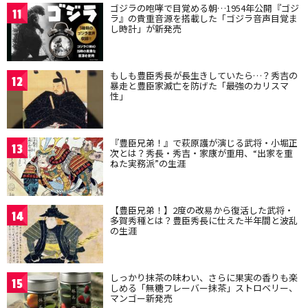
ゴジラの咆哮で目覚める朝…1954年公開『ゴジ
11
ラ』の貴重音源を搭載した「ゴジラ音声目覚ま
し時計」が新発売
もしも豊臣秀長が長生きしていたら…？秀吉の
12
暴走と豊臣家滅亡を防げた「最強のカリスマ
性」
『豊臣兄弟！』で萩原護が演じる武将・小堀正
13
次とは？秀長・秀吉・家康が重用、“出家を重
ねた実務派”の生涯
【豊臣兄弟！】2度の改易から復活した武将・
14
多賀秀種とは？豊臣秀長に仕えた半年間と波乱
の生涯
しっかり抹茶の味わい、さらに果実の香りも楽
15
しめる「無糖フレーバー抹茶」ストロベリー、
マンゴー新発売