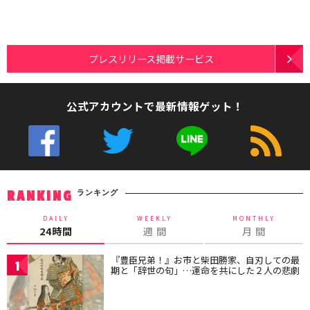
プレスリリース掲載サービス
公式アカウントで最新情報ゲット！
ランキング
RANKING
DAILY
WEEKLY
MONTHLY
24時間
週 間
月 間
『豊臣兄弟！』お市と柴田勝家、自刃しての最
1
期と「辞世の句」…運命を共にした２人の悲劇