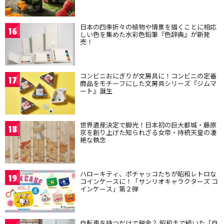
日本の四季折々の植物や情景を描くことに相応
16
しい色を集めた水彩色鉛筆『色辞典』が新発
売！
コンビニおにぎりが文房具に！コンビニの定番
17
商品をモチーフにした文房具シリーズ『ジムマ
ート』誕生
世界遺産決定で脚光！日本初の巨大都城・藤原
18
京を創り上げた知られざる女帝・持統天皇の凄
絶な執念
ハローキティ、ポチャッコたちが昭和レトロな
19
コインケースに！「サンリオキャラクターズ コ
インケース」第２弾
自転車を持つだけで税金？ 昭和まで続いた「自