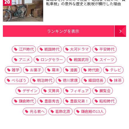
20
転車税」の意外な歴史と脱税が横行した理由
ランキングを表示
江戸時代
戦国時代
大河ドラマ
平安時代
アニメ
ロングセラー
戦国武将
スイーツ
雑学
お菓子
幕末
漫画
時代劇
テレビ
べらぼう
明治時代
徳川家康
織田信長
抹茶
デザイン
文房具
フィギュア
展覧会
鎌倉時代
豊臣秀吉
豊臣兄弟！
昭和時代
光る君へ
葛飾北斎
鎌倉殿の13人