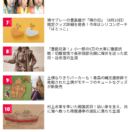
鳩サブレーの豊島屋が『鳩の日』（8月10日）
7
限定グッズ詳細を発表！今年はシリコンポーチ
「はとっこ」
『豊臣兄弟！』小一郎の5万の大軍に徹底抗
8
戦！切腹覚悟で長宗我部元親に降伏を迫った武
将・谷忠澄の生涯
土偶なりきりパーカーも！青森の縄文遺跡群で
9
発掘された土偶がモチーフのキュートなグッズ
が新発売
村上水軍を率いた戦国武将！幼い弟を支え、共
10
に海へ散った得居通幸の波乱に満ちた生涯