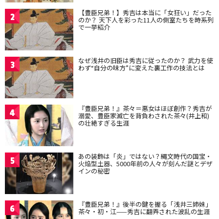
【豊臣兄弟！】秀吉は本当に「女狂い」だった
2
のか？ 天下人を彩った11人の側室たちを時系列
で一挙紹介
なぜ浅井の旧臣は秀吉に従ったのか？ 武力を使
3
わず“自分の味方”に変えた裏工作の技法とは
『豊臣兄弟！』茶々＝悪女はほぼ創作？秀吉が
4
溺愛、豊臣家滅亡を背負わされた茶々(井上和)
の壮絶すぎる生涯
あの装飾は「炎」ではない？縄文時代の国宝・
5
火焔型土器、5000年前の人々が刻んだ謎とデザ
インの秘密
『豊臣兄弟！』後半の鍵を握る「浅井三姉妹」
6
茶々・初・江——秀吉に翻弄された波乱の生涯