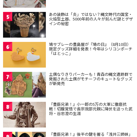
あの装飾は「炎」ではない？縄文時代の国宝・
5
火焔型土器、5000年前の人々が刻んだ謎とデザ
インの秘密
鳩サブレーの豊島屋が『鳩の日』（8月10日）
6
限定グッズ詳細を発表！今年はシリコンポーチ
「はとっこ」
土偶なりきりパーカーも！青森の縄文遺跡群で
7
発掘された土偶がモチーフのキュートなグッズ
が新発売
『豊臣兄弟！』小一郎の5万の大軍に徹底抗
8
戦！切腹覚悟で長宗我部元親に降伏を迫った武
将・谷忠澄の生涯
『豊臣兄弟！』後半の鍵を握る「浅井三姉妹」
9