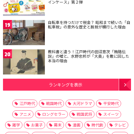
インケース」第２弾
自転車を持つだけで税金？ 昭和まで続いた「自
19
転車税」の意外な歴史と脱税が横行した理由
教科書と違う！江戸時代の田沼意次「賄賂伝
20
説」の嘘と、水野忠邦が「大奥」を敵に回した
本当の理由
ランキングを表示
江戸時代
戦国時代
大河ドラマ
平安時代
アニメ
ロングセラー
戦国武将
スイーツ
雑学
お菓子
幕末
漫画
時代劇
テレビ