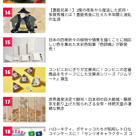
【豊臣兄弟！】2度の改易から復活した武将・
14
多賀秀種とは？豊臣秀長に仕えた半年間と波乱
の生涯
日本の四季折々の植物や情景を描くことに相応
15
しい色を集めた水彩色鉛筆『色辞典』が新発
売！
コンビニおにぎりが文房具に！コンビニの定番
16
商品をモチーフにした文房具シリーズ『ジムマ
ート』誕生
世界遺産決定で脚光！日本初の巨大都城・藤原
17
京を創り上げた知られざる女帝・持統天皇の凄
絶な執念
ハローキティ、ポチャッコたちが昭和レトロな
18
コインケースに！「サンリオキャラクターズ コ