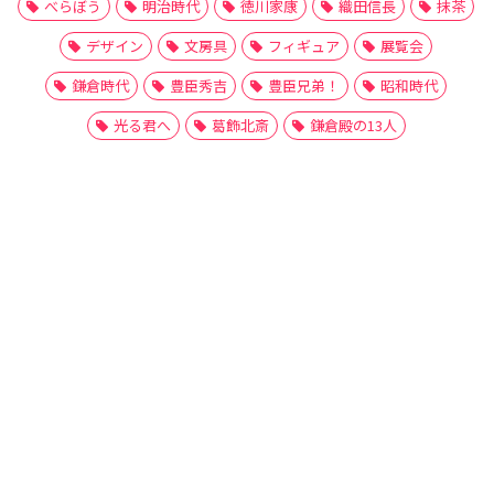
べらぼう
明治時代
徳川家康
織田信長
抹茶
デザイン
文房具
フィギュア
展覧会
鎌倉時代
豊臣秀吉
豊臣兄弟！
昭和時代
光る君へ
葛飾北斎
鎌倉殿の13人