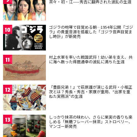
茶々・初・江——秀吉に翻弄された波乱の生涯
ゴジラの咆哮で目覚める朝…1954年公開『ゴジ
10
ラ』の貴重音源を搭載した「ゴジラ音声目覚ま
し時計」が新発売
村上水軍を率いた戦国武将！幼い弟を支え、共
11
に海へ散った得居通幸の波乱に満ちた生涯
『豊臣兄弟！』で萩原護が演じる武将・小堀正
12
次とは？秀長・秀吉・家康が重用、“出家を重
ねた実務派”の生涯
しっかり抹茶の味わい、さらに果実の香りも楽
13
しめる「無糖フレーバー抹茶」ストロベリー、
マンゴー新発売