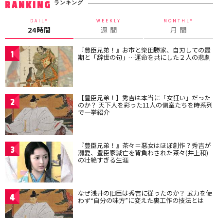
ランキング
RANKING
DAILY
WEEKLY
MONTHLY
24時間
週 間
月 間
『豊臣兄弟！』お市と柴田勝家、自刃しての最
1
期と「辞世の句」…運命を共にした２人の悲劇
【豊臣兄弟！】秀吉は本当に「女狂い」だった
2
のか？ 天下人を彩った11人の側室たちを時系列
で一挙紹介
『豊臣兄弟！』茶々＝悪女はほぼ創作？秀吉が
3
溺愛、豊臣家滅亡を背負わされた茶々(井上和)
の壮絶すぎる生涯
なぜ浅井の旧臣は秀吉に従ったのか？ 武力を使
4
わず“自分の味方”に変えた裏工作の技法とは