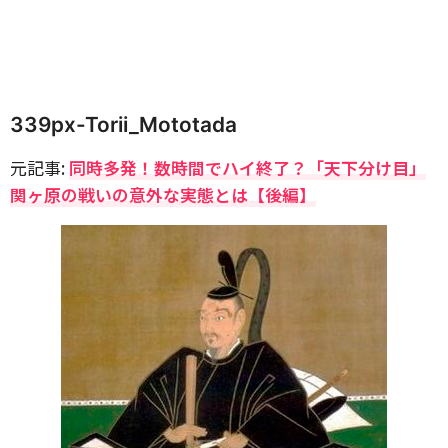
339px-Torii_Mototada
元記事:
同時多発！数時間でハイ終了？「天下分け目」
関ヶ原の戦いの意外な実態とは【後編】