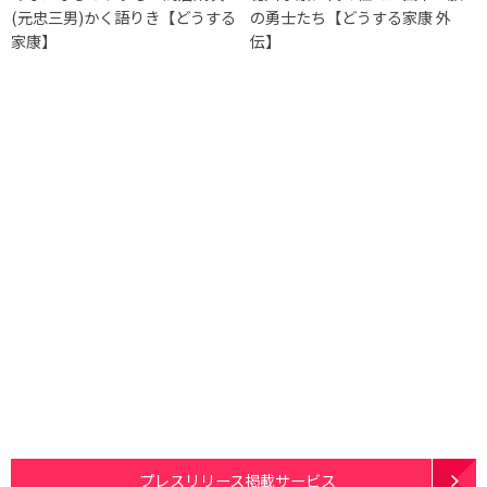
(元忠三男)かく語りき【どうする
の勇士たち【どうする家康 外
家康】
伝】
プレスリリース掲載サービス