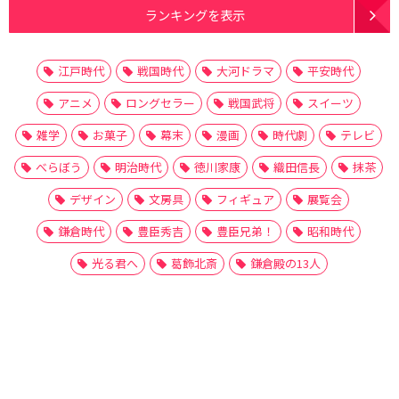
ランキングを表示
江戸時代
戦国時代
大河ドラマ
平安時代
アニメ
ロングセラー
戦国武将
スイーツ
雑学
お菓子
幕末
漫画
時代劇
テレビ
べらぼう
明治時代
徳川家康
織田信長
抹茶
デザイン
文房具
フィギュア
展覧会
鎌倉時代
豊臣秀吉
豊臣兄弟！
昭和時代
光る君へ
葛飾北斎
鎌倉殿の13人