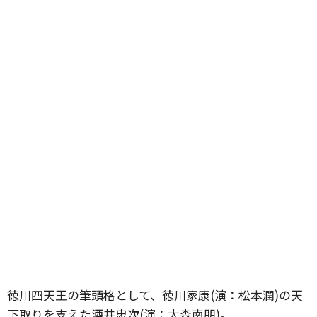
徳川四天王の筆頭格として、徳川家康(演：松本潤)の天
下取りを支えた酒井忠次(演：大森南朋)。