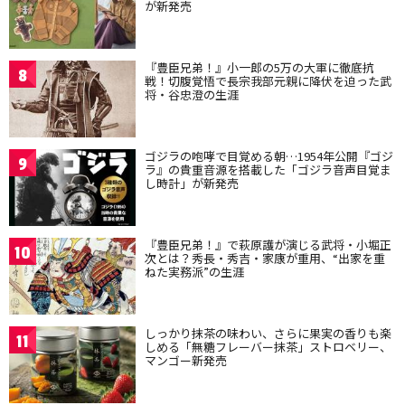
が新発売
『豊臣兄弟！』小一郎の5万の大軍に徹底抗
8
戦！切腹覚悟で長宗我部元親に降伏を迫った武
将・谷忠澄の生涯
ゴジラの咆哮で目覚める朝…1954年公開『ゴジ
9
ラ』の貴重音源を搭載した「ゴジラ音声目覚ま
し時計」が新発売
『豊臣兄弟！』で萩原護が演じる武将・小堀正
10
次とは？秀長・秀吉・家康が重用、“出家を重
ねた実務派”の生涯
しっかり抹茶の味わい、さらに果実の香りも楽
11
しめる「無糖フレーバー抹茶」ストロベリー、
マンゴー新発売