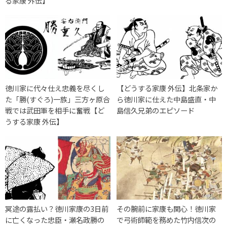
る家康 外伝】
徳川家に代々仕え忠義を尽くし
【どうする家康 外伝】北条家か
た「勝(すぐろ)一族」三方ヶ原合
ら徳川家に仕えた中島盛直・中
戦では武田軍を相手に奮戦【ど
島信久兄弟のエピソード
うする家康 外伝】
冥途の露払い？徳川家康の3日前
その腕前に家康も関心！徳川家
に亡くなった忠臣・瀬名政勝の
で弓術師範を務めた竹内信次の