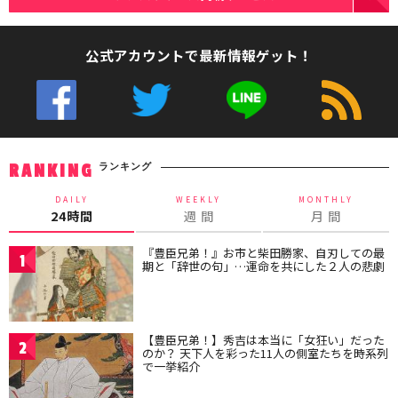
公式アカウントで最新情報ゲット！
ランキング
RANKING
DAILY
WEEKLY
MONTHLY
24時間
週 間
月 間
『豊臣兄弟！』お市と柴田勝家、自刃しての最
1
期と「辞世の句」…運命を共にした２人の悲劇
【豊臣兄弟！】秀吉は本当に「女狂い」だった
2
のか？ 天下人を彩った11人の側室たちを時系列
で一挙紹介