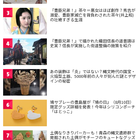
『豊臣兄弟！』茶々＝悪女はほぼ創作？秀吉が
3
溺愛、豊臣家滅亡を背負わされた茶々(井上和)
の壮絶すぎる生涯
『豊臣兄弟！』で描かれた織田信長の道普請は
4
史実？信長が実施した街道整備の施策を紹介
あの装飾は「炎」ではない？縄文時代の国宝・
5
火焔型土器、5000年前の人々が刻んだ謎とデザ
インの秘密
鳩サブレーの豊島屋が『鳩の日』（8月10日）
6
限定グッズ詳細を発表！今年はシリコンポーチ
「はとっこ」
土偶なりきりパーカーも！青森の縄文遺跡群で
7
発掘された土偶がモチーフのキュートなグッズ