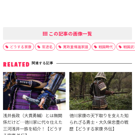
この記事の画像一覧
どうする家康
官途名
寛政重脩諸家譜
戦国時代
戦国武
関連する記事
RELATED
浅井長政（大貫勇輔）とは無関
徳川家康の天下取りを支えた知
係だけど…徳川家に代々仕えた
られざる勇士・大久保忠豊の戦
三河浅井一族を紹介！【どうす
歴【どうする家康 外伝】