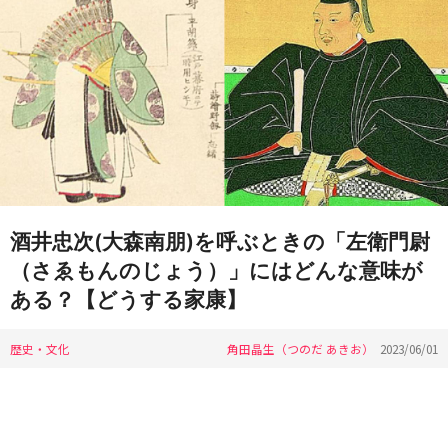
酒井忠次(大森南朋)を呼ぶときの「左衛門尉
（さゑもんのじょう）」にはどんな意味が
ある？【どうする家康】
歴史・文化
角田晶生（つのだ あきお）
2023/06/01