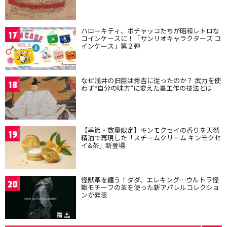
ハローキティ、ポチャッコたちが昭和レトロな
17
コインケースに！「サンリオキャラクターズ コ
インケース」第２弾
なぜ浅井の旧臣は秀吉に従ったのか？ 武力を使
18
わず“自分の味方”に変えた裏工作の技法とは
【季節・数量限定】キンモクセイの香りを天然
19
精油で再現した「スチームクリーム キンモクセ
イ&茶」新登場
怪獣革を纏う！ダダ、エレキング…ウルトラ怪
20
獣モチーフの革を使った新アパレルコレクショ
ンが発表