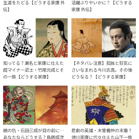
生涯をたどる【どうする家康 外
活躍ぶりやいかに？【どうする
伝】
家康 外伝】
知ってる？瀬名と家康に仕えた
【ネタバレ注意】孤独と狂気に
超マイナー武士・竹尾元成とそ
さいなまれる今川氏真。その後
の一族【どうする家康】
どうなる？【どうする家康】
親の仇・石田三成が目の前に…
悲劇の英雄・木曾義仲の末裔？
あなたならどうする？鳥居成次
徳川家康に代々仕えた山下一族