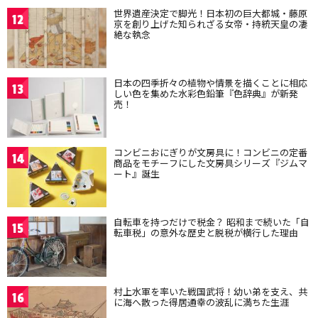
世界遺産決定で脚光！日本初の巨大都城・藤原
12
京を創り上げた知られざる女帝・持統天皇の凄
絶な執念
日本の四季折々の植物や情景を描くことに相応
13
しい色を集めた水彩色鉛筆『色辞典』が新発
売！
コンビニおにぎりが文房具に！コンビニの定番
14
商品をモチーフにした文房具シリーズ『ジムマ
ート』誕生
自転車を持つだけで税金？ 昭和まで続いた「自
15
転車税」の意外な歴史と脱税が横行した理由
村上水軍を率いた戦国武将！幼い弟を支え、共
16
に海へ散った得居通幸の波乱に満ちた生涯