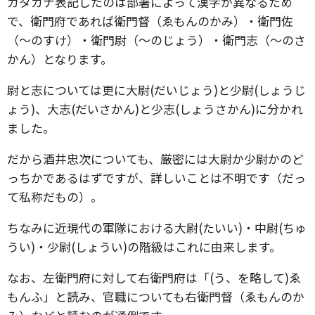
カタカナ表記したのは部署によって漢字が異なるため
で、衛門府であれば衛門督（ゑもんのかみ）・衛門佐
（～のすけ）・衛門尉（～のじょう）・衛門志（～のさ
かん）となります。
尉と志については更に大尉(だいじょう)と少尉(しょうじ
ょう)、大志(だいさかん)と少志(しょうさかん)に分かれ
ました。
だから酒井忠次についても、厳密には大尉か少尉かのど
っちかであるはずですが、詳しいことは不明です（だっ
て私称だもの）。
ちなみに近現代の軍隊における大尉(たいい)・中尉(ちゅ
うい)・少尉(しょうい)の階級はこれに由来します。
なお、左衛門府に対して右衛門府は「(う、を略して)ゑ
もんふ」と読み、官職についても右衛門督（ゑもんのか