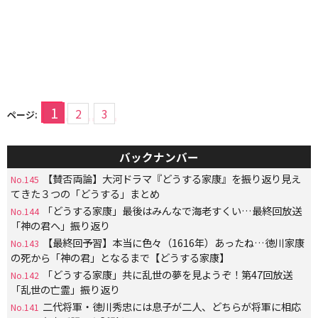
1
2
3
ページ:
バックナンバー
【賛否両論】大河ドラマ『どうする家康』を振り返り見え
No.145
てきた３つの「どうする」まとめ
「どうする家康」最後はみんなで海老すくい…最終回放送
No.144
「神の君へ」振り返り
【最終回予習】本当に色々（1616年）あったね…徳川家康
No.143
の死から「神の君」となるまで【どうする家康】
「どうする家康」共に乱世の夢を見ようぞ！第47回放送
No.142
「乱世の亡霊」振り返り
二代将軍・徳川秀忠には息子が二人、どちらが将軍に相応
No.141