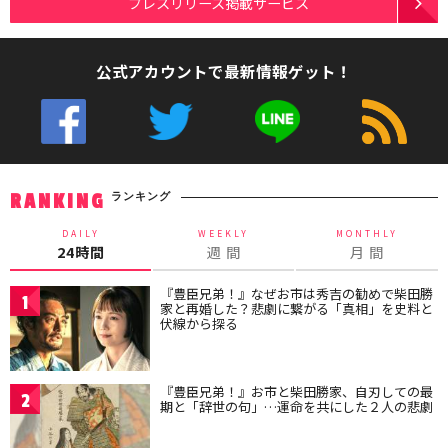
プレスリリース掲載サービス
公式アカウントで最新情報ゲット！
ランキング
RANKING
DAILY
WEEKLY
MONTHLY
24時間
週 間
月 間
『豊臣兄弟！』なぜお市は秀吉の勧めで柴田勝
1
家と再婚した？悲劇に繋がる「真相」を史料と
伏線から探る
『豊臣兄弟！』お市と柴田勝家、自刃しての最
2
期と「辞世の句」…運命を共にした２人の悲劇