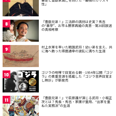
暴走と豊臣家滅亡を防げた「最強のカリスマ
性」
『豊臣兄弟！』三法師の誘拐は史実？秀吉
8
の“暴挙”、お市＆勝家再婚の真意…第30回放送
の真相考察
村上水軍を率いた戦国武将！幼い弟を支え、共
9
に海へ散った得居通幸の波乱に満ちた生涯
ゴジラの咆哮で目覚める朝…1954年公開『ゴジ
10
ラ』の貴重音源を搭載した「ゴジラ音声目覚ま
し時計」が新発売
『豊臣兄弟！』で萩原護が演じる武将・小堀正
11
次とは？秀長・秀吉・家康が重用、“出家を重
ねた実務派”の生涯