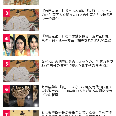
【豊臣兄弟！】秀吉は本当に「女狂い」だった
3
のか？ 天下人を彩った11人の側室たちを時系列
で一挙紹介
『豊臣兄弟！』後半の鍵を握る「浅井三姉妹」
4
茶々・初・江——秀吉に翻弄された波乱の生涯
なぜ浅井の旧臣は秀吉に従ったのか？ 武力を使
5
わず“自分の味方”に変えた裏工作の技法とは
あの装飾は「炎」ではない？縄文時代の国宝・
6
火焔型土器、5000年前の人々が刻んだ謎とデザ
インの秘密
もしも豊臣秀長が長生きしていたら…？秀吉の
7