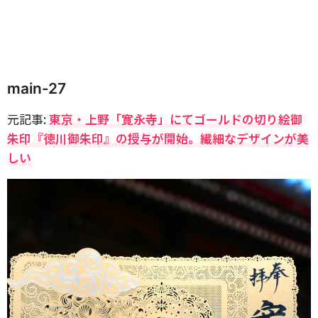
main-27
元記事:
東京・上野「寛永寺」にてゴールドの切り絵御
朱印『徳川御朱印』の授与が開始。繊細なデザインが美
しい