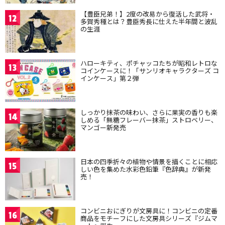
【豊臣兄弟！】2度の改易から復活した武将・
12
多賀秀種とは？豊臣秀長に仕えた半年間と波乱
の生涯
ハローキティ、ポチャッコたちが昭和レトロな
13
コインケースに！「サンリオキャラクターズ コ
インケース」第２弾
しっかり抹茶の味わい、さらに果実の香りも楽
14
しめる「無糖フレーバー抹茶」ストロベリー、
マンゴー新発売
日本の四季折々の植物や情景を描くことに相応
15
しい色を集めた水彩色鉛筆『色辞典』が新発
売！
コンビニおにぎりが文房具に！コンビニの定番
16
商品をモチーフにした文房具シリーズ『ジムマ