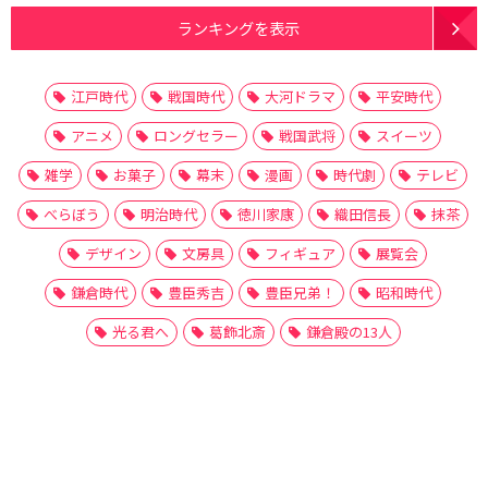
ランキングを表示
江戸時代
戦国時代
大河ドラマ
平安時代
アニメ
ロングセラー
戦国武将
スイーツ
雑学
お菓子
幕末
漫画
時代劇
テレビ
べらぼう
明治時代
徳川家康
織田信長
抹茶
デザイン
文房具
フィギュア
展覧会
鎌倉時代
豊臣秀吉
豊臣兄弟！
昭和時代
光る君へ
葛飾北斎
鎌倉殿の13人