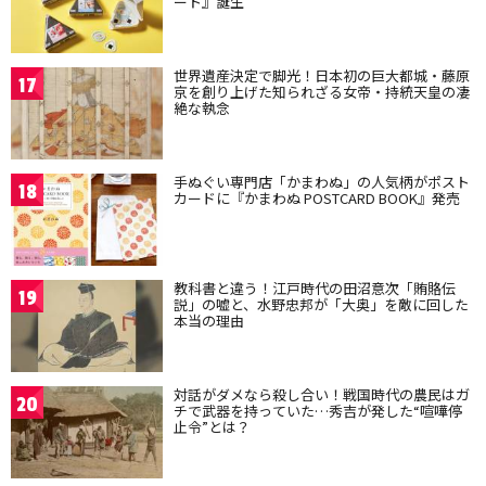
ート』誕生
世界遺産決定で脚光！日本初の巨大都城・藤原
17
京を創り上げた知られざる女帝・持統天皇の凄
絶な執念
手ぬぐい専門店「かまわぬ」の人気柄がポスト
18
カードに『かまわぬ POSTCARD BOOK』発売
教科書と違う！江戸時代の田沼意次「賄賂伝
19
説」の嘘と、水野忠邦が「大奥」を敵に回した
本当の理由
対話がダメなら殺し合い！戦国時代の農民はガ
20
チで武器を持っていた…秀吉が発した“喧嘩停
止令”とは？