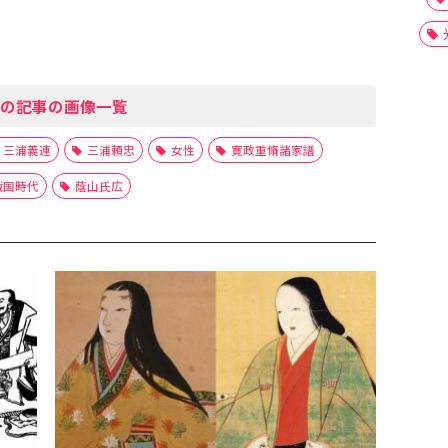
の記事の画像一覧
三浦義連
三浦頼忠
女性
寛政重脩諸家譜
戦国時代
蔭山氏広