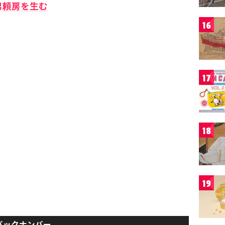
男頼房を生む
16
17
18
19
バックナンバー