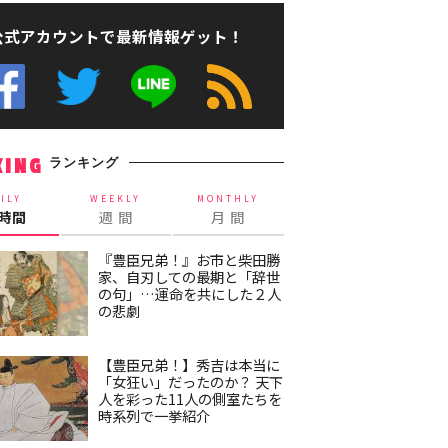
公式アカウントで最新情報ゲット！
ランキング
KING
ILY
WEEKLY
MONTHLY
4時間
週 間
月 間
『豊臣兄弟！』お市と柴田勝
家、自刃しての最期と「辞世
の句」…運命を共にした２人
の悲劇
【豊臣兄弟！】秀吉は本当に
「女狂い」だったのか？ 天下
人を彩った11人の側室たちを
時系列で一挙紹介