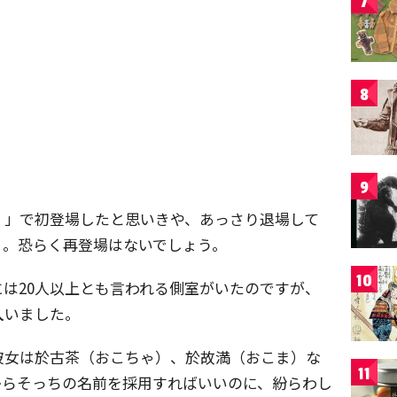
7
8
9
！」で初登場したと思いきや、あっさり退場して
）。恐らく再登場はないでしょう。
10
は20人以上とも言われる側室がいたのですが、
人
いました。
彼女は於古茶（おこちゃ）、於故満（おこま）な
11
からそっちの名前を採用すればいいのに、紛らわし