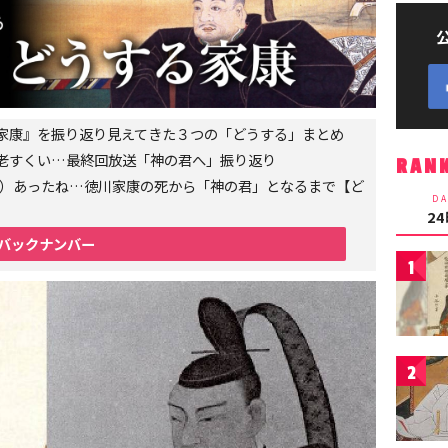
家康』を振り返り見えてきた３つの「どうする」まとめ
老すくい…最終回放送「神の君へ」振り返り
RAN
6年）あったね…徳川家康の死から「神の君」となるまで【ど
DA
2
バックナンバー
1
2