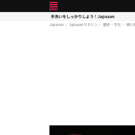
手洗いをしっかりしよう！Japaaan
Japaaan
Japaaanマガジン
歴史・文化
徳川