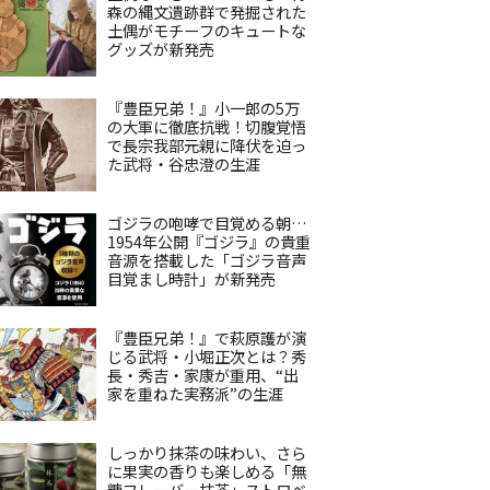
森の縄文遺跡群で発掘された
土偶がモチーフのキュートな
グッズが新発売
『豊臣兄弟！』小一郎の5万
の大軍に徹底抗戦！切腹覚悟
で長宗我部元親に降伏を迫っ
た武将・谷忠澄の生涯
ゴジラの咆哮で目覚める朝…
1954年公開『ゴジラ』の貴重
音源を搭載した「ゴジラ音声
目覚まし時計」が新発売
『豊臣兄弟！』で萩原護が演
じる武将・小堀正次とは？秀
長・秀吉・家康が重用、“出
家を重ねた実務派”の生涯
しっかり抹茶の味わい、さら
に果実の香りも楽しめる「無
糖フレーバー抹茶」ストロベ