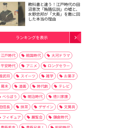
教科書と違う！江戸時代の田
沼意次「賄賂伝説」の嘘と、
水野忠邦が「大奥」を敵に回
した本当の理由
ランキングを表示
江戸時代
戦国時代
大河ドラマ
平安時代
アニメ
ロングセラー
国武将
スイーツ
雑学
お菓子
幕末
漫画
時代劇
テレビ
べらぼう
明治時代
徳川家康
田信長
抹茶
デザイン
文房具
フィギュア
展覧会
鎌倉時代
豊臣秀吉
豊臣兄弟！
昭和時代