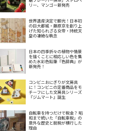
リー、マンゴー新発売
世界遺産決定で脚光！日本初
の巨大都城・藤原京を創り上
げた知られざる女帝・持統天
皇の凄絶な執念
日本の四季折々の植物や情景
を描くことに相応しい色を集
めた水彩色鉛筆『色辞典』が
新発売！
コンビニおにぎりが文房具
に！コンビニの定番商品をモ
チーフにした文房具シリーズ
『ジムマート』誕生
自転車を持つだけで税金？ 昭
和まで続いた「自転車税」の
意外な歴史と脱税が横行した
理由