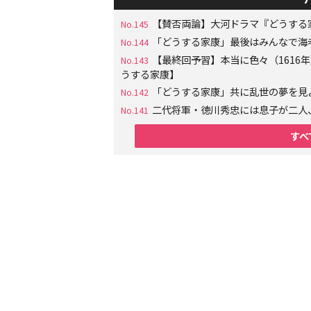
【賛否両論】大河ドラマ『どうする
No.145
「どうする家康」最後はみんなで海
No.144
【最終回予習】本当に色々（161
No.143
うする家康】
「どうする家康」共に乱世の夢を見
No.142
二代将軍・徳川秀忠には息子が二人
No.141
すべ