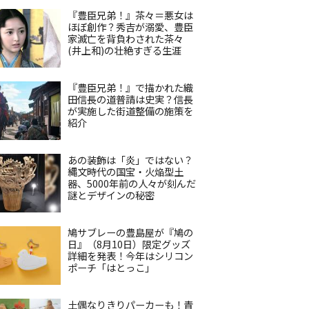
『豊臣兄弟！』茶々＝悪女は
ほぼ創作？秀吉が溺愛、豊臣
家滅亡を背負わされた茶々
(井上和)の壮絶すぎる生涯
『豊臣兄弟！』で描かれた織
田信長の道普請は史実？信長
が実施した街道整備の施策を
紹介
あの装飾は「炎」ではない？
縄文時代の国宝・火焔型土
器、5000年前の人々が刻んだ
謎とデザインの秘密
鳩サブレーの豊島屋が『鳩の
日』（8月10日）限定グッズ
詳細を発表！今年はシリコン
ポーチ「はとっこ」
土偶なりきりパーカーも！青