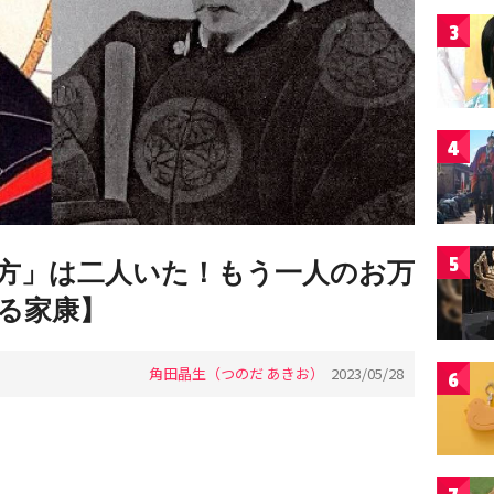
3
4
5
方」は二人いた！もう一人のお万
る家康】
角田晶生（つのだ あきお）
2023/05/28
6