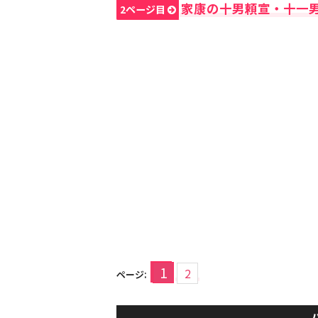
家康の十男頼宣・十一
2ページ目
1
2
ページ: