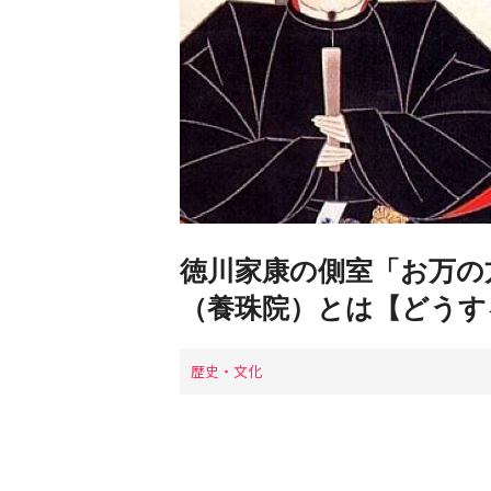
徳川家康の側室「お万の
（養珠院）とは【どうす
歴史・文化