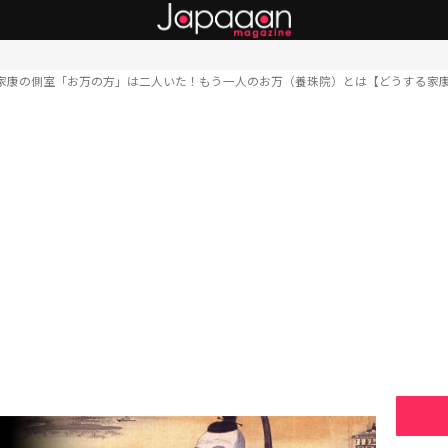
家康の側室「お万の方」は二人いた！もう一人のお万（養珠院）とは【どうする家