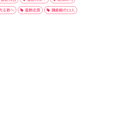
光る君へ
葛飾北斎
鎌倉殿の13人