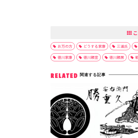
こ
お万の方
どうする家康
三浦氏
徳川家康
徳川頼宣
徳川頼房
関連する記事
RELATED