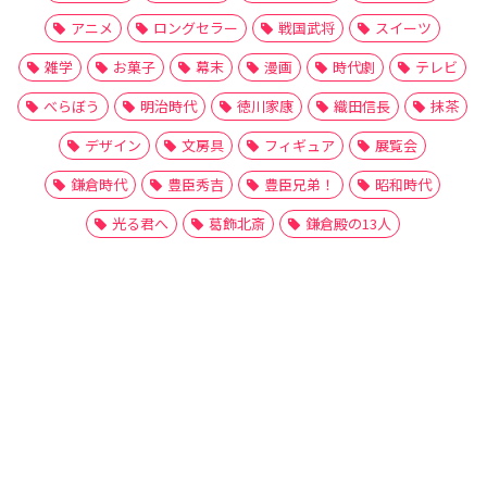
アニメ
ロングセラー
戦国武将
スイーツ
雑学
お菓子
幕末
漫画
時代劇
テレビ
べらぼう
明治時代
徳川家康
織田信長
抹茶
デザイン
文房具
フィギュア
展覧会
鎌倉時代
豊臣秀吉
豊臣兄弟！
昭和時代
光る君へ
葛飾北斎
鎌倉殿の13人