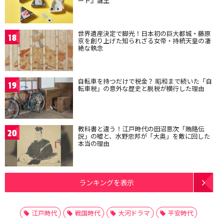
ート』誕生
世界遺産決定で脚光！日本初の巨大都城・藤原
18
京を創り上げた知られざる女帝・持統天皇の凄
絶な執念
自転車を持つだけで税金？ 昭和まで続いた「自
19
転車税」の意外な歴史と脱税が横行した理由
教科書と違う！江戸時代の田沼意次「賄賂伝
20
説」の嘘と、水野忠邦が「大奥」を敵に回した
本当の理由
ランキングを表示
江戸時代
戦国時代
大河ドラマ
平安時代