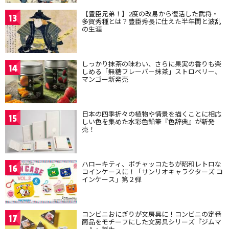
【豊臣兄弟！】2度の改易から復活した武将・
13
多賀秀種とは？豊臣秀長に仕えた半年間と波乱
の生涯
しっかり抹茶の味わい、さらに果実の香りも楽
14
しめる「無糖フレーバー抹茶」ストロベリー、
マンゴー新発売
日本の四季折々の植物や情景を描くことに相応
15
しい色を集めた水彩色鉛筆『色辞典』が新発
売！
ハローキティ、ポチャッコたちが昭和レトロな
16
コインケースに！「サンリオキャラクターズ コ
インケース」第２弾
コンビニおにぎりが文房具に！コンビニの定番
17
商品をモチーフにした文房具シリーズ『ジムマ