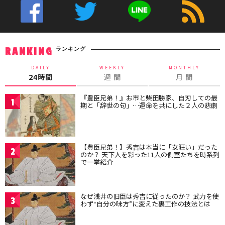
ランキング
RANKING
DAILY
WEEKLY
MONTHLY
24時間
週 間
月 間
『豊臣兄弟！』お市と柴田勝家、自刃しての最
1
期と「辞世の句」…運命を共にした２人の悲劇
【豊臣兄弟！】秀吉は本当に「女狂い」だった
2
のか？ 天下人を彩った11人の側室たちを時系列
で一挙紹介
なぜ浅井の旧臣は秀吉に従ったのか？ 武力を使
3
わず“自分の味方”に変えた裏工作の技法とは