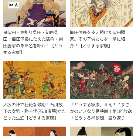
鬼柴田・甕割り柴田・知恵柴
織田信長を支え続けた柴田勝
田…織田信長に仕えた猛将・柴
家。その子供たちを一挙に紹
田勝家のあだ名を紹介！【どう
介！【どうする家康】
する家康】
大坂の陣で壮絶な最期！石川数
「どうする家康」えぇ！？まさ
正の次男・勝千代(石川康勝)がた
かのいきなり桶狭間！第1回放送
どった生涯【どうする家康】
「どうする桶狭間」振り返り