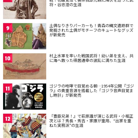
将・谷忠澄の生涯
土偶なりきりパーカーも！青森の縄文遺跡群で
9
発掘された土偶がモチーフのキュートなグッズ
が新発売
村上水軍を率いた戦国武将！幼い弟を支え、共
10
に海へ散った得居通幸の波乱に満ちた生涯
ゴジラの咆哮で目覚める朝…1954年公開『ゴジ
11
ラ』の貴重音源を搭載した「ゴジラ音声目覚ま
し時計」が新発売
『豊臣兄弟！』で萩原護が演じる武将・小堀正
12
次とは？秀長・秀吉・家康が重用、“出家を重
ねた実務派”の生涯