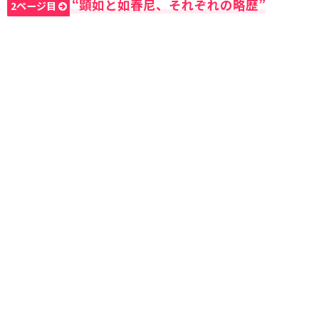
“顕如と如春尼、それぞれの略歴”
2ページ目