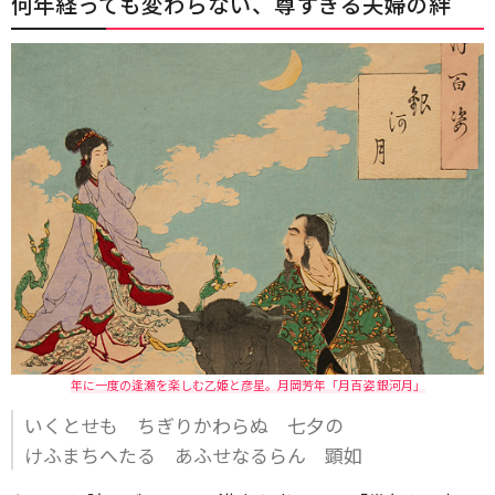
何年経っても変わらない、尊すぎる夫婦の絆
年に一度の逢瀬を楽しむ乙姫と彦星。月岡芳年「月百姿 銀河月」
いくとせも ちぎりかわらぬ 七夕の
けふまちへたる あふせなるらん 顕如