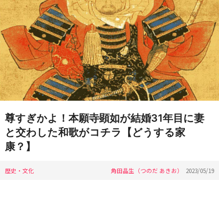
尊すぎかよ！本願寺顕如が結婚31年目に妻
と交わした和歌がコチラ【どうする家
康？】
歴史・文化
角田晶生（つのだ あきお）
2023/05/19