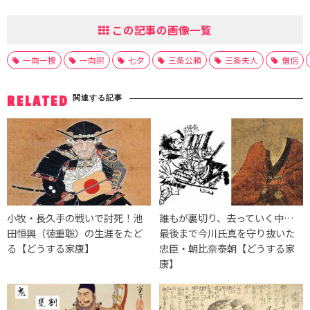
この記事の画像一覧
一向一揆
一向宗
七夕
三条公頼
三条夫人
僧侶
関連する記事
RELATED
小牧・長久手の戦いで討死！池
誰もが裏切り、去っていく中…
田恒興（徳重聡）の生涯をたど
最後まで今川氏真を守り抜いた
る【どうする家康】
忠臣・朝比奈泰朝【どうする家
康】