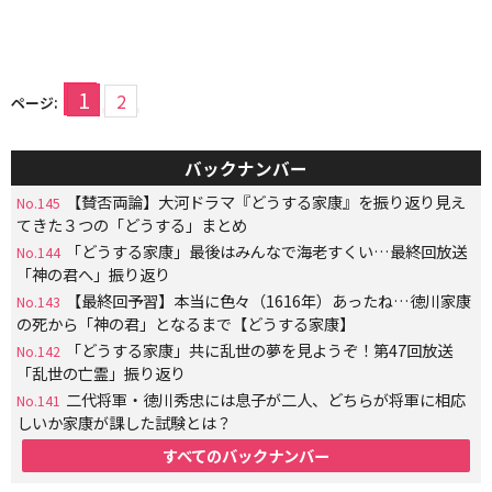
1
2
ページ:
バックナンバー
【賛否両論】大河ドラマ『どうする家康』を振り返り見え
No.145
てきた３つの「どうする」まとめ
「どうする家康」最後はみんなで海老すくい…最終回放送
No.144
「神の君へ」振り返り
【最終回予習】本当に色々（1616年）あったね…徳川家康
No.143
の死から「神の君」となるまで【どうする家康】
「どうする家康」共に乱世の夢を見ようぞ！第47回放送
No.142
「乱世の亡霊」振り返り
二代将軍・徳川秀忠には息子が二人、どちらが将軍に相応
No.141
しいか家康が課した試験とは？
すべてのバックナンバー