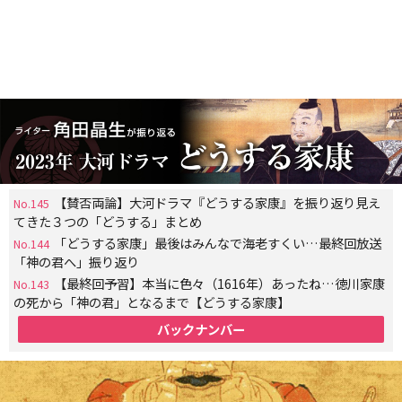
【賛否両論】大河ドラマ『どうする家康』を振り返り見え
No.145
てきた３つの「どうする」まとめ
「どうする家康」最後はみんなで海老すくい…最終回放送
No.144
「神の君へ」振り返り
【最終回予習】本当に色々（1616年）あったね…徳川家康
No.143
の死から「神の君」となるまで【どうする家康】
バックナンバー