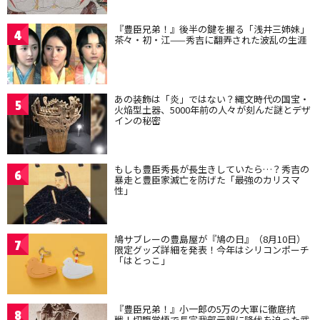
『豊臣兄弟！』後半の鍵を握る「浅井三姉妹」
4
茶々・初・江——秀吉に翻弄された波乱の生涯
あの装飾は「炎」ではない？縄文時代の国宝・
5
火焔型土器、5000年前の人々が刻んだ謎とデザ
インの秘密
もしも豊臣秀長が長生きしていたら…？秀吉の
6
暴走と豊臣家滅亡を防げた「最強のカリスマ
性」
鳩サブレーの豊島屋が『鳩の日』（8月10日）
7
限定グッズ詳細を発表！今年はシリコンポーチ
「はとっこ」
『豊臣兄弟！』小一郎の5万の大軍に徹底抗
8
戦！切腹覚悟で長宗我部元親に降伏を迫った武