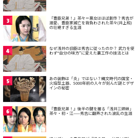
『豊臣兄弟！』茶々＝悪女はほぼ創作？秀吉が
3
溺愛、豊臣家滅亡を背負わされた茶々(井上和)
の壮絶すぎる生涯
なぜ浅井の旧臣は秀吉に従ったのか？ 武力を使
4
わず“自分の味方”に変えた裏工作の技法とは
あの装飾は「炎」ではない？縄文時代の国宝・
5
火焔型土器、5000年前の人々が刻んだ謎とデザ
インの秘密
『豊臣兄弟！』後半の鍵を握る「浅井三姉妹」
6
茶々・初・江——秀吉に翻弄された波乱の生涯