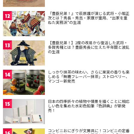
『豊臣兄弟！』で萩原護が演じる武将・小堀正
12
次とは？秀長・秀吉・家康が重用、“出家を重
ねた実務派”の生涯
【豊臣兄弟！】2度の改易から復活した武将・
13
多賀秀種とは？豊臣秀長に仕えた半年間と波乱
の生涯
しっかり抹茶の味わい、さらに果実の香りも楽
14
しめる「無糖フレーバー抹茶」ストロベリー、
マンゴー新発売
日本の四季折々の植物や情景を描くことに相応
15
しい色を集めた水彩色鉛筆『色辞典』が新発
売！
コンビニおにぎりが文房具に！コンビニの定番
16