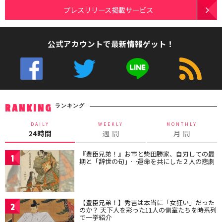
プレスリリース掲載サービス
公式アカウントで最新情報ゲット！
ランキング
RANKING
DAILY
WEEKLY
MONTHLY
24時間
週 間
月 間
『豊臣兄弟！』お市と柴田勝家、自刃しての最
1
期と「辞世の句」…運命を共にした２人の悲劇
【豊臣兄弟！】秀吉は本当に「女狂い」だった
2
のか？ 天下人を彩った11人の側室たちを時系列
で一挙紹介