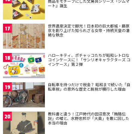
商品をモチーフにした文房具シリーズ『ジムマ
ート』誕生
世界遺産決定で脚光！日本初の巨大都城・藤原
17
京を創り上げた知られざる女帝・持統天皇の凄
絶な執念
ハローキティ、ポチャッコたちが昭和レトロな
18
コインケースに！「サンリオキャラクターズ コ
インケース」第２弾
自転車を持つだけで税金？ 昭和まで続いた「自
19
転車税」の意外な歴史と脱税が横行した理由
教科書と違う！江戸時代の田沼意次「賄賂伝
20
説」の嘘と、水野忠邦が「大奥」を敵に回した
本当の理由