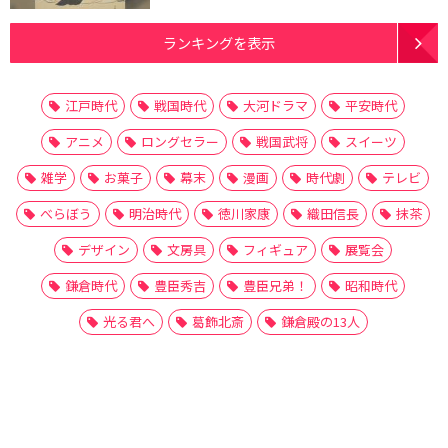
ランキングを表示
江戸時代
戦国時代
大河ドラマ
平安時代
アニメ
ロングセラー
戦国武将
スイーツ
雑学
お菓子
幕末
漫画
時代劇
テレビ
べらぼう
明治時代
徳川家康
織田信長
抹茶
デザイン
文房具
フィギュア
展覧会
鎌倉時代
豊臣秀吉
豊臣兄弟！
昭和時代
光る君へ
葛飾北斎
鎌倉殿の13人