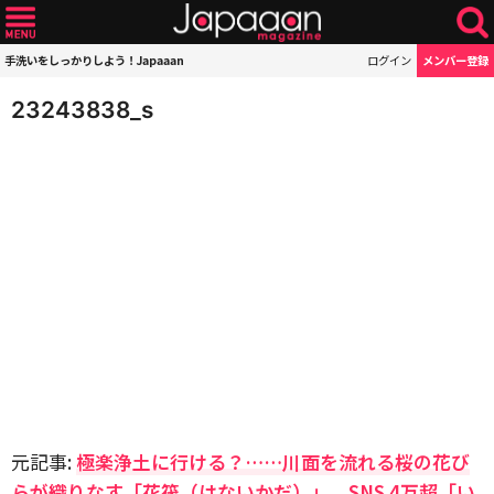
手洗いをしっかりしよう！Japaaan
ログイン
メンバー登録
23243838_s
元記事:
極楽浄土に行ける？……川面を流れる桜の花び
らが織りなす「花筏（はないかだ）」。SNS 4万超「い