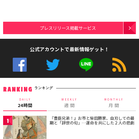
プレスリリース掲載サービス
公式アカウントで最新情報ゲット！
ランキング
RANKING
DAILY
WEEKLY
MONTHLY
24時間
週 間
月 間
『豊臣兄弟！』お市と柴田勝家、自刃しての最
1
期と「辞世の句」…運命を共にした２人の悲劇