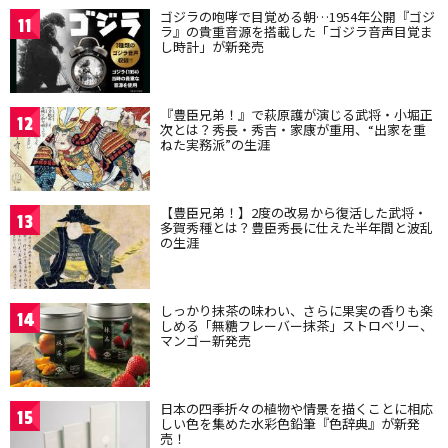
ゴジラの咆哮で目覚める朝…1954年公開『ゴジ
11
ラ』の貴重音源を搭載した「ゴジラ音声目覚ま
し時計」が新発売
『豊臣兄弟！』で萩原護が演じる武将・小堀正
12
次とは？秀長・秀吉・家康が重用、“出家を重
ねた実務派”の生涯
【豊臣兄弟！】2度の改易から復活した武将・
13
多賀秀種とは？豊臣秀長に仕えた半年間と波乱
の生涯
しっかり抹茶の味わい、さらに果実の香りも楽
14
しめる「無糖フレーバー抹茶」ストロベリー、
マンゴー新発売
日本の四季折々の植物や情景を描くことに相応
15
しい色を集めた水彩色鉛筆『色辞典』が新発
売！