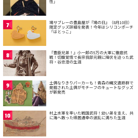
性」
鳩サブレーの豊島屋が『鳩の日』（8月10日）
7
限定グッズ詳細を発表！今年はシリコンポーチ
「はとっこ」
『豊臣兄弟！』小一郎の5万の大軍に徹底抗
8
戦！切腹覚悟で長宗我部元親に降伏を迫った武
将・谷忠澄の生涯
土偶なりきりパーカーも！青森の縄文遺跡群で
9
発掘された土偶がモチーフのキュートなグッズ
が新発売
村上水軍を率いた戦国武将！幼い弟を支え、共
10
に海へ散った得居通幸の波乱に満ちた生涯