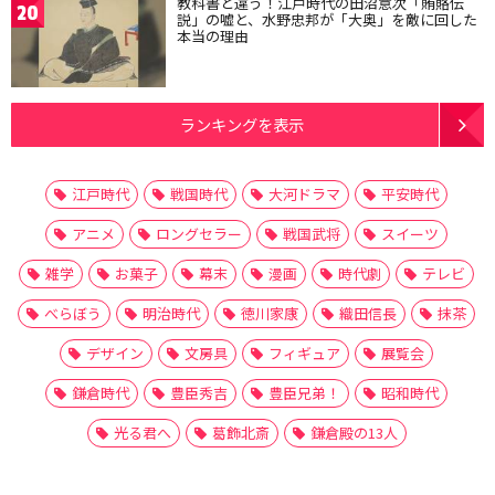
教科書と違う！江戸時代の田沼意次「賄賂伝
20
説」の嘘と、水野忠邦が「大奥」を敵に回した
本当の理由
ランキングを表示
江戸時代
戦国時代
大河ドラマ
平安時代
アニメ
ロングセラー
戦国武将
スイーツ
雑学
お菓子
幕末
漫画
時代劇
テレビ
べらぼう
明治時代
徳川家康
織田信長
抹茶
デザイン
文房具
フィギュア
展覧会
鎌倉時代
豊臣秀吉
豊臣兄弟！
昭和時代
光る君へ
葛飾北斎
鎌倉殿の13人