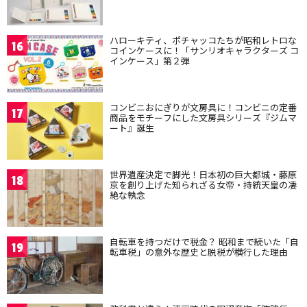
ハローキティ、ポチャッコたちが昭和レトロな
16
コインケースに！「サンリオキャラクターズ コ
インケース」第２弾
コンビニおにぎりが文房具に！コンビニの定番
17
商品をモチーフにした文房具シリーズ『ジムマ
ート』誕生
世界遺産決定で脚光！日本初の巨大都城・藤原
18
京を創り上げた知られざる女帝・持統天皇の凄
絶な執念
自転車を持つだけで税金？ 昭和まで続いた「自
19
転車税」の意外な歴史と脱税が横行した理由