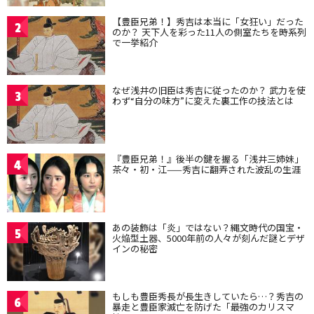
【豊臣兄弟！】秀吉は本当に「女狂い」だった
2
のか？ 天下人を彩った11人の側室たちを時系列
で一挙紹介
なぜ浅井の旧臣は秀吉に従ったのか？ 武力を使
3
わず“自分の味方”に変えた裏工作の技法とは
『豊臣兄弟！』後半の鍵を握る「浅井三姉妹」
4
茶々・初・江——秀吉に翻弄された波乱の生涯
あの装飾は「炎」ではない？縄文時代の国宝・
5
火焔型土器、5000年前の人々が刻んだ謎とデザ
インの秘密
もしも豊臣秀長が長生きしていたら…？秀吉の
6
暴走と豊臣家滅亡を防げた「最強のカリスマ